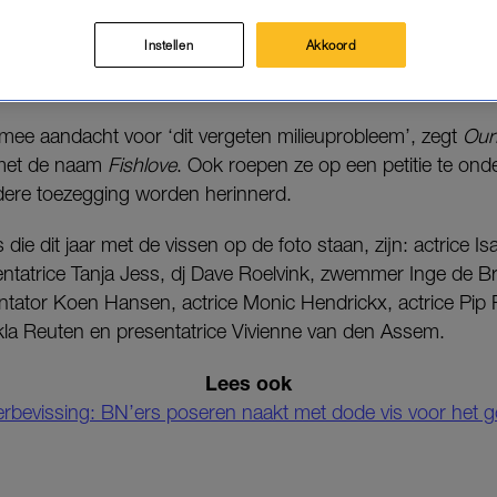
g vrijgegeven.
Instellen
Akkoord
mee aandacht voor ‘dit vergeten milieuprobleem’, zegt
Our
met de naam
Fishlove
. Ook roepen ze op een petitie te on
dere toezegging worden herinnerd.
ie dit jaar met de vissen op de foto staan, zijn: actrice Is
ntatrice Tanja Jess, dj Dave Roelvink, zwemmer Inge de Br
ntator Koen Hansen, actrice Monic Hendrickx, actrice Pip P
kla Reuten en presentatrice Vivienne van den Assem.
Lees ook
rbevissing: BN’ers poseren naakt met dode vis voor het g