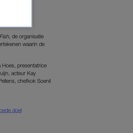
Fish
, de organisatie
dertekenen waarin de
a Hoes, presentatrice
uijn, acteur Kay
ellens, chefkok Soenil
oede doel