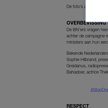
De foto’s zijn woensda
OVERBEVISSING
De BN’ers vragen hier
achter de campagne 
ministers aan hun eer
Bekende Nederlanders d
Sophie Hilbrand, prese
Greidanus, radioprese
Bahadoer, actrice The
#StopOve
RESPECT