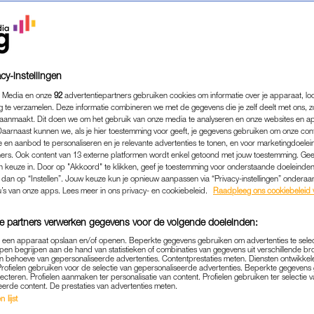
cy-instellingen
 Media en onze
92
advertentiepartners gebruiken cookies om informatie over je apparaat, lo
g te verzamelen. Deze informatie combineren we met de gegevens die je zelf deelt met ons, z
aanmaakt. Dit doen we om het gebruik van onze media te analyseren en onze websites en a
Daarnaast kunnen we, als je hier toestemming voor geeft, je gegevens gebruiken om onze con
 en aanbod te personaliseren en je relevante advertenties te tonen, en voor marketingdoele
ers. Ook content van 13 externe platformen wordt enkel getoond met jouw toestemming. Ge
gen keuze in. Door op "Akkoord" te klikken, geef je toestemming voor onderstaande doeleinden. 
k dan op “Instellen”. Jouw keuze kun je opnieuw aanpassen via “Privacy-instellingen” ondera
NIEUWS
|
LINDA.
u’s van onze apps. Lees meer in ons privacy- en cookiebeleid.
Raadpleeg ons cookiebeleid 
SEREN ZONDER KLEREN M
e partners verwerken gegevens voor de volgende doeleinden:
TEST TEGEN OVERBEVIS
p een apparaat opslaan en/of openen. Beperkte gegevens gebruiken om advertenties te sele
pen begrijpen aan de hand van statistieken of combinaties van gegevens uit verschillende br
27-11-2019
|
ANNELOES SCHOHAUS
 behoeve van gepersonaliseerde advertenties. Contentprestaties meten. Diensten ontwikkel
Profielen gebruiken voor de selectie van gepersonaliseerde advertenties. Beperkte gegeven
lecteren. Profielen aanmaken ter personalisatie van content. Profielen gebruiken ter selectie 
rlanders protesteren met een serie foto’s zonder kl
eerde content. De prestaties van advertenties meten.
 lijst
eten zich fotograferen met een hele vis voor hun lic