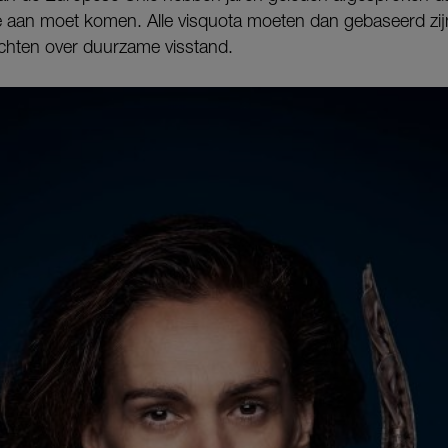
e aan moet komen. Alle visquota moeten dan gebaseerd zij
ichten over duurzame visstand.