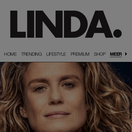
HOME
HOME
TRENDING
TRENDING
LIFESTYLE
LIFESTYLE
PREMIUM
PREMIUM
SHOP
SHOP
MEER