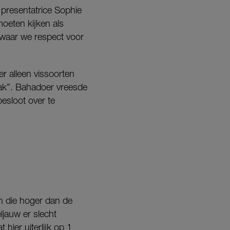
lt presentatrice Sophie
moeten kijken als
 waar we respect voor
er alleen vissoorten
aak”. Bahadoer vreesde
besloot over te
en die hoger dan de
ljauw er slecht
hier uiterlijk op 1