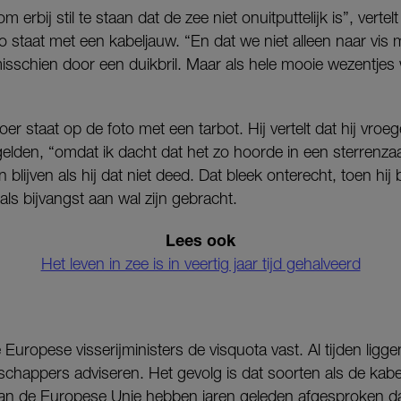
om erbij stil te staan dat de zee niet onuitputtelijk is”, verte
to staat met een kabeljauw. “En dat we niet alleen naar vis 
schien door een duikbril. Maar als hele mooie wezentjes
r staat op de foto met een tarbot. Hij vertelt dat hij vroeg
 gelden, “omdat ik dacht dat het zo hoorde in een sterrenz
lijven als hij dat niet deed. Dat bleek onterecht, toen hij 
als bijvangst aan wal zijn gebracht.
Lees ook
Het leven in zee is in veertig jaar tijd gehalveerd
 Europese visserijministers de visquota vast. Al tijden ligg
chappers adviseren. Het gevolg is dat soorten als de kabe
an de Europese Unie hebben jaren geleden afgesproken dat 