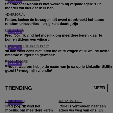
Stiefmoeder Naomi is niet welkom bij verjaardagen: 'Hun
moeder wil niet dat ik er ben'
ADVERTORIAL
Praten, lachen én bewegen: dit event doorbreekt het taboe
rondom urineverlies – en jij kunt daarbij zijn
LIEVE HELEEN
Fred (55): 'Ik vind het moeilijk om meerdere keren klaar te
komen tijdens een vrijpartij'
FLOOR BAKHUYS ROOZEBOOM
'Ik kan weer eens niet laten me af te vragen of ik wel de beste,
braafste burger ben geweest'
ROOS MOGGRÉ
'"Roos, waarom heb je de naam van je ex op je LinkedIn-tijdlijn
gezet?" vroeg mijn vriendin'
TRENDING
MEER
LIEVE HELEEN
TATUM DAGELET
Fred (55): 'Ik vind het
'Ollie is vertrokken naar een
moeilijk om meerdere keren
adres ver weg van ons. En