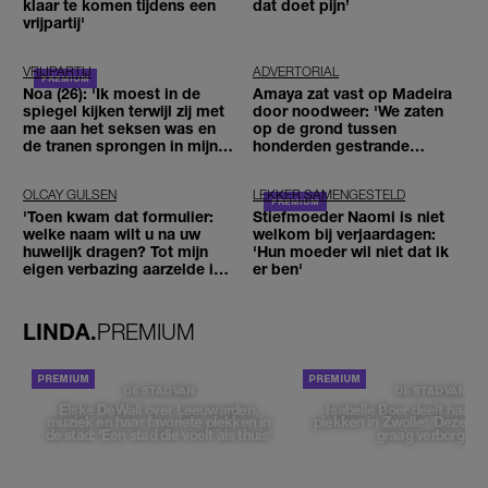
klaar te komen tijdens een
dat doet pijn’
vrijpartij'
VRIJPARTIJ
ADVERTORIAL
Noa (26): 'Ik moest in de
Amaya zat vast op Madeira
spiegel kijken terwijl zij met
door noodweer: 'We zaten
me aan het seksen was en
op de grond tussen
de tranen sprongen in mijn
honderden gestrande
ogen'
reizigers'
OLCAY GULSEN
LEKKER SAMENGESTELD
'Toen kwam dat formulier:
Stiefmoeder Naomi is niet
welke naam wilt u na uw
welkom bij verjaardagen:
huwelijk dragen? Tot mijn
'Hun moeder wil niet dat ik
eigen verbazing aarzelde ik
er ben'
geen moment'
LINDA.
PREMIUM
DE STAD VAN
DE STAD VAN
Elske DeWall over Leeuwarden,
Isabelle Boer deelt haar f
muziek en haar favoriete plekken in
plekken in Zwolle: 'Deze pl
de stad: 'Een stad die voelt als thuis'
graag verborgen'