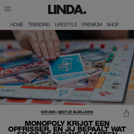
HOME
HOME
TRENDING
TRENDING
LIFESTYLE
LIFESTYLE
PREMIUM
PREMIUM
SHOP
SHOP
NIEUWS
|
BEETJE BIJBLIJVEN
MONOPOLY KRIJGT EEN
OPFRISSER, EN JIJ BEPAALT WAT