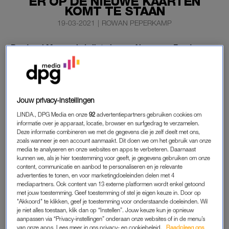
ER OP DE NIEUWE KAARTEN
KOMT TE STAAN
19-03-2021
|
ROWAN PEPERKAMP
Bordspel Monopoly krijgt nieuwe Algemeen Fonds-
kaarten. Het is voor het eerst in de 86-jarige
geschiedenis van het populaire spel dat die kaarten een
opfrisser krijgen.
Jouw privacy-instellingen
En jij kunt bepalen wat er op die nieuwe kaarten komt te
LINDA., DPG Media en onze
92
advertentiepartners gebruiken cookies om
staan.
informatie over je apparaat, locatie, browser en surfgedrag te verzamelen.
Deze informatie combineren we met de gegevens die je zelf deelt met ons,
zoals wanneer je een account aanmaakt. Dit doen we om het gebruik van onze
MONOPOLY
media te analyseren en onze websites en apps te verbeteren. Daarnaast
kunnen we, als je hier toestemming voor geeft, je gegevens gebruiken om onze
Speelgoed- en entertainmentbedrijf Hasbro vindt de oude
content, communicatie en aanbod te personaliseren en je relevante
advertenties te tonen, en voor marketingdoeleinden delen met 4
kaarten met onderwerpen als schoonheidswedstrijden,
mediapartners. Ook content van 13 externe platformen wordt enkel getoond
doktersrekeningen en lijfrentes gedateerd. Daarom worden ze
met jouw toestemming. Geef toestemming of stel je eigen keuze in. Door op
voor het eerst in 85 jaar geüpdatet met zestien nieuwe kaarten.
"Akkoord" te klikken, geef je toestemming voor onderstaande doeleinden. Wil
je niet alles toestaan, klik dan op “Instellen”. Jouw keuze kun je opnieuw
Deze moeten de moderne samenleving beter gaan
aanpassen via “Privacy-instellingen” onderaan onze websites of in de menu’s
afspiegelen, vindt Hasbro.
van onze apps. Lees meer in ons privacy- en cookiebeleid.
Raadpleeg ons