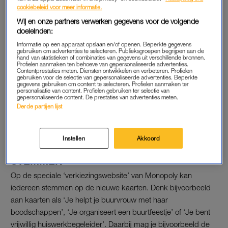
cookiebeleid voor meer informatie.
“De wereld is behoorlijk veranderd sinds Monopoly 85 jaar
Wij en onze partners verwerken gegevens voor de volgende
doeleinden:
geleden voor het eerst werd geïntroduceerd. We vonden 2021
het perfecte moment om fans de kans te geven om de wereld
Informatie op een apparaat opslaan en/of openen. Beperkte gegevens
gebruiken om advertenties te selecteren. Publieksgroepen begrijpen aan de
te laten zien wat er in het echte leven toe doet door te
hand van statistieken of combinaties van gegevens uit verschillende bronnen.
Profielen aanmaken ten behoeve van gepersonaliseerde advertenties.
stemmen op nieuwe, moderne Algemeen Fonds-kaarten”,
Contentprestaties meten. Diensten ontwikkelen en verbeteren. Profielen
gebruiken voor de selectie van gepersonaliseerde advertenties. Beperkte
zegt Marijn ter Hofsté van Hasbro Gaming.
gegevens gebruiken om content te selecteren. Profielen aanmaken ter
personalisatie van content. Profielen gebruiken ter selectie van
gepersonaliseerde content. De prestaties van advertenties meten.
Lees ook
Derde partijen lijst
Monopoly komt met nieuwe versie waarbij vrouwen meer
verdienen dan mannen
Instellen
Akkoord
STEMMEN
Op de speciale ‘verkiezingswebsite’ van Monopoly kan
iedereen stemmen op de nieuwe kaarten. Denk bijvoorbeeld
aan kaarten als ‘Je helpt je buurvrouw met haar
boodschappen’, ‘Je organiseert een buurtfeestje’ of ‘Je bent
vrijwillig huiswerkbegeleider’. Daarbij mag je bijvoorbeeld de