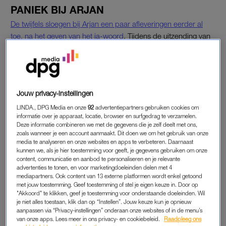
PANIEK BIJ ARJAN
De twijfels sloegen bij Arjan een paar afleveringen eerder al
toe, na het geven van het ja-woord
. Tijdens de uitzending van
dinsdagavond lijkt zijn paniek tot een climax to komen. Met het
ontbijt nog maar net achter de kiezen roept hij Maurice, die
zijn koffer voor de huwelijksreis al aan het pakken was, bij
zich. Er moet gepraat worden.
Jouw privacy-instellingen
“Ik voel het gewoon niet en ik weet even niet hoe het verder
LINDA., DPG Media en onze
92
advertentiepartners gebruiken cookies om
informatie over je apparaat, locatie, browser en surfgedrag te verzamelen.
moet”, steekt Arjan van wal. “Ik gun het jou, ik gun het mij,
Deze informatie combineren we met de gegevens die je zelf deelt met ons,
maar het gaat helemaal mis. Ik wil iets voelen, wat ik niet vind.
zoals wanneer je een account aanmaakt. Dit doen we om het gebruik van onze
media te analyseren en onze websites en apps te verbeteren. Daarnaast
Niets tegen jou, maar ik zie ons gewoon niet.”
kunnen we, als je hier toestemming voor geeft, je gegevens gebruiken om onze
content, communicatie en aanbod te personaliseren en je relevante
advertenties te tonen, en voor marketingdoeleinden delen met 4
HIJ IS HET NIET
mediapartners. Ook content van 13 externe platformen wordt enkel getoond
met jouw toestemming. Geef toestemming of stel je eigen keuze in. Door op
Dat doet Maurice groot verdriet, maar hij besluit zijn man even
"Akkoord" te klikken, geef je toestemming voor onderstaande doeleinden. Wil
met rust te laten. “Ik respecteer zijn keus, maar het doet wel
je niet alles toestaan, klik dan op “Instellen”. Jouw keuze kun je opnieuw
aanpassen via “Privacy-instellingen” onderaan onze websites of in de menu’s
iets met me. Ik had gedacht dat als er tegenslagen zouden
van onze apps. Lees meer in ons privacy- en cookiebeleid.
Raadpleeg ons