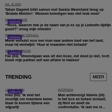
WIL JE ZIEN
Tatum Dagelet blikt samen met Saskia Weerstand terug op
'Brutale Meiden': 'Mensen beledigen was niet leuk meer'
ROOS MOGGRÉ
'"Roos, waarom heb je de naam van je ex op je LinkedIn-tijdlijn
gezet?" vroeg mijn vriendin'
PERSOONLIJK VERHAAL
Merel verhuist voor een man naar andere kant van het land,
maar hij verdwijnt: 'Huur al maanden niet betaald'
VERLATEN VROUW
Fae (24): 'Vreemdgaan was uit den boze, dat deed je niet, toch
bleek mijn partner zelf een affaire te hebben'
TRENDING
MEER
LIEVE HELEEN
INTERVIEW
Fred (55): 'Ik vind het
Man achtervolgt Valerie (35)
moeilijk om meerdere keren
in het bos en betast zichzelf,
klaar te komen tijdens een
zij filmt en deelt de
vrijpartij'
confrontatie: 'Ik laat me niet
tegenhouden'