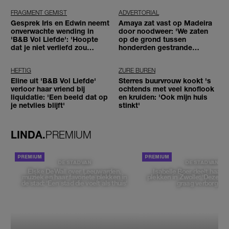
FRAGMENT GEMIST
ADVERTORIAL
Gesprek Iris en Edwin neemt
Amaya zat vast op Madeira
onverwachte wending in
door noodweer: 'We zaten
'B&B Vol Liefde': 'Hoopte
op de grond tussen
dat je niet verliefd zou
honderden gestrande
worden'
reizigers'
HEFTIG
ZURE BUREN
Eline uit 'B&B Vol Liefde'
Sterres buurvrouw kookt 's
verloor haar vriend bij
ochtends met veel knoflook
liquidatie: 'Een beeld dat op
en kruiden: 'Ook mijn huis
je netvlies blijft'
stinkt'
LINDA.
PREMIUM
DE STAD VAN
DE STAD VAN
Elske DeWall over Leeuwarden,
Isabelle Boer deelt haar f
muziek en haar favoriete plekken in
plekken in Zwolle: 'Deze pl
de stad: 'Een stad die voelt als thuis'
graag verborgen'