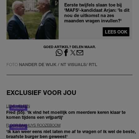
Eerste twijfels slaan toe bij
'MAFS'-kandidaat Arjan: 'Is dit
nou de uitkomst na zes
maanden vragen invullen?'
LEES OOK
GOED ARTIKEL? DELEN MAAR.
FOTO
NANDER DE WIJK / NT VISUALS/ RTL
EXCLUSIEF VOOR JOU
LIEVE HELEEN
Fred (55): 'Ik vind het moeilijk om meerdere keren klaar te
komen tijdens een vrijpartij'
FLOOR BAKHUYS ROOZEBOOM
'Ik kan weer eens niet laten me af te vragen of ik wel de beste,
braafste burger ben geweest'