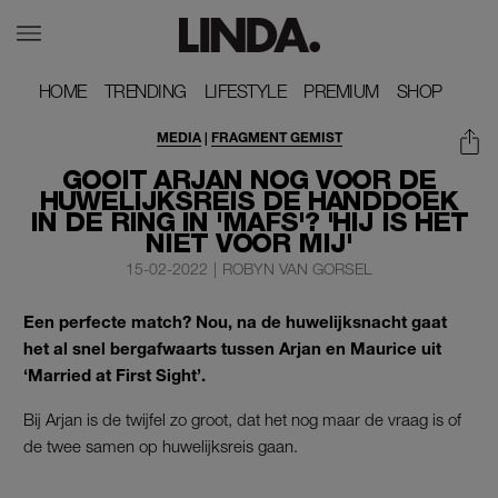
HOME
HOME
TRENDING
TRENDING
LIFESTYLE
LIFESTYLE
PREMIUM
PREMIUM
SHOP
SHOP
MEDIA
|
FRAGMENT GEMIST
GOOIT ARJAN NOG VOOR DE
HUWELIJKSREIS DE HANDDOEK
IN DE RING IN 'MAFS'? 'HIJ IS HET
NIET VOOR MIJ'
15-02-2022
|
ROBYN VAN GORSEL
Een perfecte match? Nou, na de huwelijksnacht gaat
het al snel bergafwaarts tussen Arjan en Maurice uit
‘Married at First Sight’.
Bij Arjan is de twijfel zo groot, dat het nog maar de vraag is of
de twee samen op huwelijksreis gaan.