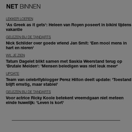
NET
BINNEN
LEKKER LOEREN
'As Greek as it gets': Heleen van Royen poseert in bikini tijdens
vakantie
GELEZEN BIJ DE TANDARTS
Nick Schilder over goede vriend Jan Smit: 'Een mooi mens in
hart en nieren'
WIL JE ZIEN
Tatum Dagelet blikt samen met Saskia Weerstand terug op
'Brutale Meiden': 'Mensen beledigen was niet leuk meer'
UPDATE
Team van celebrityblogger Perez Hilton deelt update: 'Toestand
blijft ernstig, maar stabiel'
GELEZEN BIJ DE TANDARTS
Voor actrice Ricky Koole betekent vreemdgaan niet meteen
einde huwelijk: 'Leven is kort'