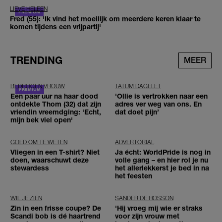
LIEVE HELEEN
Fred (55): 'Ik vind het moeilijk om meerdere keren klaar te
komen tijdens een vrijpartij'
TRENDING
MEER
BEDROGEN VROUW
TATUM DAGELET
Een paar uur na haar dood
'Ollie is vertrokken naar een
ontdekte Thom (32) dat zijn
adres ver weg van ons. En
vriendin vreemdging: 'Echt,
dat doet pijn’
mijn bek viel open'
GOED OM TE WETEN
ADVERTORIAL
Vliegen in een T-shirt? Niet
Ja écht: WorldPride is nog in
doen, waarschuwt deze
volle gang – en hier rol je nu
stewardess
het allerlekkerst je bed in na
het feesten
WIL JE ZIEN
SANDER DE HOSSON
Zin in een frisse coupe? De
'Hij vroeg mij wie er straks
Scandi bob is dé haartrend
voor zijn vrouw met