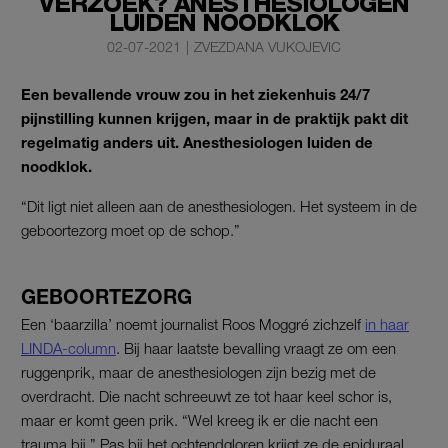
VERZOEK? ANESTHESIOLOGEN
LUIDEN NOODKLOK
02-07-2021
|
ZVEZDANA VUKOJEVIC
Een bevallende vrouw zou in het ziekenhuis 24/7
pijnstilling kunnen krijgen, maar in de praktijk pakt dit
regelmatig anders uit. Anesthesiologen luiden de
noodklok.
“Dit ligt niet alleen aan de anesthesiologen. Het systeem in de
geboortezorg moet op de schop.”
GEBOORTEZORG
Een ‘baarzilla’ noemt journalist Roos Moggré zichzelf
in haar
LINDA-column
. Bij haar laatste bevalling vraagt ze om een
ruggenprik, maar de anesthesiologen zijn bezig met de
overdracht. Die nacht schreeuwt ze tot haar keel schor is,
maar er komt geen prik. “Wel kreeg ik er die nacht een
trauma bij.” Pas bij het ochtendgloren krijgt ze de epiduraal.