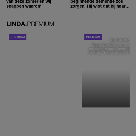
van deze zomer en wij
beginnende dementie zou
snappen waarom
zorgen. Hij wist dat hij haar
zou moeten loslaten'
LINDA.
PREMIUM
ACHTERGROND
DE STAD VAN
Elske DeWall over Leeu
muziek en haar favoriete p
de stad: 'Een stad die voelt 