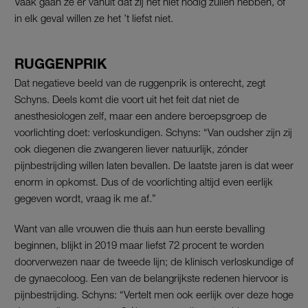
Vaak gaan ze er vanuit dat zij het niet nodig zullen hebben, of
in elk geval willen ze het ’t liefst niet.
RUGGENPRIK
Dat negatieve beeld van de ruggenprik is onterecht, zegt
Schyns. Deels komt die voort uit het feit dat niet de
anesthesiologen zelf, maar een andere beroepsgroep de
voorlichting doet: verloskundigen. Schyns: “Van oudsher zijn zij
ook diegenen die zwangeren liever natuurlijk, zónder
pijnbestrijding willen laten bevallen. De laatste jaren is dat weer
enorm in opkomst. Dus of de voorlichting altijd even eerlijk
gegeven wordt, vraag ik me af.”
Want van alle vrouwen die thuis aan hun eerste bevalling
beginnen, blijkt in 2019 maar liefst 72 procent te worden
doorverwezen naar de tweede lijn; de klinisch verloskundige of
de gynaecoloog. Een van de belangrijkste redenen hiervoor is
pijnbestrijding. Schyns: “Vertelt men ook eerlijk over deze hoge