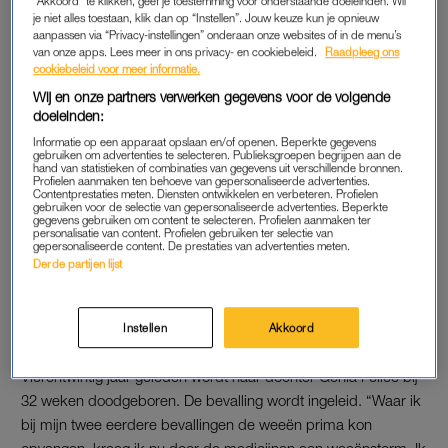
"Akkoord" te klikken, geef je toestemming voor onderstaande doeleinden. Wil
je niet alles toestaan, klik dan op “Instellen”. Jouw keuze kun je opnieuw
geboortezorgsysteem moet op de schop.”
aanpassen via “Privacy-instellingen” onderaan onze websites of in de menu’s
van onze apps. Lees meer in ons privacy- en cookiebeleid.
Raadpleeg ons
De gemiddelde zwangere weet namelijk niet wie de
cookiebeleid voor meer informatie.
anesthesioloog is en wat zij of hij doet, staat in het laatste
Wij en onze partners verwerken gegevens voor de volgende
jaarverslag van de Nederlandse Vereniging voor
doeleinden:
Anesthesiologie (NVA). Laat staan dat zij goed op de hoogte
Informatie op een apparaat opslaan en/of openen. Beperkte gegevens
gebruiken om advertenties te selecteren. Publieksgroepen begrijpen aan de
zijn van alle mogelijkheden van pijnstilling. Hoe komt dit? Ruim
hand van statistieken of combinaties van gegevens uit verschillende bronnen.
Profielen aanmaken ten behoeve van gepersonaliseerde advertenties.
elf jaar is Xandra Schyns als voortrekker van de sectie
Contentprestaties meten. Diensten ontwikkelen en verbeteren. Profielen
Obstetrische Anesthesie bezig het tij te keren, maar ze
gebruiken voor de selectie van gepersonaliseerde advertenties. Beperkte
gegevens gebruiken om content te selecteren. Profielen aanmaken ter
ondervindt tegenwerking. “Binnen de geboortezorg, maar ook
personalisatie van content. Profielen gebruiken ter selectie van
gepersonaliseerde content. De prestaties van advertenties meten.
soms van mijn eigen beroepsgroep.” Inmiddels noemt zij
Derde partijen lijst
zichzelf een militante anesthesioloog.
Instellen
Akkoord
BARENSPIJN
Vierentwintig jaar geleden wordt haar dochter Genia Felice bij
32 weken doodgeboren. De bevalling wordt ingeleid. “Waar ik
bij mijn twee eerdere bevallingen de weeën prima kon
opvangen, kreeg ik nu door de medicijnen een weeënstorm. Ik