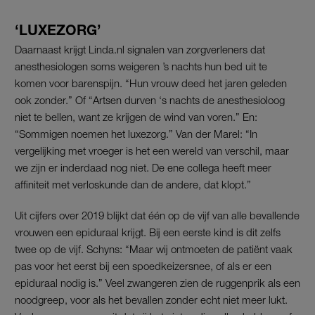
‘LUXEZORG’
Daarnaast krijgt Linda.nl signalen van zorgverleners dat
anesthesiologen soms weigeren ’s nachts hun bed uit te
komen voor barenspijn. “Hun vrouw deed het jaren geleden
ook zonder.” Of “Artsen durven ‘s nachts de anesthesioloog
niet te bellen, want ze krijgen de wind van voren.” En:
“Sommigen noemen het luxezorg.” Van der Marel: “In
vergelijking met vroeger is het een wereld van verschil, maar
we zijn er inderdaad nog niet. De ene collega heeft meer
affiniteit met verloskunde dan de andere, dat klopt.”
Uit cijfers over 2019 blijkt dat één op de vijf van alle bevallende
vrouwen een epiduraal krijgt. Bij een eerste kind is dit zelfs
twee op de vijf. Schyns: “Maar wij ontmoeten de patiënt vaak
pas voor het eerst bij een spoedkeizersnee, of als er een
epiduraal nodig is.” Veel zwangeren zien de ruggenprik als een
noodgreep, voor als het bevallen zonder echt niet meer lukt.