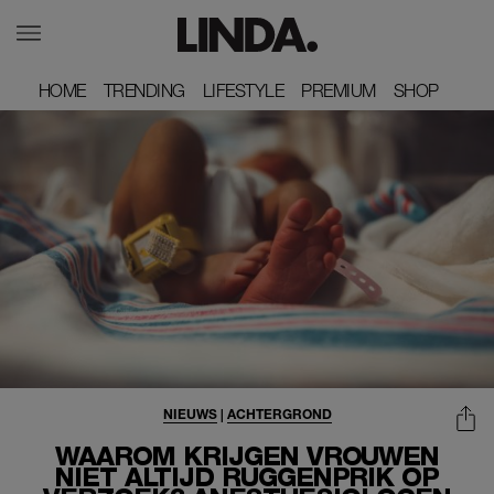
HOME
HOME
TRENDING
TRENDING
LIFESTYLE
LIFESTYLE
PREMIUM
PREMIUM
SHOP
SHOP
NIEUWS
|
ACHTERGROND
WAAROM KRIJGEN VROUWEN
NIET ALTIJD RUGGENPRIK OP