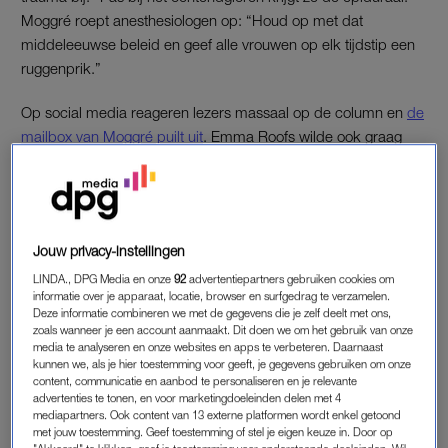
Moggré roept anesthesiologen op: “Houd op met dat
middeleeuwse beleid en geef alle vrouwen op elk tijdstip een
ruggenprik.”
Op social media reageren lezers massaal op de column en
de
mailbox van Moggré puilt uit
. Emma Roofs wilde ook graag
pijnstilling, maar kreeg deze niet: “Want 15:45 is geen handig
tijdstip om hierom te vragen. Dan is de wisseling van de
dienst.” Irma Pals: “Bij onze stilgeboren dochter Stella heb ik
een ruggenprik gekregen. Maar hij was niet goed gezet. ’s
Jouw privacy-instellingen
Nachts om vijf uur toch de nachtzuster gebeld: ‘Tja, daar kan
ik de anesthesist niet voor laten komen.'”
LINDA., DPG Media en onze
92
advertentiepartners gebruiken cookies om
informatie over je apparaat, locatie, browser en surfgedrag te verzamelen.
Deze informatie combineren we met de gegevens die je zelf deelt met ons,
zoals wanneer je een account aanmaakt. Dit doen we om het gebruik van onze
BOEKJE OPEN
media te analyseren en onze websites en apps te verbeteren. Daarnaast
kunnen we, als je hier toestemming voor geeft, je gegevens gebruiken om onze
Ook anesthesioloog Xandra Schyns van het Albert Schweitzer
content, communicatie en aanbod te personaliseren en je relevante
Ziekenhuis in Dordrecht leest de column en besluit een boekje
advertenties te tonen, en voor marketingdoeleinden delen met 4
mediapartners. Ook content van 13 externe platformen wordt enkel getoond
open te doen: “Zo hoort het niet, maar het is niet altijd
met jouw toestemming. Geef toestemming of stel je eigen keuze in. Door op
vermijdbaar. Dit ligt niet alleen aan de anesthesiologen. Het