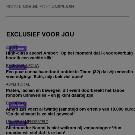
BRON
LINDA.NL
FOTO
UNSPLASH
EXCLUSIEF VOOR JOU
AMBER
High-class escort Amber: ‘Op het moment dat ik vooroverbuig
hoor ik een zachte klik’
BEDROGEN VROUW
Een paar uur na haar dood ontdekte Thom (32) dat zijn vriendin
vreemdging: 'Echt, mijn bek viel open'
ADVERTORIAL
Praten, lachen én bewegen: dit event doorbreekt het taboe
rondom urineverlies – en jij kunt daarbij zijn
DE ERFENIS
Amy’s zus voert al twintig jaar strijd om erfenis van 10.000 euro:
'Op de uitvaart is ze niet geweest'
LEKKER SAMENGESTELD
Stiefmoeder Naomi is niet welkom bij verjaardagen: 'Hun
moeder wil niet dat ik er ben'