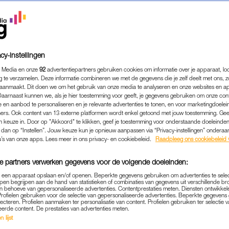
cy-instellingen
 Media en onze
92
advertentiepartners gebruiken cookies om informatie over je apparaat, lo
g te verzamelen. Deze informatie combineren we met de gegevens die je zelf deelt met ons, z
aanmaakt. Dit doen we om het gebruik van onze media te analyseren en onze websites en a
Daarnaast kunnen we, als je hier toestemming voor geeft, je gegevens gebruiken om onze con
 en aanbod te personaliseren en je relevante advertenties te tonen, en voor marketingdoele
ers. Ook content van 13 externe platformen wordt enkel getoond met jouw toestemming. Ge
gen keuze in. Door op "Akkoord" te klikken, geef je toestemming voor onderstaande doeleinden. 
MODE
|
MOET JE EVEN ZIEN
k dan op “Instellen”. Jouw keuze kun je opnieuw aanpassen via “Privacy-instellingen” ondera
LEERDAM STAAT MODEL V
u’s van onze apps. Lees meer in ons privacy- en cookiebeleid.
Raadpleeg ons cookiebeleid 
EARMERK VAN KIM KARD
e partners verwerken gegevens voor de volgende doeleinden:
'PINCH ME'
p een apparaat opslaan en/of openen. Beperkte gegevens gebruiken om advertenties te sele
pen begrijpen aan de hand van statistieken of combinaties van gegevens uit verschillende br
18-11-2025
|
LINDA.
 behoeve van gepersonaliseerde advertenties. Contentprestaties meten. Diensten ontwikkel
Profielen gebruiken voor de selectie van gepersonaliseerde advertenties. Beperkte gegeven
lecteren. Profielen aanmaken ter personalisatie van content. Profielen gebruiken ter selectie 
eerde content. De prestaties van advertenties meten.
ta Leerdam niet meer stuk kan gaan, is duidelijk. A
 lijst
ngrijke overwinning op de duizend meter bij de werel