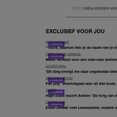
FOTO
LINDA.MEIDEN VAK
EXCLUSIEF VOOR JOU
ROOS MOGGRÉ
'"Roos, waarom heb je de naam van je ex 
PERSOONLIJK VERHAAL
Merel verhuist voor een man naar andere 
ADVERTORIAL
'Dit ding brengt me naar ongekende inte
VERLATEN VROUW
Fae (24): 'Vreemdgaan was uit den boze, d
AMBER
High-class escort Amber: 'De tong van ee
DE STAD VAN
Elske DeWall over Leeuwarden, muziek en 