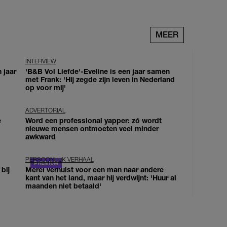
MEER
INTERVIEW
 jaar
'B&B Vol Liefde'-Eveline is een jaar samen
met Frank: 'Hij zegde zijn leven in Nederland
op voor mij'
ADVERTORIAL
e
Word een professional yapper: zó wordt
nieuwe mensen ontmoeten veel minder
awkward
PERSOONLIJK VERHAAL
bij
Merel verhuist voor een man naar andere
kant van het land, maar hij verdwijnt: 'Huur al
maanden niet betaald'