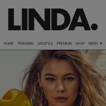
HOME
HOME
TRENDING
TRENDING
LIFESTYLE
LIFESTYLE
PREMIUM
PREMIUM
SHOP
SHOP
MEER
MEER