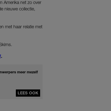
in Amerika net zo over
e nieuwe collectie,
n met haar relatie met
 Skims.
f
.
ijnwerpers meer mezelf
LEES OOK