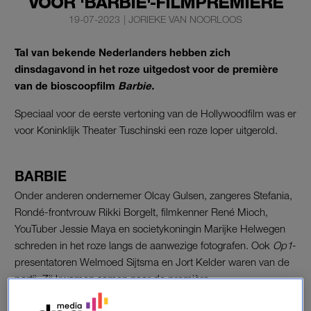
VOOR 'BARBIE'-FILMPREMIÈRE
19-07-2023
|
JORIEKE VAN NOORLOOS
Tal van bekende Nederlanders hebben zich
dinsdagavond in het roze uitgedost voor de première
van de bioscoopfilm
Barbie.
Speciaal voor de eerste vertoning van de Hollywoodfilm was er
voor Koninklijk Theater Tuschinski een roze loper uitgerold.
BARBIE
Onder anderen ondernemer Olcay Gulsen, zangeres Stefania,
Rondé-frontvrouw Rikki Borgelt, filmkenner René Mioch,
YouTuber Jessie Maya en societykoningin Marijke Helwegen
schreden in het roze langs de aanwezige fotografen. Ook
Op1
-
presentatoren Welmoed Sijtsma en Jort Kelder waren van de
partij. Zij kwamen samen naar de première.
De komische film
Barbie
van regisseur Greta Gerwig gaat over