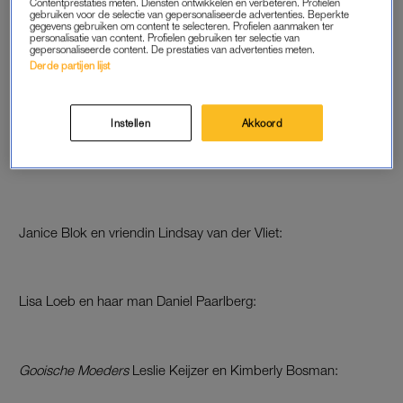
Contentprestaties meten. Diensten ontwikkelen en verbeteren. Profielen
gebruiken voor de selectie van gepersonaliseerde advertenties. Beperkte
gegevens gebruiken om content te selecteren. Profielen aanmaken ter
personalisatie van content. Profielen gebruiken ter selectie van
gepersonaliseerde content. De prestaties van advertenties meten.
Derde partijen lijst
Instellen
Akkoord
Ontwerper Addy van den Krommenacker met presentatrice
Pernille La Lau:
Janice Blok en vriendin Lindsay van der Vliet:
Lisa Loeb en haar man Daniel Paarlberg:
Gooische Moeders
Leslie Keijzer en Kimberly Bosman: