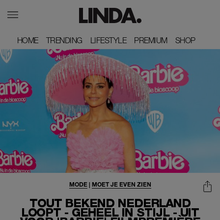
HOME
HOME
TRENDING
TRENDING
LIFESTYLE
LIFESTYLE
PREMIUM
PREMIUM
SHOP
SHOP
MODE
|
MOET JE EVEN ZIEN
TOUT BEKEND NEDERLAND
LOOPT - GEHEEL IN STIJL - UIT