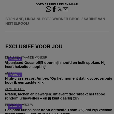
GOED ARTIKEL? DELEN MAAR.
BRON
ANP, LINDA.NL
FOTO
WARNER BROS. / SABINE VAN
NISTELROOIJ
EXCLUSIEF VOOR JOU
DE ALLEENSTAANDE MOEDER
'Spanjaard Oscar blijft door mijn hoofd en buik spoken. Hij
heeft hetzelfde, appt hij'
AMBER
High-class escort Amber: ‘Op het moment dat ik vooroverbuig
hoor ik een zachte klik’
ADVERTORIAL
Praten, lachen én bewegen: dit event doorbreekt het taboe
rondom urineverlies – en jij kunt daarbij zijn
BEDROGEN VROUW
Een paar uur na haar dood ontdekte Thom (32) dat zijn vriendin
vreemdging: 'Echt, mijn bek viel open'