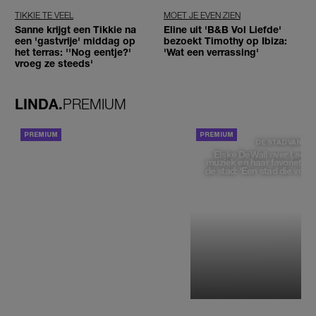
TIKKIE TE VEEL
MOET JE EVEN ZIEN
Sanne krijgt een Tikkie na
Eline uit 'B&B Vol Liefde'
een 'gastvrije' middag op
bezoekt Timothy op Ibiza:
het terras: ''Nog eentje?'
'Wat een verrassing'
vroeg ze steeds'
LINDA.
PREMIUM
ACHTERGROND
DE STAD VAN
Elske DeWall over Leeu
muziek en haar favoriete p
de stad: 'Een stad die voelt 