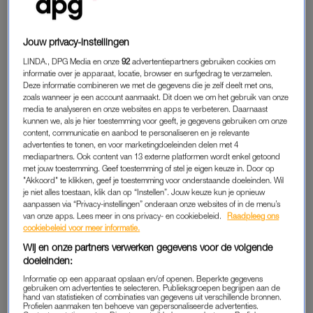
de bekende speelgoedpop en haar vriend Ken, die
kennismaken met de echte wereld. Hoofdrolspeelster Margot
Jouw privacy-instellingen
Robbie
verscheen
de afgelopen tijd wereldwijd op premières
LINDA., DPG Media en onze
92
advertentiepartners gebruiken cookies om
in iconische Barbie-outfits.
informatie over je apparaat, locatie, browser en surfgedrag te verzamelen.
Deze informatie combineren we met de gegevens die je zelf deelt met ons,
Bekijk de BN’er outfits van dinsdagavond hieronder:
zoals wanneer je een account aanmaakt. Dit doen we om het gebruik van onze
media te analyseren en onze websites en apps te verbeteren. Daarnaast
kunnen we, als je hier toestemming voor geeft, je gegevens gebruiken om onze
Kopen zonder Kijken
-collega’s Roos Reedijk en Bob Sikkes:
content, communicatie en aanbod te personaliseren en je relevante
advertenties te tonen, en voor marketingdoeleinden delen met 4
mediapartners. Ook content van 13 externe platformen wordt enkel getoond
met jouw toestemming. Geef toestemming of stel je eigen keuze in. Door op
Op1
-presentatoren Jort Kelder en Welmoed Sijtsma:
"Akkoord" te klikken, geef je toestemming voor onderstaande doeleinden. Wil
je niet alles toestaan, klik dan op “Instellen”. Jouw keuze kun je opnieuw
aanpassen via “Privacy-instellingen” onderaan onze websites of in de menu’s
van onze apps. Lees meer in ons privacy- en cookiebeleid.
Raadpleeg ons
cookiebeleid voor meer informatie.
Wij en onze partners verwerken gegevens voor de volgende
doeleinden:
Informatie op een apparaat opslaan en/of openen. Beperkte gegevens
gebruiken om advertenties te selecteren. Publieksgroepen begrijpen aan de
hand van statistieken of combinaties van gegevens uit verschillende bronnen.
Profielen aanmaken ten behoeve van gepersonaliseerde advertenties.