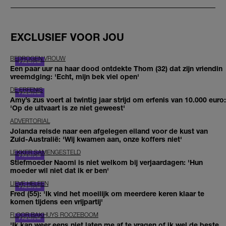
EXCLUSIEF VOOR JOU
BEDROGEN VROUW
Een paar uur na haar dood ontdekte Thom (32) dat zijn vriendin
vreemdging: 'Echt, mijn bek viel open'
DE ERFENIS
Amy’s zus voert al twintig jaar strijd om erfenis van 10.000 euro:
'Op de uitvaart is ze niet geweest'
ADVERTORIAL
Jolanda reisde naar een afgelegen eiland voor de kust van
Zuid-Australië: 'Wij kwamen aan, onze koffers niet'
LEKKER SAMENGESTELD
Stiefmoeder Naomi is niet welkom bij verjaardagen: 'Hun
moeder wil niet dat ik er ben'
LIEVE HELEEN
Fred (55): 'Ik vind het moeilijk om meerdere keren klaar te
komen tijdens een vrijpartij'
FLOOR BAKHUYS ROOZEBOOM
'Ik kan weer eens niet laten me af te vragen of ik wel de beste,