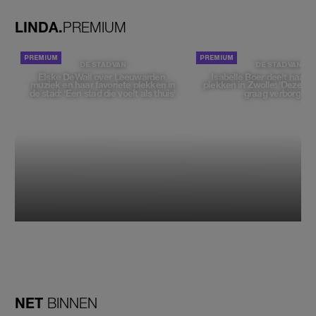
LINDA.
PREMIUM
DE STAD VAN
DE STAD VAN
Elske DeWall over Leeuwarden,
Isabelle Boer deelt haar f
muziek en haar favoriete plekken in
plekken in Zwolle: 'Deze pl
de stad: 'Een stad die voelt als thuis'
graag verborgen'
NET
BINNEN