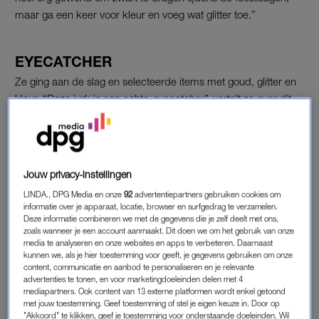
maar ga een keer voor kleur en voeg wat glitter toe.”
EYECATCHER
Ze ging aan de slag en selecteerde items met goud, glitter en
kleur. “
Deze jurk is een echte
eyecatcher”
, vertelt ze over dit
prachtige groene exemplaar
.
Jouw privacy-instellingen
LINDA., DPG Media en onze
92
advertentiepartners gebruiken cookies om
informatie over je apparaat, locatie, browser en surfgedrag te verzamelen.
Deze informatie combineren we met de gegevens die je zelf deelt met ons,
zoals wanneer je een account aanmaakt. Dit doen we om het gebruik van onze
media te analyseren en onze websites en apps te verbeteren. Daarnaast
kunnen we, als je hier toestemming voor geeft, je gegevens gebruiken om onze
content, communicatie en aanbod te personaliseren en je relevante
advertenties te tonen, en voor marketingdoeleinden delen met 4
mediapartners. Ook content van 13 externe platformen wordt enkel getoond
met jouw toestemming. Geef toestemming of stel je eigen keuze in. Door op
"Akkoord" te klikken, geef je toestemming voor onderstaande doeleinden. Wil