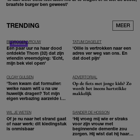
braafste burger ben geweest'
TRENDING
MEER
BEDROGEN VROUW
TATUM DAGELET
Een paar uur na haar dood
'Ollie is vertrokken naar een
ontdekte Thom (32) dat zijn
adres ver weg van ons. En
vriendin vreemdging: 'Echt,
dat doet pijn’
mijn bek viel open'
OLCAY GULSEN
ADVERTORIAL
Op de fiets met jonge kids? Zo
'Toen kwam dat formulier:
wordt het ineens hartstikke
welke naam wilt u na uw
makkelijk
huwelijk dragen? Tot mijn
eigen verbazing aarzelde ik
geen moment'
WIL JE WETEN
SANDER DE HOSSON
Of je nu naar het strand gaat
'Hij vroeg mij wie er straks
of naar werk: dit kledingstuk
voor zijn vrouw met
is onmisbaar
beginnende dementie zou
zorgen. Hij wist dat hij haar
zou moeten loslaten'