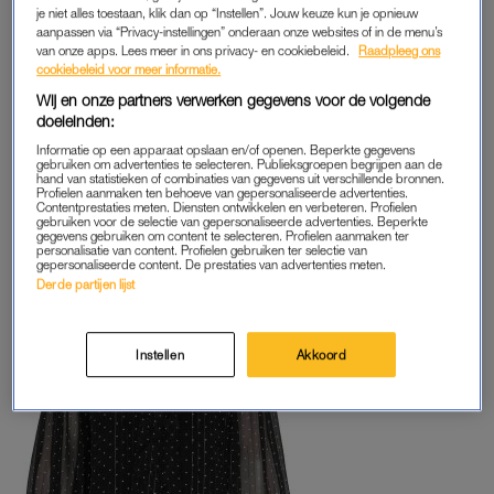
je niet alles toestaan, klik dan op “Instellen”. Jouw keuze kun je opnieuw
aanpassen via “Privacy-instellingen” onderaan onze websites of in de menu’s
van onze apps. Lees meer in ons privacy- en cookiebeleid.
Raadpleeg ons
cookiebeleid voor meer informatie.
Wij en onze partners verwerken gegevens voor de volgende
COMFORT ÉN KLEUR
doeleinden:
Informatie op een apparaat opslaan en/of openen. Beperkte gegevens
Nu is een
slipdress
niet voor iedereen weggelegd. Ga in dat
gebruiken om advertenties te selecteren. Publieksgroepen begrijpen aan de
geval voor een comfortabelere outfit die nét zo stijlvol is. Deze
hand van statistieken of combinaties van gegevens uit verschillende bronnen.
Profielen aanmaken ten behoeve van gepersonaliseerde advertenties.
paarse pantalon
is een absolute winnaar en al helemaal in
Contentprestaties meten. Diensten ontwikkelen en verbeteren. Profielen
gebruiken voor de selectie van gepersonaliseerde advertenties. Beperkte
combinatie met deze
feestelijke top
.
gegevens gebruiken om content te selecteren. Profielen aanmaken ter
personalisatie van content. Profielen gebruiken ter selectie van
gepersonaliseerde content. De prestaties van advertenties meten.
Derde partijen lijst
Instellen
Akkoord