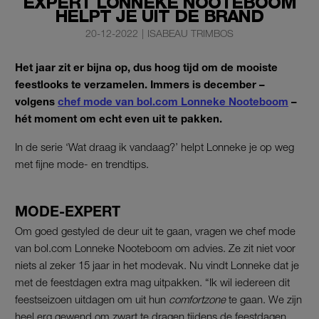
EXPERT LONNEKE NOOTEBOOM
HELPT JE UIT DE BRAND
20-12-2022
|
ISABEAU TRIMBOS
Het jaar zit er bijna op, dus hoog tijd om de mooiste
feestlooks te verzamelen. Immers is december –
volgens
chef mode van bol.com Lonneke Nooteboom
–
hét moment om echt even uit te pakken.
In de serie ‘Wat draag ik vandaag?’ helpt Lonneke je op weg
met fijne mode- en trendtips.
MODE-EXPERT
Om goed gestyled de deur uit te gaan, vragen we chef mode
van bol.com Lonneke Nooteboom om advies. Ze zit niet voor
niets al zeker 15 jaar in het modevak. Nu vindt Lonneke dat je
met de feestdagen extra mag uitpakken. “Ik wil iedereen dit
feestseizoen uitdagen om uit hun
comfortzone
te gaan. We zijn
heel erg gewend om zwart te dragen tijdens de feestdagen,