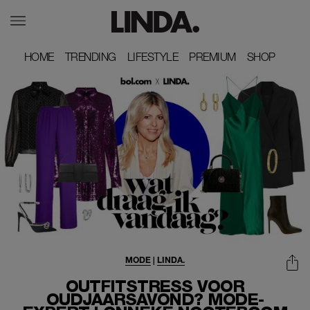
HOME
HOME
TRENDING
TRENDING
LIFESTYLE
LIFESTYLE
PREMIUM
PREMIUM
SHOP
SHOP
MODE
|
LINDA.
OUTFITSTRESS VOOR
OUDJAARSAVOND? MODE-