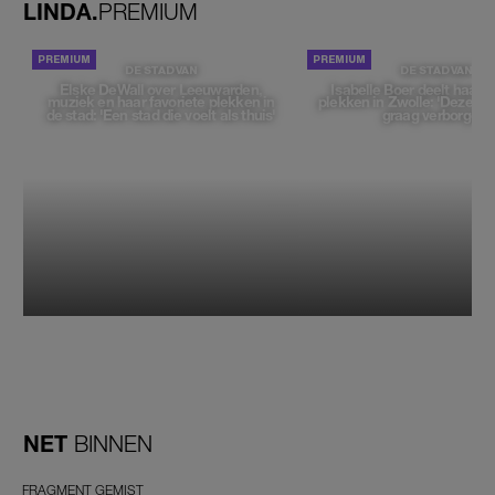
LINDA.
PREMIUM
DE STAD VAN
DE STAD VAN
Elske DeWall over Leeuwarden,
Isabelle Boer deelt haar f
muziek en haar favoriete plekken in
plekken in Zwolle: 'Deze pl
de stad: 'Een stad die voelt als thuis'
graag verborgen'
NET
BINNEN
FRAGMENT GEMIST