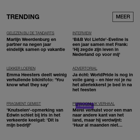
TRENDING
MEER
GELEZEN BIJ DE TANDARTS
INTERVIEW
Marlijn Weerdenburg en
'B&B Vol Liefde'-Eveline is
partner na negen jaar
een jaar samen met Frank:
eindelijk samen op vakantie
'Hij zegde zijn leven in
Nederland op voor mij'
LEKKER LOEREN
ADVERTORIAL
Emma Heesters deelt weinig
Ja écht: WorldPride is nog in
verhullende bikinifoto: 'You
volle gang – en hier rol je nu
know what they say'
het allerlekkerst je bed in na
het feesten
FRAGMENT GEMIST
PERSOONLIJK VERHAAL
'Knutselen'-opmerking van
Merel verhuist voor een man
Edwin schiet bij Iris in het
naar andere kant van het
verkeerde keelgat: 'Dit is
land, maar hij verdwijnt:
mijn bedrijf'
'Huur al maanden niet
betaald'