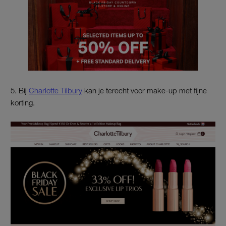
5. Bij
Charlotte Tilbury
kan je terecht voor make-up met fijne
korting.