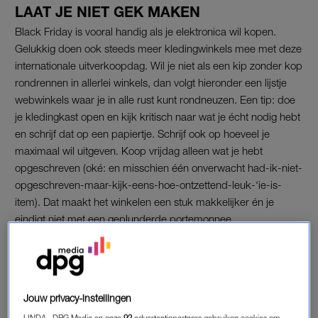
LAAT JE NIET GEK MAKEN
Black Friday is vooral handig als je elektronica wil kopen.
Gelukkig doen ook steeds meer kledingwinkels mee met deze
internationale uitverkoopdag. Wil je niet als een kip zonder kop
rondrennen in allerlei winkels, dan volgt hieronder een lijstje
webwinkels waar je in alle rust kunt rondneuzen. Een tip: doe
je kledingkast open en kijk kritisch naar wat je écht nodig hebt
en schrijf dat op een papiertje. Schrijf ook op hoeveel je
maximaal wil uitgeven. Koop vrijdag alleen wat je hebt
opgeschreven (oké: en misschien één onverwacht had-ik-niet-
opgeschreven-maar-kijk-eens-hoe-ontzettend-leuk-‘ie-is-
item). Dat maakt het winkelen een stuk makkelijker én je
eindigt niet met een geplunderde portemonnee.
1. Bij het New Yorkse warenhuis
Barney
’s kan de korting wel
oplopen tot vijftig procent!
Jouw privacy-instellingen