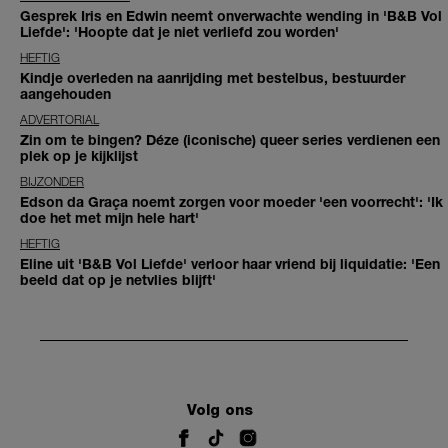
Gesprek Iris en Edwin neemt onverwachte wending in 'B&B Vol
Liefde': 'Hoopte dat je niet verliefd zou worden'
HEFTIG
Kindje overleden na aanrijding met bestelbus, bestuurder
aangehouden
ADVERTORIAL
Zin om te bingen? Déze (iconische) queer series verdienen een
plek op je kijklijst
BIJZONDER
Edson da Graça noemt zorgen voor moeder 'een voorrecht': 'Ik
doe het met mijn hele hart'
HEFTIG
Eline uit 'B&B Vol Liefde' verloor haar vriend bij liquidatie: 'Een
beeld dat op je netvlies blijft'
Volg ons