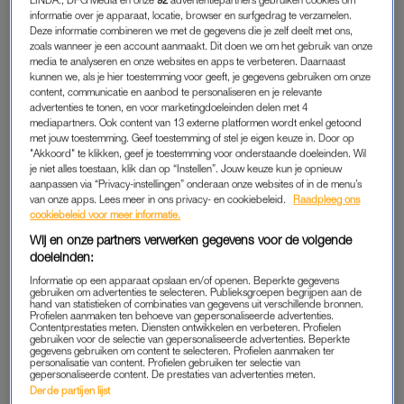
LINDA., DPG Media en onze
92
advertentiepartners gebruiken cookies om
informatie over je apparaat, locatie, browser en surfgedrag te verzamelen.
Deze informatie combineren we met de gegevens die je zelf deelt met ons,
zoals wanneer je een account aanmaakt. Dit doen we om het gebruik van onze
media te analyseren en onze websites en apps te verbeteren. Daarnaast
kunnen we, als je hier toestemming voor geeft, je gegevens gebruiken om onze
content, communicatie en aanbod te personaliseren en je relevante
advertenties te tonen, en voor marketingdoeleinden delen met 4
mediapartners. Ook content van 13 externe platformen wordt enkel getoond
met jouw toestemming. Geef toestemming of stel je eigen keuze in. Door op
"Akkoord" te klikken, geef je toestemming voor onderstaande doeleinden. Wil
je niet alles toestaan, klik dan op “Instellen”. Jouw keuze kun je opnieuw
aanpassen via “Privacy-instellingen” onderaan onze websites of in de menu’s
van onze apps. Lees meer in ons privacy- en cookiebeleid.
Raadpleeg ons
cookiebeleid voor meer informatie.
2.
Bijenkorf
noemt het liever ‘Sint-aanbiedingen’ en biedt tot
dertig procent korting t/m 26 november.
Wij en onze partners verwerken gegevens voor de volgende
doeleinden:
Informatie op een apparaat opslaan en/of openen. Beperkte gegevens
gebruiken om advertenties te selecteren. Publieksgroepen begrijpen aan de
hand van statistieken of combinaties van gegevens uit verschillende bronnen.
Profielen aanmaken ten behoeve van gepersonaliseerde advertenties.
Contentprestaties meten. Diensten ontwikkelen en verbeteren. Profielen
gebruiken voor de selectie van gepersonaliseerde advertenties. Beperkte
gegevens gebruiken om content te selecteren. Profielen aanmaken ter
personalisatie van content. Profielen gebruiken ter selectie van
gepersonaliseerde content. De prestaties van advertenties meten.
Derde partijen lijst