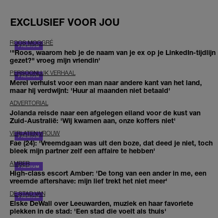
EXCLUSIEF VOOR JOU
ROOS MOGGRÉ
'"Roos, waarom heb je de naam van je ex op je LinkedIn-tijdlijn
gezet?" vroeg mijn vriendin'
PERSOONLIJK VERHAAL
Merel verhuist voor een man naar andere kant van het land,
maar hij verdwijnt: 'Huur al maanden niet betaald'
ADVERTORIAL
Jolanda reisde naar een afgelegen eiland voor de kust van
Zuid-Australië: 'Wij kwamen aan, onze koffers niet'
VERLATEN VROUW
Fae (24): 'Vreemdgaan was uit den boze, dat deed je niet, toch
bleek mijn partner zelf een affaire te hebben'
AMBER
High-class escort Amber: 'De tong van een ander in me, een
vreemde aftershave: mijn lief trekt het niet meer'
DE STAD VAN
Elske DeWall over Leeuwarden, muziek en haar favoriete
plekken in de stad: 'Een stad die voelt als thuis'