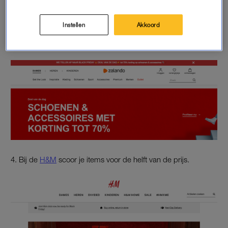
Instellen
Akkoord
3.
Zalando
gaat voor een maximum van zeventig procent
korting op schoenen en accessoires.
4. Bij de
H&M
scoor je items voor de helft van de prijs.