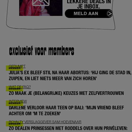
LEKKERE DEALS IN
JE INBOX.
MELD AAN
exclusief voor members
GEDUMPT
JULIA’S EX BLEEF STIL NA HAAR ABORTUS: ‘HIJ GING DE STAD IN,
ZUIPEN, EN LIET NIETS MEER VAN ZICH HOREN’
WAT DE FAQ?
ZO MAAK JE (BELANGRIJKE) KEUZES MET ZELFVERTROUWEN
INTERVIEW
DARLENE VERLOOR HAAR TEEN OP BALI: 'MIJN VRIEND BLEEF
ACHTER OM 'M TE ZOEKEN'
ROYALTY VERSLAGGEVER SAM HOEVENAAR
ZO DEALEN PRINSESSEN MET RODDELS OVER HUN PRIVÉLEVEN: