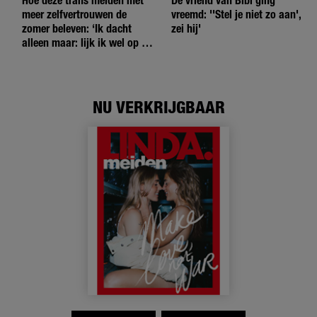
Hoe deze trans meiden met
De vriend van Bibi ging
meer zelfvertrouwen de
vreemd: ''Stel je niet zo aan',
zomer beleven: ‘Ik dacht
zei hij'
alleen maar: lijk ik wel op de
andere meiden?’
NU VERKRIJGBAAR