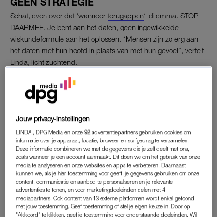
GEEN STRATEGIE
Schat, even over dat ‘wanneer
terugappen
‘-dilemma. STOP
DAARMEE. Je bent aan het daten, geen ingewikkelde
wiskundeformule aan het oplossen. “Mensen zijn zo erg aan
het daten met hun hoofd in plaats van met hun gevoel”, vertelt
Linda, licht zuchtend.
We analyseren appjes, wachten expres met reageren en
proberen ons gedrag aan te passen aan wat ‘werkt’.
“Daardoor ontstaat
communicatie
die niet authentiek is. Je
doet je anders voor, terwijl je eigenlijk wil dat iemand jou leert
Jouw privacy-instellingen
kennen zoals je echt bent.” Ben je een snelle, enthousiaste
LINDA., DPG Media en onze
92
advertentiepartners gebruiken cookies om
apper? Maak jezelf dan niet kleiner, omdat je bang bent dat je
informatie over je apparaat, locatie, browser en surfgedrag te verzamelen.
Deze informatie combineren we met de gegevens die je zelf deelt met ons,
te intens bent voor de ander. Laat je je telefoon gerust een dag
zoals wanneer je een account aanmaakt. Dit doen we om het gebruik van onze
liggen? Doe dat dan ook vooral, ongeacht wat de ander daar
media te analyseren en onze websites en apps te verbeteren. Daarnaast
kunnen we, als je hier toestemming voor geeft, je gegevens gebruiken om onze
misschien van vindt.
content, communicatie en aanbod te personaliseren en je relevante
advertenties te tonen, en voor marketingdoeleinden delen met 4
mediapartners. Ook content van 13 externe platformen wordt enkel getoond
INCHECKEN BIJ JEZELF
met jouw toestemming. Geef toestemming of stel je eigen keuze in. Door op
"Akkoord" te klikken, geef je toestemming voor onderstaande doeleinden. Wil