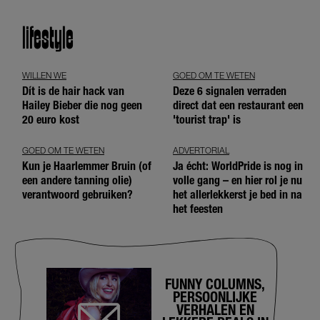
lifestyle
WILLEN WE
GOED OM TE WETEN
Dít is de hair hack van
Deze 6 signalen verraden
Hailey Bieber die nog geen
direct dat een restaurant een
20 euro kost
'tourist trap' is
GOED OM TE WETEN
ADVERTORIAL
Kun je Haarlemmer Bruin (of
Ja écht: WorldPride is nog in
een andere tanning olie)
volle gang – en hier rol je nu
verantwoord gebruiken?
het allerlekkerst je bed in na
het feesten
FUNNY COLUMNS,
PERSOONLIJKE
VERHALEN EN