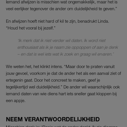
Iemand afwijzen is misschien wat ongemakkelijk, maar het is
veel eerlijker tegenover de ander om duidelijkheid te geven.”
En afwijzen hoeft niet hard of kil te zijn, benadrukt Linda.
“Houd het vooral bij jezelf.”
‘Ik merk dat ik niet verder wil daten. Ik word niet
enthousiast als ik je naam zie oppoppen of aan je denk
– en dat is wel iets wat ik zoek en graag wil ervaren.’
We weten het, het klinkt intens. “Maar door te praten vanuit
jouw gevoel, voorkom je dat de ander het als een aanval ziet of
ertegenin gaat. Door het concreet te maken, geef je
tegelijkertijd wel duidelijkheid.” De ander wil waarschijnlijk ook
iemand daten van wie diens hart iets sneller gaat kloppen bij
een appje.
NEEM VERANTWOORDELIJKHEID
Misschien denk je: ‘Boeie wat de ander denkt. Ik zie diegene