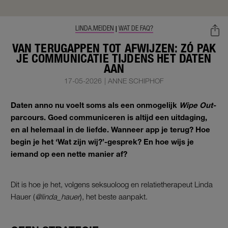
LINDA.MEIDEN
WAT DE FAQ?
|
VAN TERUGAPPEN TOT AFWIJZEN: ZÓ PAK
JE COMMUNICATIE TIJDENS HET DATEN
AAN
17-05-2026
|
ANNE SCHIPHOF
Daten anno nu voelt soms als een onmogelijk
Wipe Out-
parcours. Goed communiceren is altijd een uitdaging,
en al helemaal in de liefde. Wanneer app je terug? Hoe
begin je het ‘Wat zijn wij?’-gesprek? En hoe wijs je
iemand op een nette manier af?
Dit is hoe je het, volgens seksuoloog en relatietherapeut Linda
Hauer (
@linda_hauer
), het beste aanpakt.