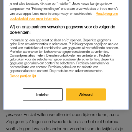
Volgens Linda is het tijdens het daten al snel verleidelijk om
je niet alles toestaan, klik dan op “Instellen”. Jouw keuze kun je opnieuw
aanpassen via “Privacy-instellingen” onderaan onze websites of in de menu’s
jezelf te verliezen in de ander. Wat vindt diegene van mij?
van onze apps. Lees meer in ons privacy- en cookiebeleid.
Raadpleeg ons
Waar gaat dit heen? Maar je bent veel meer dan alleen een
cookiebeleid voor meer informatie.
potentiële partner.
There’s more to life
. Daarom is het
Wij en onze partners verwerken gegevens voor de volgende
belangrijk om regelmatig uit te zoomen.
doeleinden:
Informatie op een apparaat opslaan en/of openen. Beperkte gegevens
“Vraag jezelf af: hoe gaat het eigenlijk met mij? Plan daar een
gebruiken om advertenties te selecteren. Publieksgroepen begrijpen aan de
hand van statistieken of combinaties van gegevens uit verschillende bronnen.
moment voor; tijdens het wandelen, onder de douche of door
Profielen aanmaken ten behoeve van gepersonaliseerde advertenties.
Contentprestaties meten. Diensten ontwikkelen en verbeteren. Profielen
het op te schrijven. Dat is niet alleen fijn als je aan het daten
gebruiken voor de selectie van gepersonaliseerde advertenties. Beperkte
gegevens gebruiken om content te selecteren. Profielen aanmaken ter
bent trouwens, maar sowieso in het dagelijks leven. Om
personalisatie van content. Profielen gebruiken ter selectie van
gepersonaliseerde content. De prestaties van advertenties meten.
regelmatig bewust te reflecteren op je eigen gevoelens,
Derde partijen lijst
lichaam en gedachten.”
Instellen
Akkoord
STOP MET ‘PEOPLE PLEASEN’
Je te veel focussen op de ander klinkt als het zusje van
people
pleasen
. En dat willen we effe niet doen tijdens daten, a.u.b.
Zeg geen ‘ja’ tegen een tweede date als je het niet helemaal
voelt. Je geeft vaak de ander het voordeel van de twijfel als je