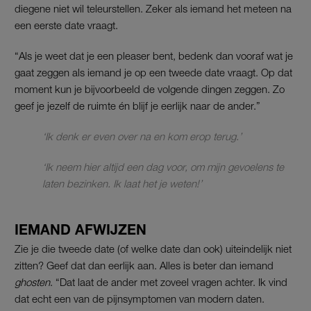
diegene niet wil teleurstellen. Zeker als iemand het meteen na
een eerste date vraagt.
“Als je weet dat je een pleaser bent, bedenk dan vooraf wat je
gaat zeggen als iemand je op een tweede date vraagt. Op dat
moment kun je bijvoorbeeld de volgende dingen zeggen. Zo
geef je jezelf de ruimte én blijf je eerlijk naar de ander.”
‘Ik denk er even over na en kom erop terug.’
‘Ik neem hier altijd een dag voor, om mijn gevoelens te
laten bezinken. Ik laat het je weten!’
IEMAND AFWIJZEN
Zie je die tweede date (of welke date dan ook) uiteindelijk niet
zitten? Geef dat dan eerlijk aan. Alles is beter dan iemand
ghosten
. “Dat laat de ander met zoveel vragen achter. Ik vind
dat echt een van de pijnsymptomen van modern daten.