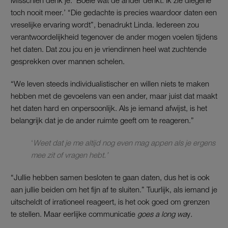
toch nooit meer.’ “Die gedachte is precies waardoor daten een
vreselijke ervaring wordt”, benadrukt Linda. Iedereen zou
verantwoordelijkheid tegenover de ander mogen voelen tijdens
het daten. Dat zou jou en je vriendinnen heel wat zuchtende
gesprekken over mannen schelen.
“We leven steeds individualistischer en willen niets te maken
hebben met de gevoelens van een ander, maar juist dat maakt
het daten hard en onpersoonlijk. Als je iemand afwijst, is het
belangrijk dat je de ander ruimte geeft om te reageren.”
‘
Weet dat je me altijd nog even mag appen als je ergens
mee zit of vragen hebt.’
“Jullie hebben samen besloten te gaan daten, dus het is ook
aan jullie beiden om het fijn af te sluiten.” Tuurlijk, als iemand je
uitscheldt of irrationeel reageert, is het ook goed om grenzen
te stellen. Maar eerlijke communicatie
goes a long wa
y
.