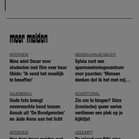
meer meiden
INTERVIEW
MEIDEN AAN DE MACHT
Nina wint Oscar voor
Sylvia runt een
studenten met film over haar
spermawinningscentrum
libido: 'Ik vond het moeilijk
voor paarden: 'Mensen
te beseffen'
denken dat ik het met mijn
blote handen doe'
ASJEMENOU
ADVERTORIAL
Oude foto brengt
Zin om te bingen? Déze
onverwachte band tussen
(iconische) queer series
Anouk uit 'De Bondgenoten'
verdienen een plek op je
en Jade Anna aan het licht
kijklijst
INTERVIEW
GEDUMPT