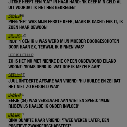
JITSKE HEEFT EEN 'GAT' IN HAAR HAND: 'IK GEEF M'N GELD AL
UIT VOORDAT IK HET HEB GEKREGEN'
REAL LIFE
PIEN: 'HET WAS MIJN EERSTE KEER, MAAR IK DACHT: FAK IT, IK
ZOEN HAAR GEWOON'
INTERVIEW
INDY: 'TOEN IK 8 WAS WERD MIJN MOEDER DOODGESCHOTEN
DOOR HAAR EX, TERWIJL IK BINNEN WAS'
HOE IS HET NU?
ZO IS HET NU MET NIENKE DIE OP EEN ONBEWOOND EILAND
WOONT: 'SOMS DENK IK: WAT DOE IK MEZELF AAN'
GEDUMPT
JUUL ONTDEKTE AFFAIRE VAN VRIEND: 'HIJ HUILDE EN ZEI DAT
HET NIET ZO BEDOELD WAS'
REAL LIFE
EEFJE (34) WAS VERSLAAFD AAN WIET EN SPEED: 'MIJN
RIJBEWIJS HAALDE IK ONDER INVLOED'
GEDUMPT
GINA DUMPTE HAAR VRIEND: 'TWEE WEKEN LATER, EEN
POSITIEVE ZWANGERSCHAPSTEST'