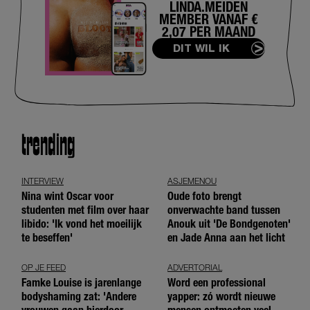
LINDA.MEIDEN
MEMBER VANAF €
2,07 PER MAAND
DIT WIL IK
trending
INTERVIEW
ASJEMENOU
Nina wint Oscar voor
Oude foto brengt
studenten met film over haar
onverwachte band tussen
libido: 'Ik vond het moeilijk
Anouk uit 'De Bondgenoten'
te beseffen'
en Jade Anna aan het licht
OP JE FEED
ADVERTORIAL
Famke Louise is jarenlange
Word een professional
bodyshaming zat: 'Andere
yapper: zó wordt nieuwe