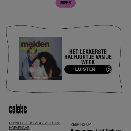
MEER
HET LEKKERSTE
HALFUURTJE VAN JE
WEEK
LUISTER
celebs
ROYALTY VERSLAGGEVER SAM
KEEPING UP
HOEVENAAR
Rumour has it dat Taylor en