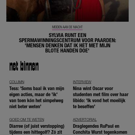
MEIDEN AAN DE MACHT
SYLVIA RUNT EEN
SPERMAWINNINGSCENTRUM VOOR PAARDEN:
'MENSEN DENKEN DAT IK HET MET MIJN
BLOTE HANDEN DOE'
net binnen
COLUMN
INTERVIEW
Tess: 'Soms baal ik van mijn
Nina wint Oscar voor
eigen acties, maar de 'ik'
studenten met film over haar
van toen kón het simpelweg
libido: 'Ik vond het moeilijk
niet beter weten'
te beseffen'
GOED OM TE WETEN
ADVERTORIAL
Diarree (of juist verstopping)
Draglegendes RuPaul en
tijdens een hittegolf? Zó zit
Conchita Wurst tegenkomen