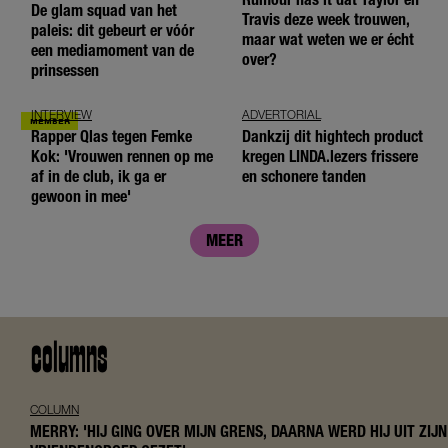
De glam squad van het
Travis deze week trouwen,
paleis: dit gebeurt er vóór
maar wat weten we er écht
een mediamoment van de
over?
prinsessen
INTERVIEW
ADVERTORIAL
Rapper Qlas tegen Femke
Dankzij dit hightech product
Kok: 'Vrouwen rennen op me
kregen LINDA.lezers frissere
af in de club, ik ga er
en schonere tanden
gewoon in mee'
MEER
columns
COLUMN
MERRY: 'HIJ GING OVER MIJN GRENS, DAARNA WERD HIJ UIT ZIJN