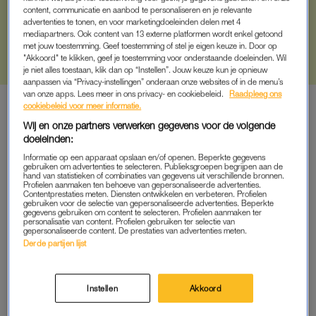
content, communicatie en aanbod te personaliseren en je relevante
advertenties te tonen, en voor marketingdoeleinden delen met 4
mediapartners. Ook content van 13 externe platformen wordt enkel getoond
met jouw toestemming. Geef toestemming of stel je eigen keuze in. Door op
"Akkoord" te klikken, geef je toestemming voor onderstaande doeleinden. Wil
je niet alles toestaan, klik dan op “Instellen”. Jouw keuze kun je opnieuw
aanpassen via “Privacy-instellingen” onderaan onze websites of in de menu’s
van onze apps. Lees meer in ons privacy- en cookiebeleid.
Raadpleeg ons
cookiebeleid voor meer informatie.
meest gelezen
Wij en onze partners verwerken gegevens voor de volgende
doeleinden:
REAL LIFE
Informatie op een apparaat opslaan en/of openen. Beperkte gegevens
1
gebruiken om advertenties te selecteren. Publieksgroepen begrijpen aan de
Nina (23) heeft een huidaandoening die haar vulva aantast:
hand van statistieken of combinaties van gegevens uit verschillende bronnen.
'Mijn clitorishoed is deels vergroeid'
Profielen aanmaken ten behoeve van gepersonaliseerde advertenties.
Contentprestaties meten. Diensten ontwikkelen en verbeteren. Profielen
gebruiken voor de selectie van gepersonaliseerde advertenties. Beperkte
gegevens gebruiken om content te selecteren. Profielen aanmaken ter
LINDA.MEIDEN
personalisatie van content. Profielen gebruiken ter selectie van
gepersonaliseerde content. De prestaties van advertenties meten.
2
Isa is fulltime kledingontwerper: 'Ik verdien nog geen
Derde partijen lijst
minimumloon'
Instellen
Akkoord
SEKS
Eerst wippen, dan koffie: waarom ochtendseks héél goed