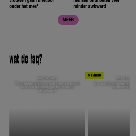
vrouwen gaan hierdoor
mensen ontmoeten veel
onder het mes'
minder awkward
MEER
wat de faq?
WAT DE FAQ?
WAT DE FAQ?
Psycholoog Najla geeft tips om jezelf
Zo maak je (belangrijke
te leren kennen: 'Je bent nooit
zelfvertrouw
uitgeleerd'