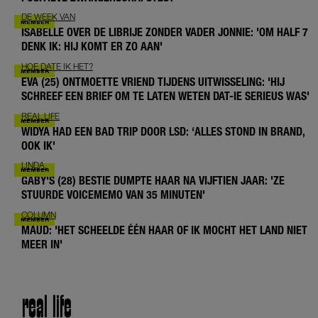
DE WEEK VAN
ISABELLE OVER DE LIBRIJE ZONDER VADER JONNIE: 'OM HALF 7
DENK IK: HIJ KOMT ER ZO AAN'
HOE DATE IK HET?
EVA (25) ONTMOETTE VRIEND TIJDENS UITWISSELING: 'HIJ
SCHREEF EEN BRIEF OM TE LATEN WETEN DAT-IE SERIEUS WAS'
REAL LIFE
WIDYA HAD EEN BAD TRIP DOOR LSD: ‘ALLES STOND IN BRAND,
OOK IK'
LINDA.
GABY'S (28) BESTIE DUMPTE HAAR NA VIJFTIEN JAAR: 'ZE
STUURDE VOICEMEMO VAN 35 MINUTEN'
COLUMN
MAUD: 'HET SCHEELDE ÉÉN HAAR OF IK MOCHT HET LAND NIET
MEER IN'
real life