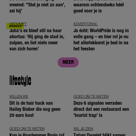
vreemd: ''Stel je niet zo aan',
waarom ochtendseks héél
zei hij'
goed voor je is
GEDUMPT
ADVERTORIAL
Julia’s ex bleef stil na haar
Ja écht: WorldPride is nog in
abortus: ‘Hij ging de stad in,
volle gang – en hier rol je nu
zuipen, en liet niets meer
het allerlekkerst je bed in na
van zich horen’
het feesten
MEER
lifestyle
WILLEN WE
GOED OM TE WETEN
Dít is de hair hack van
Deze 6 signalen verraden
Hailey Bieber die nog geen
direct dat een restaurant een
20 euro kost
'tourist trap' is
GOED OM TE WETEN
WIL JE ZIEN
Kun je Haarlemmer Bruin (of
Tatum Dagelet blikt samen