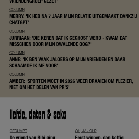
VRIENDENGROEP GEZET'
COLUMN
MERRY: 'IK HEB NA 7 JAAR MIJN RELATIE UITGEMAAKT DANKZIJ
CHATGPT'
COLUMN
JURRIAAN: 'DIE KEREN DAT IK GEGHOST WERD - KWAM DAT
MISSCHIEN DOOR MIJN DWALENDE OOG?'
COLUMN
ANNE: ‘IK BEN VAAK JALOERS OP MIJN VRIENDEN EN DAAR
SCHAAMDE IK ME VOOR’
COLUMN
AMBER: ‘SPORTEN MOET IN 2026 WEER DRAAIEN OM PLEZIER,
NIET OM HET DELEN VAN PR’S’
liefde, daten & seks
GEDUMPT
OH, JA JOH?
De vriend van Bibi ging
Eerst wippen, dan koffie: