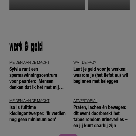
werk & geld
MEIDEN AAN DE MACHT
WAT DE FAQ?
Sylvia runt een
Laat je geld voor je werken:
spermawinningscentrum
waarom je (het liefst nu) wil
voor paarden: 'Mensen
beginnen met beleggen
denken dat ik het met mijn
blote handen doe'
MEIDEN AAN DE MACHT
ADVERTORIAL
Isa is fulltime
Praten, lachen én bewegen:
kledingontwerper: 'Ik verdien
dit event doorbreekt het
nog geen minimumloon'
taboe rondom urineverlies –
en jij kunt daarbij zijn