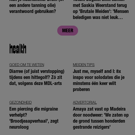
een andere tanning olie)
met Saskia Weerstand terug
verantwoord gebruiken?
op 'Brutale Meiden': 'Mensen
beledigen was niet leuk
meer'
MEER
health
GOED OM TE WETEN
MEIDEN TIPS
Diarree (of juist verstopping)
Just me, myself and I: 8x
tijdens een hittegolf? Zó zit
inspo voor solodates die je
dat, volgens deze MDL-arts
minstens één keer wilt
proberen
GEZONDHEID
ADVERTORIAL
Een piercing die migraine
Amaya zat vast op Madeira
verhelpt?
door noodweer: 'We zaten op
'Broodjeaapverhaal', zegt
de grond tussen honderden
neuroloog
gestrande reizigers'