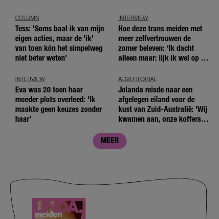
COLUMN
INTERVIEW
Tess: 'Soms baal ik van mijn
Hoe deze trans meiden met
eigen acties, maar de 'ik'
meer zelfvertrouwen de
van toen kón het simpelweg
zomer beleven: ‘Ik dacht
niet beter weten'
alleen maar: lijk ik wel op de
andere meiden?’
INTERVIEW
ADVERTORIAL
Eva was 20 toen haar
Jolanda reisde naar een
moeder plots overleed: 'Ik
afgelegen eiland voor de
maakte geen keuzes zonder
kust van Zuid-Australië: 'Wij
haar'
kwamen aan, onze koffers
niet'
MEER