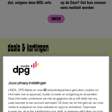
dat, volgens deze MDL-arts
op de Dam? Dat kan zomaar
eens realiteit worden
MEER
deals & kortingen
Jouw privacy-instellingen
LINDA., DPG Media en onze
92
advertentiepartners gebruiken cookies om
informatie over je apparaat, locatie, browser en surfgedrag te verzamelen.
Deze informatie combineren we met de gegevens die je zelf deelt met ons,
zoals wanneer je een account aanmaakt. Dit doen we om het gebruik van onze
media te analyseren en onze websites en apps te verbeteren. Daarnaast
kunnen we, als je hier toestemming voor geeft, je gegevens gebruiken om onze