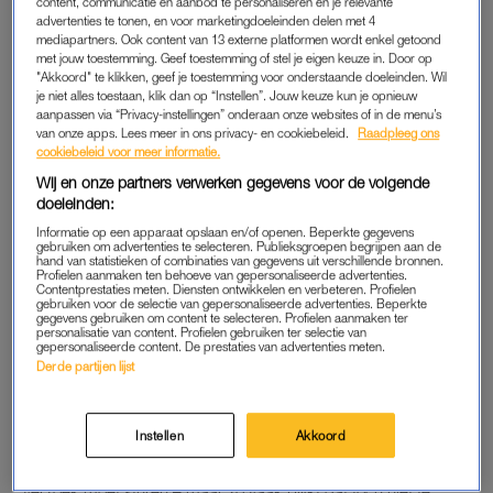
content, communicatie en aanbod te personaliseren en je relevante
ABN AMRO, de eigenaar van Tikkie, laat weten dat we dit jaar
advertenties te tonen, en voor marketingdoeleinden delen met 4
mediapartners. Ook content van 13 externe platformen wordt enkel getoond
in totaal ruim 170 miljoen betaalverzoeken via tikkie hebben
met jouw toestemming. Geef toestemming of stel je eigen keuze in. Door op
gestuurd (wat de hellie), voor een totaalbedrag van 8,5 miljard
"Akkoord" te klikken, geef je toestemming voor onderstaande doeleinden. Wil
je niet alles toestaan, klik dan op “Instellen”. Jouw keuze kun je opnieuw
(!) euro. De gemiddelde waarde van een Tikkie was 50,03 euro
aanpassen via “Privacy-instellingen” onderaan onze websites of in de menu’s
– dat is bijna 3 euro meer dan afgelopen jaar. Vorig jaar
van onze apps. Lees meer in ons privacy- en cookiebeleid.
Raadpleeg ons
werden er in totaal 157 miljoen betaalverzoeken verstuurd,
cookiebeleid voor meer informatie.
voor een bedrag van 7,4 miljard euro.
Wij en onze partners verwerken gegevens voor de volgende
doeleinden:
Ook tikte de betaalapp, die sinds 2016 bestaat, dit jaar de 1
Informatie op een apparaat opslaan en/of openen. Beperkte gegevens
gebruiken om advertenties te selecteren. Publieksgroepen begrijpen aan de
miljard transacties aan (nogmaals: wat de hellie). “Het
hand van statistieken of combinaties van gegevens uit verschillende bronnen.
Profielen aanmaken ten behoeve van gepersonaliseerde advertenties.
onderstreept hoe vanzelfsprekend Tikkie is geworden in het
Contentprestaties meten. Diensten ontwikkelen en verbeteren. Profielen
gebruiken voor de selectie van gepersonaliseerde advertenties. Beperkte
dagelijks leven”, vertelt hoofd marketing Moreno Kensmil bij
gegevens gebruiken om content te selecteren. Profielen aanmaken ter
Tikkie.
personalisatie van content. Profielen gebruiken ter selectie van
gepersonaliseerde content. De prestaties van advertenties meten.
Derde partijen lijst
‘ETEN’, ‘PIZZA’ OF ‘LUNCH’
We kennen allemaal wel die ene vriend of vriendin die er zo
Instellen
Akkoord
lang over doet om je betaalverzoek te betalen dat je een nieuw
verzoek moet sturen – maar zó vaak blijkt dat toch niet te