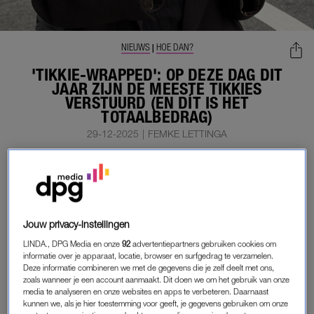
NIEUWS
HOE DAN?
|
'TIKKIE-WRAPPED': OP DEZE DAG DIT
JAAR ZIJN DE MEESTE TIKKIES
VERSTUURD (EN DÍT IS HET
TOTAALBEDRAG)
29-12-2025
|
FEMKE LETTINGA
Voor de meesten is de app Tikkie onmisbaar geworden.
Wij Nederlanders zijn namelijk zo krenterig als wat, dus
een app waarbij je nog 10 cent kan terugvragen, werkt
als een tiet.
Jouw privacy-instellingen
Dit jaar hebben we een recordaantal tikkies gestuurd en ligt
LINDA., DPG Media en onze
92
advertentiepartners gebruiken cookies om
informatie over je apparaat, locatie, browser en surfgedrag te verzamelen.
ook het totaalbedrag hoger dan vorig jaar.
Deze informatie combineren we met de gegevens die je zelf deelt met ons,
zoals wanneer je een account aanmaakt. Dit doen we om het gebruik van onze
media te analyseren en onze websites en apps te verbeteren. Daarnaast
kunnen we, als je hier toestemming voor geeft, je gegevens gebruiken om onze
TIKKIE IN 2025