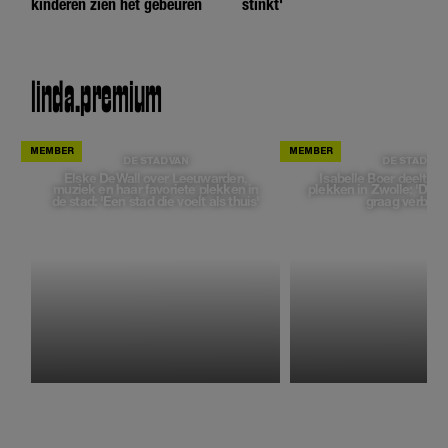
kinderen zien het gebeuren
stinkt'
linda.
premium
DE STAD VAN
DE STAD VAN
Elske DeWall over Leeuwarden,
Isabelle Boer deelt ha
muziek en haar favoriete plekken in
plekken in Zwolle: 'Deze
de stad: 'Een stad die voelt als thuis'
graag verborg