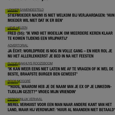
LEKKER SAMENGESTELD
STIEFMOEDER NAOMI IS NIET WELKOM BIJ VERJAARDAGEN: 'HUN
MOEDER WIL NIET DAT IK ER BEN'
LIEVE HELEEN
FRED (55): 'IK VIND HET MOEILIJK OM MEERDERE KEREN KLAAR
TE KOMEN TIJDENS EEN VRIJPARTIJ'
ADVERTORIAL
JA ÉCHT: WORLDPRIDE IS NOG IN VOLLE GANG – EN HIER ROL JE
NU HET ALLERLEKKERST JE BED IN NA HET FEESTEN
FLOOR BAKHUYS ROOZEBOOM
'IK KAN WEER EENS NIET LATEN ME AF TE VRAGEN OF IK WEL DE
BESTE, BRAAFSTE BURGER BEN GEWEEST'
ROOS MOGGRÉ
'"ROOS, WAAROM HEB JE DE NAAM VAN JE EX OP JE LINKEDIN-
TIJDLIJN GEZET?" VROEG MIJN VRIENDIN'
PERSOONLIJK VERHAAL
MEREL VERHUIST VOOR EEN MAN NAAR ANDERE KANT VAN HET
LAND, MAAR HIJ VERDWIJNT: 'HUUR AL MAANDEN NIET BETAALD'