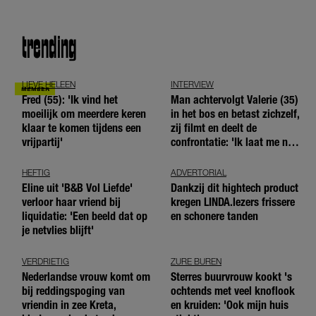
trending
LIEVE HELEEN
INTERVIEW
Fred (55): 'Ik vind het
Man achtervolgt Valerie (35)
moeilijk om meerdere keren
in het bos en betast zichzelf,
klaar te komen tijdens een
zij filmt en deelt de
vrijpartij'
confrontatie: 'Ik laat me niet
tegenhouden'
HEFTIG
ADVERTORIAL
Eline uit 'B&B Vol Liefde'
Dankzij dit hightech product
verloor haar vriend bij
kregen LINDA.lezers frissere
liquidatie: 'Een beeld dat op
en schonere tanden
je netvlies blijft'
VERDRIETIG
ZURE BUREN
Nederlandse vrouw komt om
Sterres buurvrouw kookt 's
bij reddingspoging van
ochtends met veel knoflook
vriendin in zee Kreta,
en kruiden: 'Ook mijn huis