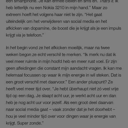
een smartphone. Je kan ermee bellen en sms’en.
That’s it
. Ik
heb letterlijk nu een Nokia 3210 in mijn hand.” Maar zo
extreem hoeft het volgens haar niet te zijn. “Het gaat
uiteindelijk om het verwijderen van social media en het
afkicken van dopamine, de boost die je krijgt als je een impuls
krijgt via je telefoon.”
In het begin vond ze het afkicken moeilijk, maar na twee
weken begon ze echt verschil te merken. “Ik merk nu dat ik
veel meer ruimte in mijn hoofd heb en meer rust voel. Er zijn
geen afleidingen die constant mijn aandacht vragen. Ik kan me
helemaal focussen op waar ik mijn energie in wil steken. Dat is
een groot verschil met daarvoor.” Een ander pluspunt? Ze
heeft veel meer tijd over. “Je hebt überhaupt niet zó veel vrije
tijd op een dag. Je slaapt acht uur, je werkt acht uur en dan
heb je nog acht uur voor jezelf. Als een groot deel daarvan
naar social media gaat – vaak zonder dat je het doorhebt –
hou je veel minder tijd over voor dingen waar je energie van
krijgt. Super zonde.”