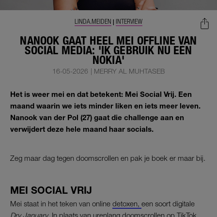
LINDA.MEIDEN
INTERVIEW
|
NANOOK GAAT HEEL MEI OFFLINE VAN
SOCIAL MEDIA: 'IK GEBRUIK NU EEN
NOKIA'
16-05-2026
|
MERRY AL MUHTASEB
Het is weer mei en dat betekent: Mei Social Vrij. Een
maand waarin we iets minder liken en iets meer leven.
Nanook van der Pol
(27) gaat die challenge aan en
verwijdert deze hele maand haar socials.
Zeg maar dag tegen doomscrollen en pak je boek er maar bij.
MEI SOCIAL VRIJ
Mei staat in het teken van online
detoxen,
een soort digitale
Dry January
. In plaats van urenlang
doomscrollen
op TikTok