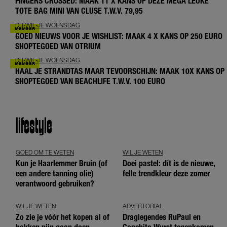
FINGERS CROSSED: MAAK 11 X KANS OP DEZE MEGA LEUKE
TOTE BAG MINI VAN CLUSE T.W.V. 79,95
DIT-WIL-JE WOENSDAG
GOED NIEUWS VOOR JE WISHLIST: MAAK 4 X KANS OP 250 EURO
SHOPTEGOED VAN OTRIUM
DIT-WIL-JE WOENSDAG
HAAL JE STRANDTAS MAAR TEVOORSCHIJN: MAAK 10X KANS OP
SHOPTEGOED VAN BEACHLIFE T.W.V. 100 EURO
lifestyle
GOED OM TE WETEN
WIL JE WETEN
Kun je Haarlemmer Bruin (of
Doei pastel: dít is de nieuwe,
een andere tanning olie)
felle trendkleur deze zomer
verantwoord gebruiken?
WIL JE WETEN
ADVERTORIAL
Zo zie je vóór het kopen al of
Draglegendes RuPaul en