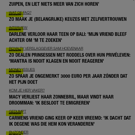
ZUIPEN, EN LIET NIETS MEER VAN ZICH HOREN’
WAT DE FAQ?
ZO MAAK JE (BELANGRIJKE) KEUZES MET ZELFVERTROUWEN
INTERVIEW
DARLENE VERLOOR HAAR TEEN OP BALI: 'MIJN VRIEND BLEEF
ACHTER OM 'M TE ZOEKEN'
ROYALTY VERSLAGGEVER SAM HOEVENAAR
ZO DEALEN PRINSESSEN MET RODDELS OVER HUN PRIVÉLEVEN:
'MANTRA IS NOOIT KLAGEN EN NOOIT REAGEREN'
MONEY ISSUES
ZO SPAAR JE ONGEMERKT 3000 EURO PER JAAR ZÓNDER DAT
HET PIJN DOET
KOM JE HIER VAKER?
MACY VERLIEST HAAR ZONNEBRIL, MAAR VINDT HAAR
DROOMMAN: 'IK BESLOOT TE EMIGREREN'
GEDUMPT
CARMENS VRIEND GING KEER OP KEER VREEMD: 'IK DACHT DAT
IK DEGENE WAS DIE HEM KON VERANDEREN'
BIJZONDER