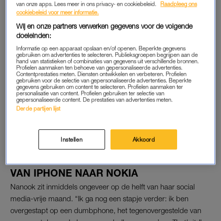
van onze apps. Lees meer in ons privacy- en cookiebeleid.
Raadpleeg ons
‘HET FOKTE MET MIJN
cookiebeleid voor meer informatie.
GEMOEDSTOESTAND’
Wij en onze partners verwerken gegevens voor de volgende
Nanook is al langer geïnteresseerd in de impact van social
doeleinden:
media. Ze maakte er zelfs een aflevering over voor het
Informatie op een apparaat opslaan en/of openen. Beperkte gegevens
gebruiken om advertenties te selecteren. Publieksgroepen begrijpen aan de
programma
Hoedan
op NPO3, dat ze presenteerde. “In die
hand van statistieken of combinaties van gegevens uit verschillende bronnen.
Profielen aanmaken ten behoeve van gepersonaliseerde advertenties.
serie ging ik mentale struggles uitpluizen. Eén aflevering ging
Contentprestaties meten. Diensten ontwikkelen en verbeteren. Profielen
over social media-verslaving, omdat ik er open over was dat ik
gebruiken voor de selectie van gepersonaliseerde advertenties. Beperkte
gegevens gebruiken om content te selecteren. Profielen aanmaken ter
die had. Ik voelde me vaak slecht en keer vaak naar het leven
personalisatie van content. Profielen gebruiken ter selectie van
gepersonaliseerde content. De prestaties van advertenties meten.
van anderen. Ook kreeg ik taken niet altijd af omdat ik snel
Derde partijen lijst
werd afgeleid. Het fokte met mijn gemoedstoestand. Door die
aflevering ben ik ook gevraagd als ambassadeur voor Mei
Social Vrij.”
Instellen
Akkoord
VAN IPHONE NAAR NOKIA
Nanook zit inmiddels ongeveer op de helft van haar social
media-vrije maand. “Ik ga nog een stapje verder: ik ben
overgestapt op een dumbphone, het tegenovergestelde van