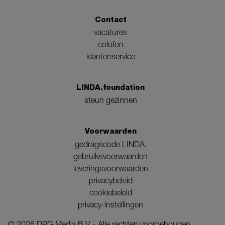
Contact
vacatures
colofon
klantenservice
LINDA.foundation
steun gezinnen
Voorwaarden
gedragscode LINDA.
gebruiksvoorwaarden
leveringsvoorwaarden
privacybeleid
cookiebeleid
privacy-instellingen
©
2026
DPG Media B.V. - Alle rechten voorbehouden