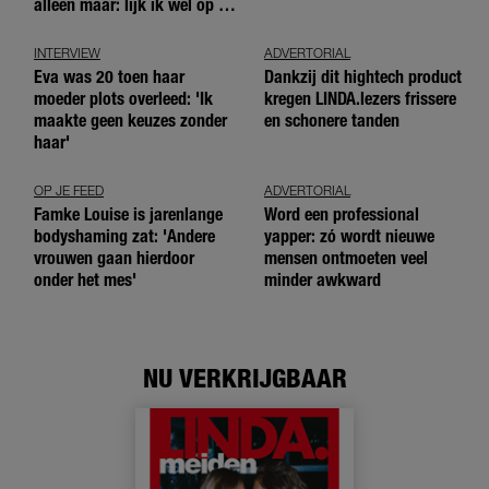
alleen maar: lijk ik wel op de
andere meiden?’
INTERVIEW
ADVERTORIAL
Eva was 20 toen haar
Dankzij dit hightech product
moeder plots overleed: 'Ik
kregen LINDA.lezers frissere
maakte geen keuzes zonder
en schonere tanden
haar'
OP JE FEED
ADVERTORIAL
Famke Louise is jarenlange
Word een professional
bodyshaming zat: 'Andere
yapper: zó wordt nieuwe
vrouwen gaan hierdoor
mensen ontmoeten veel
onder het mes'
minder awkward
NU VERKRIJGBAAR