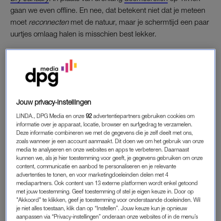
gaan we even offline. En nee, dat betekent niet dat je meteen
moet
reconnecten
met de natuur, maar je schermtijd een paar
uurtjes omlaag halen is misschien best lekker.
Nanook is contentmaker en presentator, maar dit jaar ook
ambassadeur van Mei Social Vrij. En dat betekent dat ze de
hele maand – ja, serieus – geen social media gebruikt. “Ik was
net gestopt bij het programma dat ik maakte toen ik werd
Jouw privacy-instellingen
gevraagd als ambassadeur. Geen hele goede timing, want als
contentmaker heb ik mijn socials nu harder nodig dan ooit”,
LINDA., DPG Media en onze
92
advertentiepartners gebruiken cookies om
informatie over je apparaat, locatie, browser en surfgedrag te verzamelen.
vertelt Nanook, die daardoor zelfs twijfelde niet mee te doen.
Deze informatie combineren we met de gegevens die je zelf deelt met ons,
Tijdens de maand mogen haar posts namelijk niet door blijven
zoals wanneer je een account aanmaakt. Dit doen we om het gebruik van onze
gaan. “Zelfs mijn manager zei: hartstikke leuk, maar misschien
media te analyseren en onze websites en apps te verbeteren. Daarnaast
kunnen we, als je hier toestemming voor geeft, je gegevens gebruiken om onze
volgend jaar”, vertelt Nanook. “Toen dacht ik: is het zó erg dat
content, communicatie en aanbod te personaliseren en je relevante
ik nu redenen zoek om het niet te doen? Dus, fuck it, ik doe
advertenties te tonen, en voor marketingdoeleinden delen met 4
mediapartners. Ook content van 13 externe platformen wordt enkel getoond
het gewoon. En als ik het kan, met social media deels als
met jouw toestemming. Geef toestemming of stel je eigen keuze in. Door op
baan, dan moet uiteindelijk iedereen het een keer kunnen.”
"Akkoord" te klikken, geef je toestemming voor onderstaande doeleinden. Wil
je niet alles toestaan, klik dan op “Instellen”. Jouw keuze kun je opnieuw
aanpassen via “Privacy-instellingen” onderaan onze websites of in de menu’s