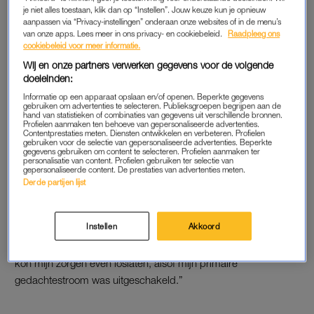
je niet alles toestaan, klik dan op “Instellen”. Jouw keuze kun je opnieuw
Omdat mijn nieuwe vriendin into drugs was, werd ik er ook
aanpassen via “Privacy-instellingen” onderaan onze websites of in de menu’s
nieuwsgierig naar. Het begon met blowen, daarna probeerde
van onze apps. Lees meer in ons privacy- en cookiebeleid.
Raadpleeg ons
ik af en toe
xtc
. Mijn ouders gingen in die tijd uit elkaar, dus ik
cookiebeleid voor meer informatie.
zocht de randjes op voor wat afleiding. Op school gebruikten
Wij en onze partners verwerken gegevens voor de volgende
doeleinden:
wel meer mensen drugs, maar met mijn veertien jaar was ik
veruit de jongste. Ik liep altijd al een stapje voor op de rest, dus
Informatie op een apparaat opslaan en/of openen. Beperkte gegevens
gebruiken om advertenties te selecteren. Publieksgroepen begrijpen aan de
ook hiermee.
hand van statistieken of combinaties van gegevens uit verschillende bronnen.
Profielen aanmaken ten behoeve van gepersonaliseerde advertenties.
Contentprestaties meten. Diensten ontwikkelen en verbeteren. Profielen
gebruiken voor de selectie van gepersonaliseerde advertenties. Beperkte
We hadden het af en toe wel over de risico’s, maar het had
gegevens gebruiken om content te selecteren. Profielen aanmaken ter
ook iets spannends. Toen ik vijftien was, gebruikte ik voor het
personalisatie van content. Profielen gebruiken ter selectie van
gepersonaliseerde content. De prestaties van advertenties meten.
eerst ketamine. Iemand uit mijn vriendengroep vroeg: ‘Kennen
Derde partijen lijst
jullie dat paardenverdovingsmiddel al? Moet je eens proberen,
super-grappig.’ Het werd via via geregeld, en ik besloot het bij
Instellen
Akkoord
iemand thuis te proberen. Ik vond het heel leuk, het was
inderdaad grappig. De wereld kreeg een soort zacht wolkje. Ik
kon mijn zorgen even loslaten, alsof mijn primaire
gedachtestroom was uitgeschakeld.”