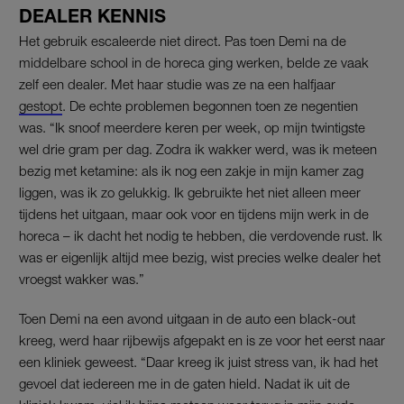
DEALER KENNIS
Het gebruik escaleerde niet direct. Pas toen Demi na de
middelbare school in de horeca ging werken, belde ze vaak
zelf een dealer. Met haar studie was ze na een halfjaar
gestopt
. De echte problemen begonnen toen ze negentien
was. “Ik snoof meerdere keren per week, op mijn twintigste
wel drie gram per dag. Zodra ik wakker werd, was ik meteen
bezig met ketamine: als ik nog een zakje in mijn kamer zag
liggen, was ik zo gelukkig. Ik gebruikte het niet alleen meer
tijdens het uitgaan, maar ook voor en tijdens mijn werk in de
horeca – ik dacht het nodig te hebben, die verdovende rust. Ik
was er eigenlijk altijd mee bezig, wist precies welke dealer het
vroegst wakker was.”
Toen Demi na een avond uitgaan in de auto een black-out
kreeg, werd haar rijbewijs afgepakt en is ze voor het eerst naar
een kliniek geweest. “Daar kreeg ik juist stress van, ik had het
gevoel dat iedereen me in de gaten hield. Nadat ik uit de