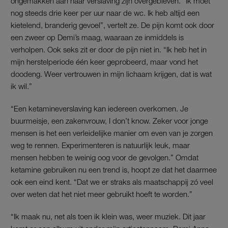
ongemakken aan haar verslaving zijn overgebleven. “Ik moet
nog steeds drie keer per uur naar de wc. Ik heb altijd een
kietelend, branderig gevoel”, vertelt ze. De pijn komt ook door
een zweer op Demi’s maag, waaraan ze inmiddels is
verholpen. Ook seks zit er door de pijn niet in. “Ik heb het in
mijn herstelperiode één keer geprobeerd, maar vond het
doodeng. Weer vertrouwen in mijn lichaam krijgen, dat is wat
ik wil.”
“Een ketamineverslaving kan iedereen overkomen. Je
buurmeisje, een zakenvrouw, I don’t know. Zeker voor jonge
mensen is het een verleidelijke manier om even van je zorgen
weg te rennen. Experimenteren is natuurlijk leuk, maar
mensen hebben te weinig oog voor de gevolgen.” Omdat
ketamine gebruiken nu een trend is, hoopt ze dat het daarmee
ook een eind kent. “Dat we er straks als maatschappij zó veel
over weten dat het niet meer gebruikt hoeft te worden.”
“Ik maak nu, net als toen ik klein was, weer muziek. Dit jaar