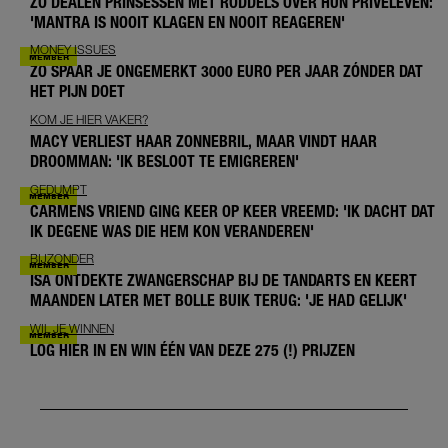
ZO DEALEN PRINSESSEN MET RODDELS OVER HUN PRIVÉLEVEN:
'MANTRA IS NOOIT KLAGEN EN NOOIT REAGEREN'
MONEY ISSUES
ZO SPAAR JE ONGEMERKT 3000 EURO PER JAAR ZÓNDER DAT
HET PIJN DOET
KOM JE HIER VAKER?
MACY VERLIEST HAAR ZONNEBRIL, MAAR VINDT HAAR
DROOMMAN: 'IK BESLOOT TE EMIGREREN'
GEDUMPT
CARMENS VRIEND GING KEER OP KEER VREEMD: 'IK DACHT DAT
IK DEGENE WAS DIE HEM KON VERANDEREN'
BIJZONDER
ISA ONTDEKTE ZWANGERSCHAP BIJ DE TANDARTS EN KEERT
MAANDEN LATER MET BOLLE BUIK TERUG: 'JE HAD GELIJK'
WIL JE WINNEN
LOG HIER IN EN WIN ÉÉN VAN DEZE 275 (!) PRIJZEN