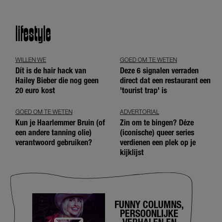
lifestyle
WILLEN WE
GOED OM TE WETEN
Dít is de hair hack van
Deze 6 signalen verraden
Hailey Bieber die nog geen
direct dat een restaurant een
20 euro kost
'tourist trap' is
GOED OM TE WETEN
ADVERTORIAL
Kun je Haarlemmer Bruin (of
Zin om te bingen? Déze
een andere tanning olie)
(iconische) queer series
verantwoord gebruiken?
verdienen een plek op je
kijklijst
FUNNY COLUMNS,
PERSOONLIJKE