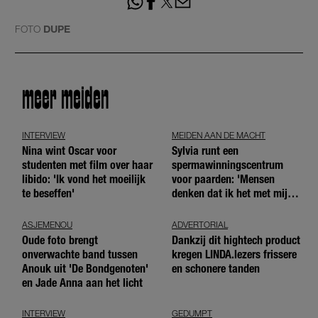
FOTO
DUPE
meer meiden
INTERVIEW
MEIDEN AAN DE MACHT
Nina wint Oscar voor
Sylvia runt een
studenten met film over haar
spermawinningscentrum
libido: 'Ik vond het moeilijk
voor paarden: 'Mensen
te beseffen'
denken dat ik het met mijn
blote handen doe'
ASJEMENOU
ADVERTORIAL
Oude foto brengt
Dankzij dit hightech product
onverwachte band tussen
kregen LINDA.lezers frissere
Anouk uit 'De Bondgenoten'
en schonere tanden
en Jade Anna aan het licht
INTERVIEW
GEDUMPT