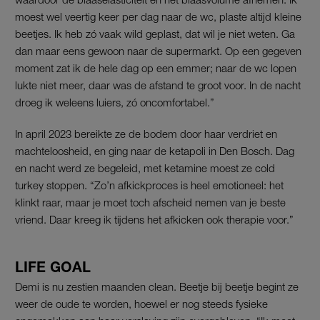
moest wel veertig keer per dag naar de wc, plaste altijd kleine
beetjes. Ik heb zó vaak wild geplast, dat wil je niet weten. Ga
dan maar eens gewoon naar de supermarkt. Op een gegeven
moment zat ik de hele dag op een emmer; naar de wc lopen
lukte niet meer, daar was de afstand te groot voor. In de nacht
droeg ik weleens luiers, zó oncomfortabel.”
In april 2023 bereikte ze de bodem door haar verdriet en
machteloosheid, en ging naar de ketapoli in Den Bosch. Dag
en nacht werd ze begeleid, met ketamine moest ze cold
turkey stoppen. “Zo’n afkickproces is heel emotioneel: het
klinkt raar, maar je moet toch afscheid nemen van je beste
vriend. Daar kreeg ik tijdens het afkicken ook therapie voor.”
LIFE GOAL
Demi is nu zestien maanden clean. Beetje bij beetje begint ze
weer de oude te worden, hoewel er nog steeds fysieke