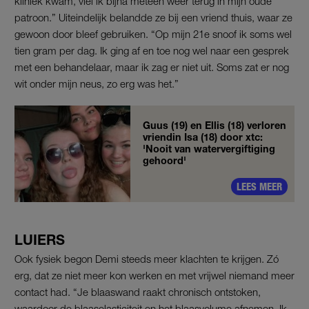
kliniek kwam, viel ik bijna meteen weer terug in mijn oude
patroon.” Uiteindelijk belandde ze bij een vriend thuis, waar ze
gewoon door bleef gebruiken. “Op mijn 21e snoof ik soms wel
tien gram per dag. Ik ging af en toe nog wel naar een gesprek
met een behandelaar, maar ik zag er niet uit. Soms zat er nog
wit onder mijn neus, zo erg was het.”
Guus (19) en Ellis (18) verloren
vriendin Isa (18) door xtc:
'Nooit van watervergiftiging
gehoord'
LEES MEER
LUIERS
Ook fysiek begon Demi steeds meer klachten te krijgen. Zó
erg, dat ze niet meer kon werken en met vrijwel niemand meer
contact had. “Je blaaswand raakt chronisch ontstoken,
waardoor de blaaselasticiteit en het blaasvolume afnemen. Ik