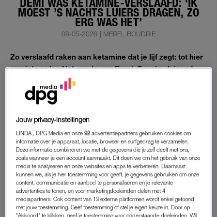
DEMI WAS KETAMINE-VERSLAAFD: ‘IK
MOEST ’S NACHTS LUIERS DRAGEN, ZO
ERG WAS HET’
08-05-2026
|
MEREL BOUDRIE
Zo verslaafd raken aan ketamine dat je lijf zegt: tot hier
en niet verder. Het overkwam Demi. Gevolg: duizend
keer per dag naar de wc. En seks? Lukt niet.
“Op mijn 21e snoof ik soms wel tien gram per dag”, vertelt ze
aan LINDA.meiden.
Jouw privacy-instellingen
LINDA., DPG Media en onze
92
advertentiepartners gebruiken cookies om
SPANNEND
informatie over je apparaat, locatie, browser en surfgedrag te verzamelen.
Deze informatie combineren we met de gegevens die je zelf deelt met ons,
“Als kind was ik creatief en nieuwsgierig. Ik had overgewicht
zoals wanneer je een account aanmaakt. Dit doen we om het gebruik van onze
media te analyseren en onze websites en apps te verbeteren. Daarnaast
en was heel erg met muziek bezig. Daardoor vond ik niet altijd
kunnen we, als je hier toestemming voor geeft, je gegevens gebruiken om onze
aansluiting bij de rest, en werd ik af en toe
gepest
. Een van
content, communicatie en aanbod te personaliseren en je relevante
mijn eerste echte vriendinnen maakte ik op de middelbare
advertenties te tonen, en voor marketingdoeleinden delen met 4
mediapartners. Ook content van 13 externe platformen wordt enkel getoond
school, zij was alles voor me. Via haar leerde ik een nieuwe
met jouw toestemming. Geef toestemming of stel je eigen keuze in. Door op
vriendengroep kennen, waarmee ik steeds vaker afsprak.
"Akkoord" te klikken, geef je toestemming voor onderstaande doeleinden. Wil