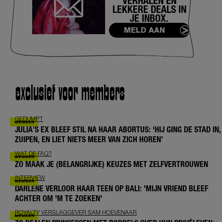
VERHALEN EN
LEKKERE DEALS IN
JE INBOX.
MELD AAN
exclusief voor members
GEDUMPT
JULIA’S EX BLEEF STIL NA HAAR ABORTUS: ‘HIJ GING DE STAD IN,
ZUIPEN, EN LIET NIETS MEER VAN ZICH HOREN’
WAT DE FAQ?
ZO MAAK JE (BELANGRIJKE) KEUZES MET ZELFVERTROUWEN
INTERVIEW
DARLENE VERLOOR HAAR TEEN OP BALI: 'MIJN VRIEND BLEEF
ACHTER OM 'M TE ZOEKEN'
ROYALTY VERSLAGGEVER SAM HOEVENAAR