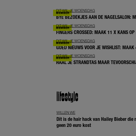
DIT-WIL-JE WOENSDAG
BYE BEZOEKJES AAN DE NAGELSALON: 
DIT-WIL-JE WOENSDAG
FINGERS CROSSED: MAAK 11 X KANS OP 
DIT-WIL-JE WOENSDAG
GOED NIEUWS VOOR JE WISHLIST: MAAK
DIT-WIL-JE WOENSDAG
HAAL JE STRANDTAS MAAR TEVOORSCHIJ
lifestyle
WILLEN WE
Dít is de hair hack van Hailey Bieber die
geen 20 euro kost