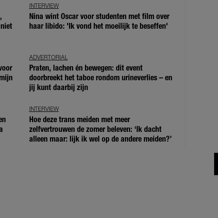
INTERVIEW
,
Nina wint Oscar voor studenten met film over
niet
haar libido: 'Ik vond het moeilijk te beseffen'
ADVERTORIAL
voor
Praten, lachen én bewegen: dit event
mijn
doorbreekt het taboe rondom urineverlies – en
jij kunt daarbij zijn
INTERVIEW
en
Hoe deze trans meiden met meer
a
zelfvertrouwen de zomer beleven: ‘Ik dacht
alleen maar: lijk ik wel op de andere meiden?’