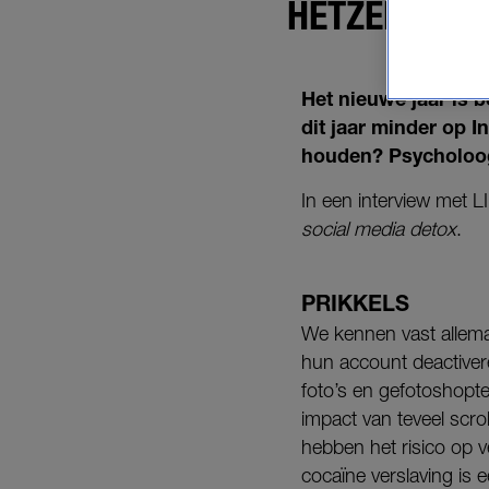
HETZELFDE E
Het nieuwe jaar is 
dit jaar minder op I
houden?
Psycholoog
In een interview met 
social media detox
.
PRIKKELS
We kennen vast allem
hun account deactivere
foto’s en gefotoshopt
impact van teveel scrol
hebben het risico op v
cocaïne verslaving is e