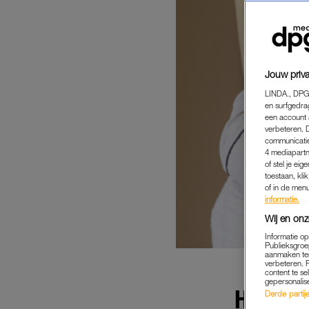
Jouw priva
LINDA., DPG
en surfgedra
een account 
verbeteren. 
communicatie
4 mediapartn
of stel je ei
toestaan, kli
of in de men
informatie.
Wij en onz
Informatie o
Publieksgroe
aanmaken ten
verbeteren. 
content te se
gepersonalis
HET NU
Derde partijen