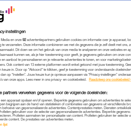
cy-instellingen
 Media en onze
92
advertentiepartners gebruiken cookies om informatie over je apparaat, lo
g te verzamelen. Deze informatie combineren we met de gegevens die je zelf deelt met ons, z
aanmaakt. Dit doen we om het gebruik van onze media te analyseren en onze websites en a
Daarnaast kunnen we, als je hier toestemming voor geeft, je gegevens gebruiken om onze con
 en aanbod te personaliseren en je relevante advertenties te tonen, en voor marketingdoele
ers. Ook content van 13 externe platformen wordt enkel getoond met jouw toestemming. Ge
gen keuze in. Door op "Akkoord" te klikken, geef je toestemming voor onderstaande doeleinden. 
k dan op “Instellen”. Jouw keuze kun je opnieuw aanpassen via “Privacy-instellingen” ondera
u’s van onze apps. Lees meer in ons privacy- en cookiebeleid.
Raadpleeg ons cookiebeleid 
e partners verwerken gegevens voor de volgende doeleinden:
p een apparaat opslaan en/of openen. Beperkte gegevens gebruiken om advertenties te sele
pen begrijpen aan de hand van statistieken of combinaties van gegevens uit verschillende br
 behoeve van gepersonaliseerde advertenties. Contentprestaties meten. Diensten ontwikkel
Profielen gebruiken voor de selectie van gepersonaliseerde advertenties. Beperkte gegeven
LINDA.MEIDEN
WIL JE WETEN
|
lecteren. Profielen aanmaken ter personalisatie van content. Profielen gebruiken ter selectie 
eerde content. De prestaties van advertenties meten.
T VAN EEN SOCIAL MEDIA DETO
 lijst