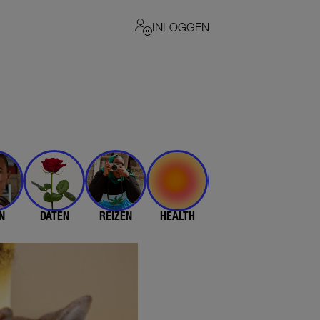
INLOGGEN
N
DATEN
REIZEN
HEALTH
$$$
💄 & 👗