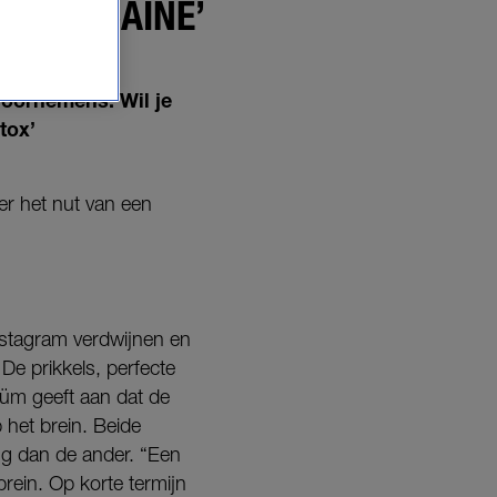
ALS COCAÏNE’
voornemens. Wil je
tox’
.
er het nut van een
stagram verdwijnen en
.
De prikkels, perfecte
üm geeft aan dat de
p het brein. Beide
ing dan de ander. “Een
brein. Op korte termijn