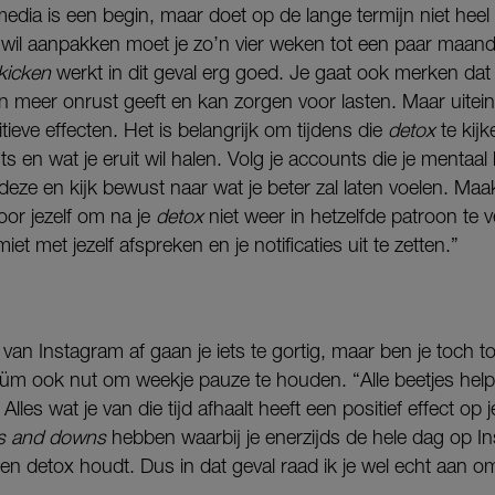
edia is een begin, maar doet op de lange termijn niet heel v
il aanpakken moet je zo’n vier weken tot een paar maand
fkicken
werkt in dit geval erg goed. Je gaat ook merken dat 
n meer onrust geeft en kan zorgen voor lasten. Maar uiteind
itieve effecten. Het is belangrijk om tijdens die
detox
te kijk
s en wat je eruit wil halen. Volg je accounts die je mentaal
ze en kijk bewust naar wat je beter zal laten voelen. Ma
oor jezelf om na je
detox
niet weer in hetzelfde patroon te v
miet met jezelf afspreken en je notificaties uit te zetten.”
an Instagram af gaan je iets te gortig, maar ben je toch 
üm ook nut om weekje pauze te houden. “Alle beetjes helpe
Alles wat je van die tijd afhaalt heeft een positief effect op je.
s and downs
hebben waarbij je enerzijds de hele dag op In
een detox houdt. Dus in dat geval raad ik je wel echt aan 