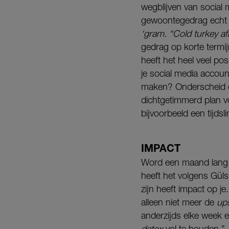
wegblijven van social m
gewoontegedrag echt w
‘gram. “Cold turkey a
gedrag op korte termij
heeft het heel veel pos
je social media account
maken? Onderscheid de
dichtgetimmerd plan v
bijvoorbeeld een tijdsli
IMPACT
Word een maand lang v
heeft het volgens Güls
zijn heeft impact op je. 
alleen niet meer de
up
anderzijds elke week 
detox
vol te houden.”