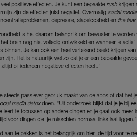
l veel positieve effecten. Je kunt een bepaalde
rush
krijgen a
ermijn zijn de effecten juist negatief. Overmatig
social media
concentratieproblemen, depressie, slapeloosheid en
the fear
ondheid is het daarom belangrijk om bewuster te worden v
 het brein nog niet volledig ontwikkeld en wanneer je actief
kels binnen. Je kan ook een heel vertekend beeld krijgen van 
n zijn. Het is natuurlijk wel zo dat je er een bepaalde gevo
altijd bij iedereen negatieve effecten heeft.”
e steeds passiever gebruik maakt van de apps of dat het je
ocial media detox
doen
.
“Uit onderzoek blijkt dat je je bij e
e leert te focussen op andere dingen en je gaat ook meer in
tijd voor dingen die je misschien normaal links laat liggen.”
 aan te pakken is het belangrijk om hier de tijd voor te