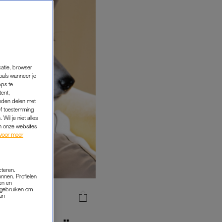
catie, browser
oals wanneer je
pps te
tent,
inden delen met
ef toestemming
Wil je niet alles
an onze websites
voor meer
cteren.
onnen. Profielen
en en
s gebruiken om
van
X: ‘KAN