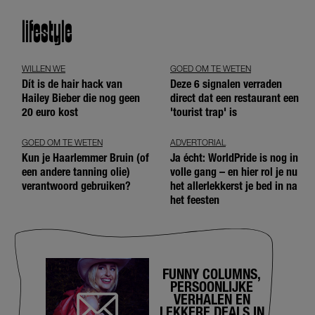
lifestyle
WILLEN WE
GOED OM TE WETEN
Dít is de hair hack van
Deze 6 signalen verraden
Hailey Bieber die nog geen
direct dat een restaurant een
20 euro kost
'tourist trap' is
GOED OM TE WETEN
ADVERTORIAL
Kun je Haarlemmer Bruin (of
Ja écht: WorldPride is nog in
een andere tanning olie)
volle gang – en hier rol je nu
verantwoord gebruiken?
het allerlekkerst je bed in na
het feesten
FUNNY COLUMNS,
PERSOONLIJKE
VERHALEN EN
LEKKERE DEALS IN