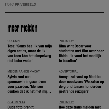
FOTO
PRIVEBEELD
meer meiden
COLUMN
INTERVIEW
Tess: 'Soms baal ik van mijn
Nina wint Oscar voor
eigen acties, maar de 'ik'
studenten met film over haar
van toen kón het simpelweg
libido: 'Ik vond het moeilijk
niet beter weten'
te beseffen'
MEIDEN AAN DE MACHT
ADVERTORIAL
Sylvia runt een
Amaya zat vast op Madeira
spermawinningscentrum
door noodweer: 'We zaten op
voor paarden: 'Mensen
de grond tussen honderden
denken dat ik het met mijn
gestrande reizigers'
blote handen doe'
ASJEMENOU
INTERVIEW
Oude foto brengt
Hoe deze trans meiden met