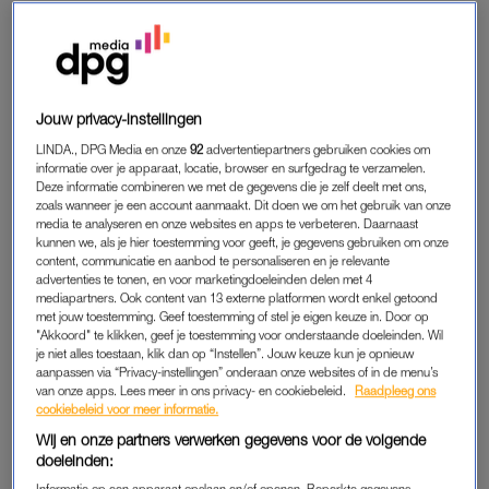
heb ik je al eerder verteld
. De Sahara is er niks bij. Ik heb een
theorie: hoe langer je geen seks hebt, hoe minder behoefte je
eraan hebt. In de eerste paar maanden van mijn seksloze
bestaan voelde ik constant de behoefte iemand de kleren van
het lijf te rukken (met
consent
, natuurlijk). Ik wilde iedereen die
Jouw privacy-instellingen
ik er aantrekkelijk uit vond zien bespringen. Het is dan ook
LINDA., DPG Media en onze
92
advertentiepartners gebruiken cookies om
zacht uitgedrukt dat ik het er toen moeilijk mee had. Maar nu,
informatie over je apparaat, locatie, browser en surfgedrag te verzamelen.
Deze informatie combineren we met de gegevens die je zelf deelt met ons,
18 maanden later (onthoud: dit is een
judgement free
zone),
zoals wanneer je een account aanmaakt. Dit doen we om het gebruik van onze
lijkt mijn behoefte drastisch te zijn verminderd.
media te analyseren en onze websites en apps te verbeteren. Daarnaast
kunnen we, als je hier toestemming voor geeft, je gegevens gebruiken om onze
content, communicatie en aanbod te personaliseren en je relevante
Omdat ik niet de hele tijd bezig ben met wie mijn
private parts
advertenties te tonen, en voor marketingdoeleinden delen met 4
zal kietelen, heb ik ruimte over om te obsederen over hoe eng
mediapartners. Ook content van 13 externe platformen wordt enkel getoond
met jouw toestemming. Geef toestemming of stel je eigen keuze in. Door op
ik het inmiddels vind om weer in de vijver van het seksen te
"Akkoord" te klikken, geef je toestemming voor onderstaande doeleinden. Wil
duiken. Mijn (gekozen) celibataire bestaan komt deels door
je niet alles toestaan, klik dan op “Instellen”. Jouw keuze kun je opnieuw
aanpassen via “Privacy-instellingen” onderaan onze websites of in de menu’s
onzekerheid over mijn lijf
. En angst dat mijn toekomstig
van onze apps. Lees meer in ons privacy- en cookiebeleid.
Raadpleeg ons
bedpartner het allesbehalve aantrekkelijk vindt. Naarmate de
cookiebeleid voor meer informatie.
tijd verstrijkt heb ik een nieuwe “angst” ontwikkeld: namelijk
Wij en onze partners verwerken gegevens voor de volgende
dat – wanneer het zover is – mijn seks
wack
is. Dat alles wat ik
doeleinden:
de afgelopen jaren op mijn seks-skills-lijst toevoegde uit
Informatie op een apparaat opslaan en/of openen. Beperkte gegevens