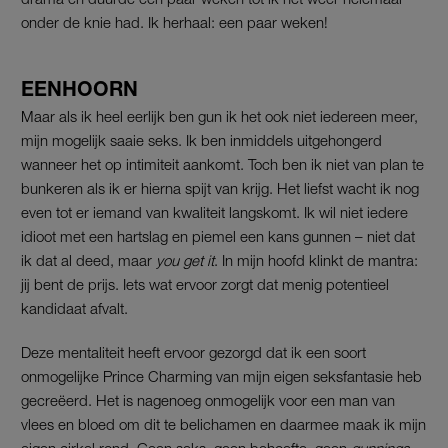
onder de knie had. Ik herhaal: een paar weken!
EENHOORN
Maar als ik heel eerlijk ben gun ik het ook niet iedereen meer,
mijn mogelijk saaie seks. Ik ben inmiddels uitgehongerd
wanneer het op intimiteit aankomt. Toch ben ik niet van plan te
bunkeren als ik er hierna spijt van krijg. Het liefst wacht ik nog
even tot er iemand van kwaliteit langskomt. Ik wil niet iedere
idioot met een hartslag en piemel een kans gunnen – niet dat
ik dat al deed, maar
you get it
. In mijn hoofd klinkt de mantra:
jij bent de prijs. Iets wat ervoor zorgt dat menig potentieel
kandidaat afvalt.
Deze mentaliteit heeft ervoor gezorgd dat ik een soort
onmogelijke Prince Charming van mijn eigen seksfantasie heb
gecreëerd. Het is nagenoeg onmogelijk voor een man van
vlees en bloed om dit te belichamen en daarmee maak ik mijn
eigen cirkel rond. Geen seks, geen behoefte, geen
gunnings,