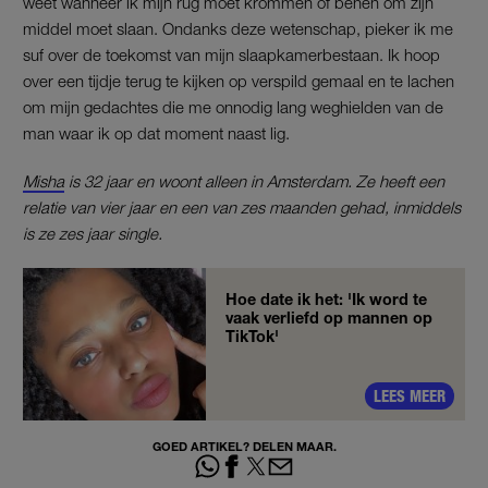
weet wanneer ik mijn rug moet krommen of benen om zijn
middel moet slaan. Ondanks deze wetenschap, pieker ik me
suf over de toekomst van mijn slaapkamerbestaan. Ik hoop
over een tijdje terug te kijken op verspild gemaal en te lachen
om mijn gedachtes die me onnodig lang weghielden van de
man waar ik op dat moment naast lig.
Misha
is 32 jaar en woont alleen in Amsterdam. Ze heeft een
relatie van vier jaar en een van zes maanden gehad, inmiddels
is ze zes jaar single.
Hoe date ik het: 'Ik word te
vaak verliefd op mannen op
TikTok'
LEES MEER
GOED ARTIKEL? DELEN MAAR.