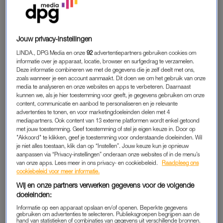
dagen geen seks heb gehad. Alleen slapen en de
‘gebruikelijke’ cardio-oefeningen in de slaapkamer overslaan,
heeft een hoop goed gedaan voor mijn mentale gezondheid.
Jouw privacy-instellingen
Voor mij is dit tot nu toe dus een positieve ervaring (geweest).
Toch wordt er op een onaangename manier op gereageerd.
LINDA., DPG Media en onze
92
advertentiepartners gebruiken cookies om
informatie over je apparaat, locatie, browser en surfgedrag te verzamelen.
En dan in het bijzonder door mensen die niets met mijn
Deze informatie combineren we met de gegevens die je zelf deelt met ons,
seksleven te maken hebben.
zoals wanneer je een account aanmaakt. Dit doen we om het gebruik van onze
media te analyseren en onze websites en apps te verbeteren. Daarnaast
kunnen we, als je hier toestemming voor geeft, je gegevens gebruiken om onze
Na een minuut vol ongeloof aangestaard te worden alsof ik
content, communicatie en aanbod te personaliseren en je relevante
een of ander mythisch wezen ben, is het tijd voor een
advertenties te tonen, en voor marketingdoeleinden delen met 4
mediapartners. Ook content van 13 externe platformen wordt enkel getoond
vragenrondje. Klassiekers als “Waarom niet?” en “Hoe dan?”
met jouw toestemming. Geef toestemming of stel je eigen keuze in. Door op
passeren de revue. Er is ook ruimte voor creativiteit. Zo wordt
"Akkoord" te klikken, geef je toestemming voor onderstaande doeleinden. Wil
je niet alles toestaan, klik dan op “Instellen”. Jouw keuze kun je opnieuw
er gevraagd of het komt omdat ik niemand leuk vind, waar het
aanpassen via “Privacy-instellingen” onderaan onze websites of in de menu’s
precies aan ligt of dat er iets is gebeurd waardoor ik me
van onze apps. Lees meer in ons privacy- en cookiebeleid.
Raadpleeg ons
hiervan weerhoudt.
cookiebeleid voor meer informatie.
Wij en onze partners verwerken gegevens voor de volgende
Nee, er is niets gebeurd. Nee, ik vind niemand leuk. Nee, ik
doeleinden:
doe het niet stiekem waarna ik vervolgens iets anders aan de
Informatie op een apparaat opslaan en/of openen. Beperkte gegevens
gebruiken om advertenties te selecteren. Publieksgroepen begrijpen aan de
wereld verkondig. Ik heb er gewoon even geen behoefte aan.
hand van statistieken of combinaties van gegevens uit verschillende bronnen.