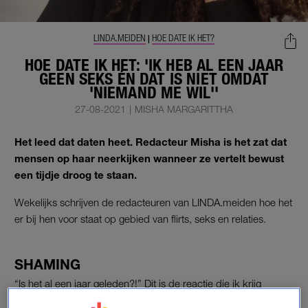
LINDA.MEIDEN
HOE DATE IK HET?
|
HOE DATE IK HET: 'IK HEB AL EEN JAAR
GEEN SEKS ÉN DAT IS NIET OMDAT
'NIEMAND ME WIL''
27-08-2021
|
MISHA MARGARITTHA
Het leed dat daten heet. Redacteur Misha is het zat dat
mensen op haar neerkijken wanneer ze vertelt bewust
een tijdje droog te staan.
Wekelijks schrijven de redacteuren van LINDA.meiden hoe het
er bij hen voor staat op gebied van flirts, seks en relaties.
SHAMING
“Is het al een jaar geleden?!” Dit is de reactie die ik krijg
wanneer vriend(in)en te horen krijgen dat ik al meer dan 365