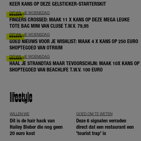
KEER KANS OP DEZE GELSTICKER-STARTERSKIT
DIT-WIL-JE WOENSDAG
FINGERS CROSSED: MAAK 11 X KANS OP DEZE MEGA LEUKE
TOTE BAG MINI VAN CLUSE T.W.V. 79,95
DIT-WIL-JE WOENSDAG
GOED NIEUWS VOOR JE WISHLIST: MAAK 4 X KANS OP 250 EURO
SHOPTEGOED VAN OTRIUM
DIT-WIL-JE WOENSDAG
HAAL JE STRANDTAS MAAR TEVOORSCHIJN: MAAK 10X KANS OP
SHOPTEGOED VAN BEACHLIFE T.W.V. 100 EURO
lifestyle
WILLEN WE
GOED OM TE WETEN
Dít is de hair hack van
Deze 6 signalen verraden
Hailey Bieber die nog geen
direct dat een restaurant een
20 euro kost
'tourist trap' is