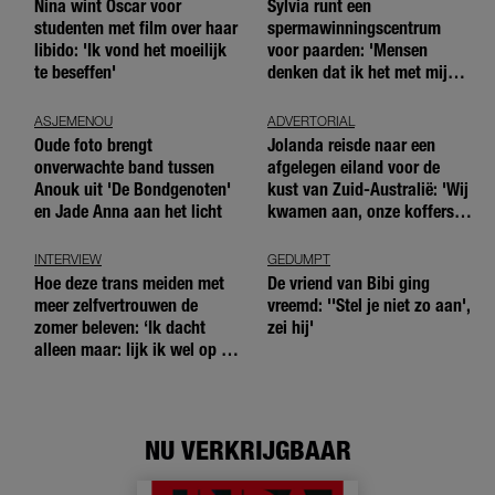
Nina wint Oscar voor
Sylvia runt een
studenten met film over haar
spermawinningscentrum
libido: 'Ik vond het moeilijk
voor paarden: 'Mensen
te beseffen'
denken dat ik het met mijn
blote handen doe'
ASJEMENOU
ADVERTORIAL
Oude foto brengt
Jolanda reisde naar een
onverwachte band tussen
afgelegen eiland voor de
Anouk uit 'De Bondgenoten'
kust van Zuid-Australië: 'Wij
en Jade Anna aan het licht
kwamen aan, onze koffers
niet'
INTERVIEW
GEDUMPT
Hoe deze trans meiden met
De vriend van Bibi ging
meer zelfvertrouwen de
vreemd: ''Stel je niet zo aan',
zomer beleven: ‘Ik dacht
zei hij'
alleen maar: lijk ik wel op de
andere meiden?’
NU VERKRIJGBAAR