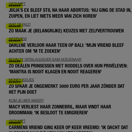
GEDUMPT
JULIA’S EX BLEEF STIL NA HAAR ABORTUS: ‘HIJ GING DE STAD IN,
ZUIPEN, EN LIET NIETS MEER VAN ZICH HOREN’
WAT DE FAQ?
ZO MAAK JE (BELANGRIJKE) KEUZES MET ZELFVERTROUWEN
INTERVIEW
DARLENE VERLOOR HAAR TEEN OP BALI: 'MIJN VRIEND BLEEF
ACHTER OM 'M TE ZOEKEN'
ROYALTY VERSLAGGEVER SAM HOEVENAAR
ZO DEALEN PRINSESSEN MET RODDELS OVER HUN PRIVÉLEVEN:
'MANTRA IS NOOIT KLAGEN EN NOOIT REAGEREN'
MONEY ISSUES
ZO SPAAR JE ONGEMERKT 3000 EURO PER JAAR ZÓNDER DAT
HET PIJN DOET
KOM JE HIER VAKER?
MACY VERLIEST HAAR ZONNEBRIL, MAAR VINDT HAAR
DROOMMAN: 'IK BESLOOT TE EMIGREREN'
GEDUMPT
CARMENS VRIEND GING KEER OP KEER VREEMD: 'IK DACHT DAT