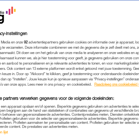
cy-instellingen
 Media en onze
92
advertentiepartners gebruiken cookies om informatie over je apparaat, lo
g te verzamelen. Deze informatie combineren we met de gegevens die je zelf deelt met ons, z
aanmaakt. Dit doen we om het gebruik van onze media te analyseren en onze websites en a
Daarnaast kunnen we, als je hier toestemming voor geeft, je gegevens gebruiken om onze con
 en aanbod te personaliseren en je relevante advertenties te tonen, en voor marketingdoele
ers. Ook content van 13 externe platformen wordt enkel getoond met jouw toestemming. Ge
gen keuze in. Door op "Akkoord" te klikken, geef je toestemming voor onderstaande doeleinden. 
k dan op “Instellen”. Jouw keuze kun je opnieuw aanpassen via “Privacy-instellingen” ondera
u’s van onze apps. Lees meer in ons privacy- en cookiebeleid.
Raadpleeg ons cookiebeleid 
e partners verwerken gegevens voor de volgende doeleinden:
p een apparaat opslaan en/of openen. Beperkte gegevens gebruiken om advertenties te sele
pen begrijpen aan de hand van statistieken of combinaties van gegevens uit verschillende br
 behoeve van gepersonaliseerde advertenties. Contentprestaties meten. Diensten ontwikkel
Profielen gebruiken voor de selectie van gepersonaliseerde advertenties. Beperkte gegeven
lecteren. Profielen aanmaken ter personalisatie van content. Profielen gebruiken ter selectie 
eerde content. De prestaties van advertenties meten.
BEAUTY & MODE
HITTEPLAN
|
 lijst