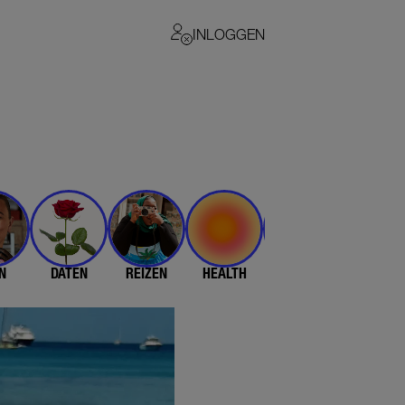
INLOGGEN
N
DATEN
REIZEN
HEALTH
$$$
💄 & 👗