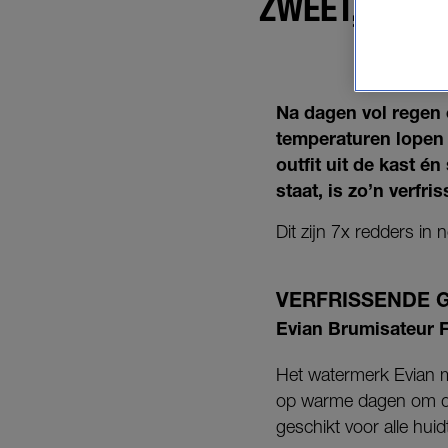
ZWEET, PLAK
7 VER
Na dagen vol regen e
temperaturen lopen 
outfit uit de kast é
staat, is zo’n verfr
Dit zijn 7x redders in 
VERFRISSENDE 
Evian Brumisateur F
Het watermerk Evian m
op warme dagen om de 
geschikt voor alle huid