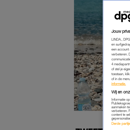
Jouw priva
LINDA., DPG
en surfgedra
een account 
verbeteren. 
communicatie
4 mediapartn
of stel je ei
toestaan, kli
of in de men
informatie.
Wij en onz
Informatie o
Publieksgroe
aanmaken ten
verbeteren. 
content te se
gepersonalis
Derde partijen