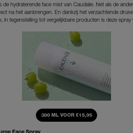
s de hydraterende face mist van Caudalie. Net als de ande
irect na het aanbrengen. En dankzij het verzachtende druive
, in tegenstelling tot vergelijkbare producten is deze spra
300 ML VOOR €15,95
Surge Face Spray