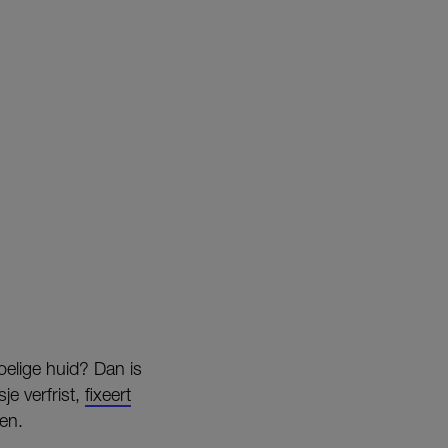
oelige huid? Dan is
e verfrist,
fixeert
ren.