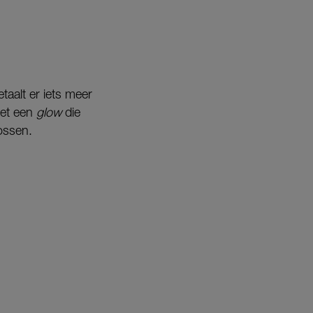
etaalt er iets meer
met een
glow
die
ossen.