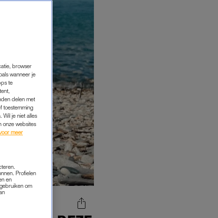
catie, browser
oals wanneer je
pps te
tent,
inden delen met
ef toestemming
Wil je niet alles
an onze websites
voor meer
cteren.
onnen. Profielen
en en
s gebruiken om
van