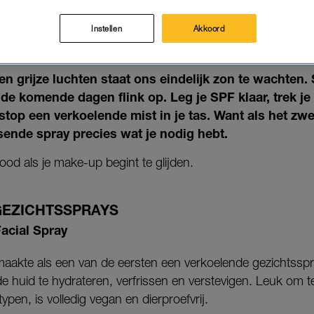
KERIGE HUID ÉN MAKE-UP DIE 
FRISSENDE SPRAYS ZIJN LIFE
Instellen
Akkoord
11-06-2026
|
MISHA MARGARITTHA
n grijze luchten staat ons eindelijk zon te wachten. 
de komende dagen flink op. Leg je SPF klaar, trek je
n stop een verkoelende mist in je tas. Want als het zw
issende spray precies wat je nodig hebt.
nood als je make-up begint te glijden.
GEZICHTSSPRAYS
acial Spray
aakte als een van de eersten een verkoelende gezichtsspr
huid te hydrateren, verfrissen en verstevigen. Leuk om te
typen, is volledig vegan en dierproefvrij.