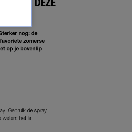
GLIJDT? DEZE
SAVERS
Sterker nog: de
 favoriete zomerse
eet op je bovenlip
ay. Gebruik de spray
 weten: het is