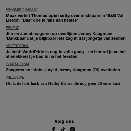
FRAGMENT GEMIST
Mexx vertelt Thomas openhartig over miskraam in 'B&B Vol
Liefde': 'Daar doe je niks aan helaas'
BEKEND
Jim en Jamai reageren op overlijden Jerney Kaagman:
'Dankbaar dat je blijkbaar iets zag in dat jongetje van zestien'
ADVERTORIAL
Ja écht: WorldPride is nog in volle gang – en hier rol je nu het
allerlekkerst je bed in na het feesten
IN MEMORIAM
Zangeres en 'Idols'-jurylid Jerney Kaagman (79) overleden
WILLEN WE
Dít is de hair hack van Hailey Bieber die nog geen 20 euro kost
Volg ons