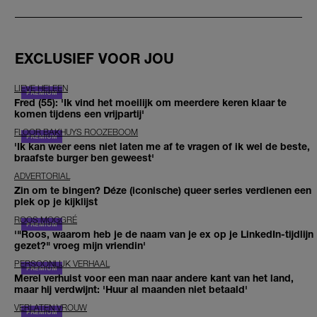
EXCLUSIEF VOOR JOU
LIEVE HELEEN
Fred (55): 'Ik vind het moeilijk om meerdere keren klaar te
komen tijdens een vrijpartij'
FLOOR BAKHUYS ROOZEBOOM
'Ik kan weer eens niet laten me af te vragen of ik wel de beste,
braafste burger ben geweest'
ADVERTORIAL
Zin om te bingen? Déze (iconische) queer series verdienen een
plek op je kijklijst
ROOS MOGGRÉ
'"Roos, waarom heb je de naam van je ex op je LinkedIn-tijdlijn
gezet?" vroeg mijn vriendin'
PERSOONLIJK VERHAAL
Merel verhuist voor een man naar andere kant van het land,
maar hij verdwijnt: 'Huur al maanden niet betaald'
VERLATEN VROUW