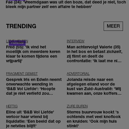
Fae (24): 'Vreemdgaan was uit den boze, dat deed je niet, toch
bleek mijn partner zelf een affaire te hebben'
TRENDING
MEER
LIEVE HELEEN
INTERVIEW
Fred (55): 'Ik vind het
Man achtervolgt Valerie (35)
moeilijk om meerdere keren
in het bos en betast zichzelf,
klaar te komen tijdens een
zij filmt en deelt de
vrijpartij'
confrontatie: 'Ik laat me niet
tegenhouden'
FRAGMENT GEMIST
ADVERTORIAL
Gesprek Iris en Edwin neemt
Jolanda reisde naar een
onverwachte wending in
afgelegen eiland voor de
'B&B Vol Liefde': 'Hoopte
kust van Zuid-Australië: 'Wij
dat je niet verliefd zou
kwamen aan, onze koffers
worden'
niet'
HEFTIG
ZURE BUREN
Eline uit 'B&B Vol Liefde'
Sterres buurvrouw kookt 's
verloor haar vriend bij
ochtends met veel knoflook
liquidatie: 'Een beeld dat op
en kruiden: 'Ook mijn huis
je netvlies blijft'
stinkt'