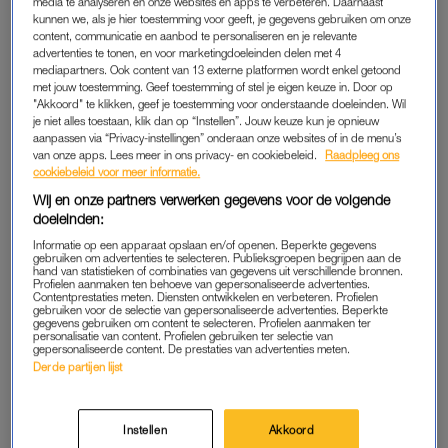
media te analyseren en onze websites en apps te verbeteren. Daarnaast
kunnen we, als je hier toestemming voor geeft, je gegevens gebruiken om onze
Baldoni diende op zijn beurt een tegenaanklacht in voor
content, communicatie en aanbod te personaliseren en je relevante
advertenties te tonen, en voor marketingdoeleinden delen met 4
smaad. De zaak eindigde eerder dit jaar in een schikking.
mediapartners. Ook content van 13 externe platformen wordt enkel getoond
met jouw toestemming. Geef toestemming of stel je eigen keuze in. Door op
"Akkoord" te klikken, geef je toestemming voor onderstaande doeleinden. Wil
'It Ends With Us'-ster Justin
je niet alles toestaan, klik dan op “Instellen”. Jouw keuze kun je opnieuw
Baldoni heeft seksueel trauma:
aanpassen via “Privacy-instellingen” onderaan onze websites of in de menu’s
'Ex overschreed grenzen'
van onze apps. Lees meer in ons privacy- en cookiebeleid.
Raadpleeg ons
cookiebeleid voor meer informatie.
Wij en onze partners verwerken gegevens voor de volgende
LEES OOK
doeleinden:
Informatie op een apparaat opslaan en/of openen. Beperkte gegevens
gebruiken om advertenties te selecteren. Publieksgroepen begrijpen aan de
In zijn video zegt Baldoni dat hij eerder van zich wilde laten
hand van statistieken of combinaties van gegevens uit verschillende bronnen.
Profielen aanmaken ten behoeve van gepersonaliseerde advertenties.
horen, maar het niet als het goede moment voelde. Zijn vrouw
Contentprestaties meten. Diensten ontwikkelen en verbeteren. Profielen
gebruiken voor de selectie van gepersonaliseerde advertenties. Beperkte
Emily spreekt onder meer over het “onrecht en de pijn” die zij
gegevens gebruiken om content te selecteren. Profielen aanmaken ter
personalisatie van content. Profielen gebruiken ter selectie van
in de afgelopen jaren hebben gevoeld.
gepersonaliseerde content. De prestaties van advertenties meten.
Derde partijen lijst
Instellen
Akkoord