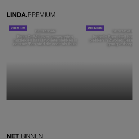
LINDA.
PREMIUM
DE STAD VAN
DE STAD VAN
Elske DeWall over Leeuwarden,
Isabelle Boer deelt haar f
muziek en haar favoriete plekken in
plekken in Zwolle: 'Deze pl
de stad: 'Een stad die voelt als thuis'
graag verborgen'
NET
BINNEN