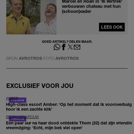
Marcel en Roan in 'Ik Vertrek'
verbouwen chateau met hun
(schoon)vader
LEES OOK
GOED ARTIKEL? DELEN MAAR.
BRON
AVROTROS
FOTO
AVROTROS
EXCLUSIEF VOOR JOU
AMBER
High-class escort Amber: ‘Op het moment dat ik vooroverbuig
hoor ik een zachte klik’
BEDROGEN VROUW
Een paar uur na haar dood ontdekte Thom (32) dat zijn vriendin
vreemdging: 'Echt, mijn bek viel open'