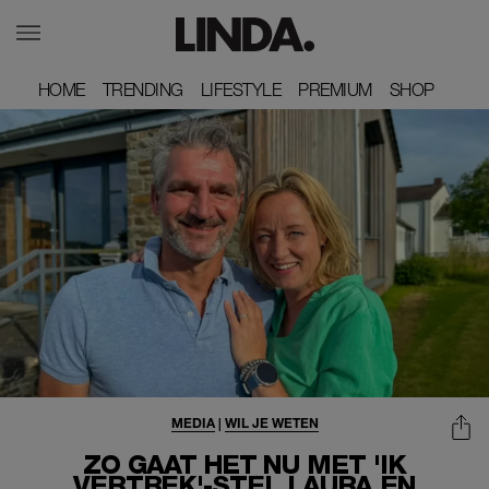
HOME
HOME
TRENDING
TRENDING
LIFESTYLE
LIFESTYLE
PREMIUM
PREMIUM
SHOP
SHOP
MEDIA
|
WIL JE WETEN
ZO GAAT HET NU MET 'IK
VERTREK'-STEL LAURA EN