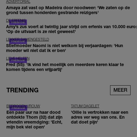
ADVERTORIAL
Amaya zat vast op Madeira door noodweer: 'We zaten op de
grond tussen honderden gestrande reizigers'
DE ERFENIS
Amy’s zus voert al twintig jaar strijd om erfenis van 10.000 euro:
'Op de uitvaart is ze niet geweest'
LEKKER SAMENGESTELD
Stiefmoeder Naomi is niet welkom bij verjaardagen: 'Hun
moeder wil niet dat ik er ben'
LIEVE HELEEN
Fred (55): 'Ik vind het moeilijk om meerdere keren klaar te
komen tijdens een vrijpartij'
TRENDING
MEER
BEDROGEN VROUW
TATUM DAGELET
Een paar uur na haar dood
'Ollie is vertrokken naar een
ontdekte Thom (32) dat zijn
adres ver weg van ons. En
vriendin vreemdging: 'Echt,
dat doet pijn’
mijn bek viel open'