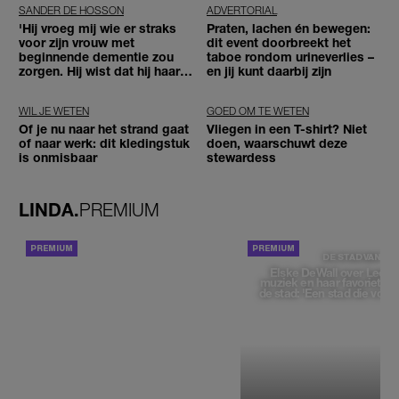
SANDER DE HOSSON
ADVERTORIAL
'Hij vroeg mij wie er straks
Praten, lachen én bewegen:
voor zijn vrouw met
dit event doorbreekt het
beginnende dementie zou
taboe rondom urineverlies –
zorgen. Hij wist dat hij haar
en jij kunt daarbij zijn
zou moeten loslaten'
WIL JE WETEN
GOED OM TE WETEN
Of je nu naar het strand gaat
Vliegen in een T-shirt? Niet
of naar werk: dit kledingstuk
doen, waarschuwt deze
is onmisbaar
stewardess
LINDA.
PREMIUM
ACHTERGROND
DE STAD VAN
Elske DeWall over Leeu
muziek en haar favoriete p
de stad: 'Een stad die voelt 