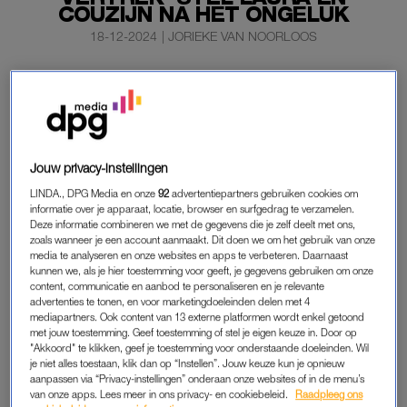
COUZIJN NA HET ONGELUK
18-12-2024
|
JORIEKE VAN NOORLOOS
Laura en Couzijn vertrokken afgelopen dinsdag in
Ik
Vertrek
naar Duitsland om een oud schoolgebouw om te
toveren tot een trainingscentrum. Dat ging echter niet
van een leien dakje.
Jouw privacy-instellingen
Tot overmaat van ramp kreeg Couzijn ook een ongeluk. Hoe
LINDA., DPG Media en onze
92
advertentiepartners gebruiken cookies om
gaat nu, maanden later, met het stel?
informatie over je apparaat, locatie, browser en surfgedrag te verzamelen.
Deze informatie combineren we met de gegevens die je zelf deelt met ons,
zoals wanneer je een account aanmaakt. Dit doen we om het gebruik van onze
media te analyseren en onze websites en apps te verbeteren. Daarnaast
COUZIJN
kunnen we, als je hier toestemming voor geeft, je gegevens gebruiken om onze
Om maar meteen met de deur in huis te vallen: nee, de
content, communicatie en aanbod te personaliseren en je relevante
advertenties te tonen, en voor marketingdoeleinden delen met 4
verbouwing van het schoolgebouw is nog steeds niet gestart.
mediapartners. Ook content van 13 externe platformen wordt enkel getoond
Dat gebeurt pas volgend jaar, zo melden Couzijn en Laura op
met jouw toestemming. Geef toestemming of stel je eigen keuze in. Door op
"Akkoord" te klikken, geef je toestemming voor onderstaande doeleinden. Wil
de website van AVROTROS. ‘We hebben een plaatje in ons
je niet alles toestaan, klik dan op “Instellen”. Jouw keuze kun je opnieuw
hoofd en daar gaan we met deze bedrijven en ook met
aanpassen via “Privacy-instellingen” onderaan onze websites of in de menu’s
vrienden en familie aan werken.’
van onze apps. Lees meer in ons privacy- en cookiebeleid.
Raadpleeg ons