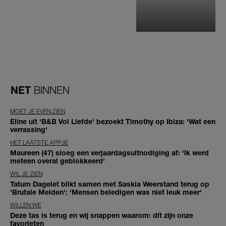
NET
BINNEN
MOET JE EVEN ZIEN
Eline uit 'B&B Vol Liefde' bezoekt Timothy op Ibiza: 'Wat een
verrassing'
HET LAATSTE APPJE
Maureen (47) sloeg een verjaardagsuitnodiging af: 'Ik werd
meteen overal geblokkeerd'
WIL JE ZIEN
Tatum Dagelet blikt samen met Saskia Weerstand terug op
'Brutale Meiden': 'Mensen beledigen was niet leuk meer'
WILLEN WE
Deze tas is terug en wij snappen waarom: dít zijn onze
favorieten