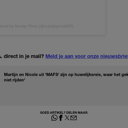
ared by Martijn Prins (@martijnprins040)
 direct in je mail?
Meld je aan voor onze nieuwsbrie
Martijn en Nicole uit 'MAFS' zijn op huwelijksreis, waar het gek
niet rijden'
GOED ARTIKEL? DELEN MAAR.