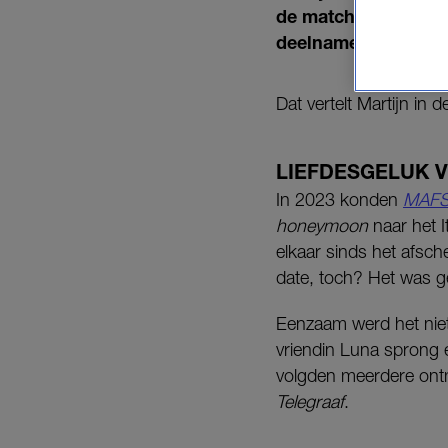
de match met Nicole
deelname de ‘perfec
Dat vertelt Martijn in
LIEFDESGELUK V
In 2023 konden
MAF
honeymoon
naar het I
elkaar sinds het afsch
date, toch? Het was g
Eenzaam werd het niet
vriendin Luna sprong 
volgden meerdere ontm
Telegraaf
.