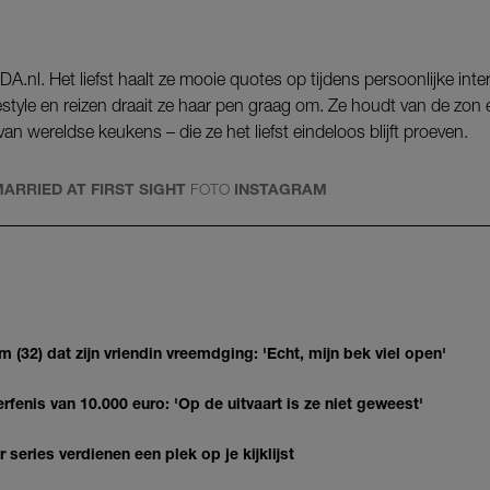
NDA.nl. Het liefst haalt ze mooie quotes op tijdens persoonlijke int
festyle en reizen draait ze haar pen graag om. Ze houdt van de zon
an wereldse keukens – die ze het liefst eindeloos blijft proeven.
ARRIED AT FIRST SIGHT
FOTO
INSTAGRAM
(32) dat zijn vriendin vreemdging: 'Echt, mijn bek viel open'
erfenis van 10.000 euro: 'Op de uitvaart is ze niet geweest'
series verdienen een plek op je kijklijst