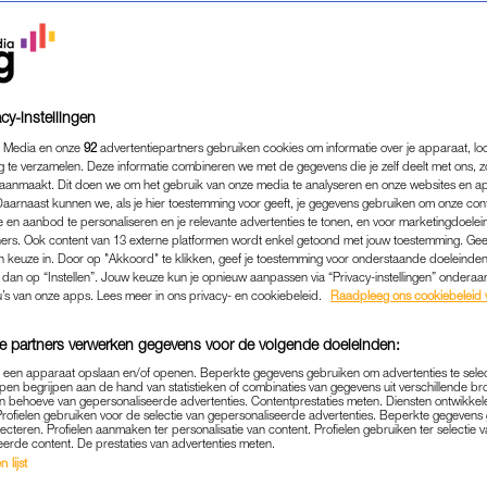
cy-instellingen
 Media en onze
92
advertentiepartners gebruiken cookies om informatie over je apparaat, lo
g te verzamelen. Deze informatie combineren we met de gegevens die je zelf deelt met ons, z
aanmaakt. Dit doen we om het gebruik van onze media te analyseren en onze websites en a
Daarnaast kunnen we, als je hier toestemming voor geeft, je gegevens gebruiken om onze con
 en aanbod te personaliseren en je relevante advertenties te tonen, en voor marketingdoele
ers. Ook content van 13 externe platformen wordt enkel getoond met jouw toestemming. Ge
gen keuze in. Door op "Akkoord" te klikken, geef je toestemming voor onderstaande doeleinden. 
k dan op “Instellen”. Jouw keuze kun je opnieuw aanpassen via “Privacy-instellingen” ondera
MEDIA
|
OH, JA JOH?
u’s van onze apps. Lees meer in ons privacy- en cookiebeleid.
Raadpleeg ons cookiebeleid 
TIJN PRINS UIT 'MAFS' H
e partners verwerken gegevens voor de volgende doeleinden:
NNEN MET 27 JAAR JONG
p een apparaat opslaan en/of openen. Beperkte gegevens gebruiken om advertenties te sele
'ALLES KLOPT'
pen begrijpen aan de hand van statistieken of combinaties van gegevens uit verschillende br
 behoeve van gepersonaliseerde advertenties. Contentprestaties meten. Diensten ontwikkel
Profielen gebruiken voor de selectie van gepersonaliseerde advertenties. Beperkte gegeven
20-05-2026
|
LOTTE VAN ZIJL
lecteren. Profielen aanmaken ter personalisatie van content. Profielen gebruiken ter selectie 
eerde content. De prestaties van advertenties meten.
 lijst
deed in 2023 mee aan het programma
Married at First 