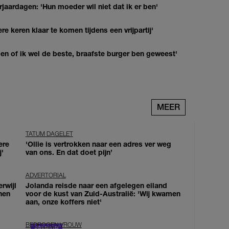
jaardagen: 'Hun moeder wil niet dat ik er ben'
re keren klaar te komen tijdens een vrijpartij'
agen of ik wel de beste, braafste burger ben geweest'
MEER
TATUM DAGELET
ere
'Ollie is vertrokken naar een adres ver weg
j'
van ons. En dat doet pijn’
ADVERTORIAL
erwijl
Jolanda reisde naar een afgelegen eiland
nen
voor de kust van Zuid-Australië: 'Wij kwamen
aan, onze koffers niet'
BEDROGEN VROUW