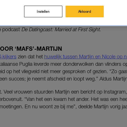
 (48)
allesbehalve een schot in de roos te zijn. Tóch hi
te match’ over.
Instellen
Akkoord
 de podcast
De Datingcast: Married at First Sight
.
OOR ‘MAFS’-MARTIJN
S
-kijkers
zien dat het
huwelijk tussen Martijn en Nicole op nie
taliaanse Puglia leverde meer donderwolken dan vlinders 
eid op het vliegveld niet meer gesproken of gezien. “Zo ga
een succes; je neemt afscheid en loopt weg.” Aldus Martij
. Veel vrouwen stuurden Martijn een bericht op Instagram,
erbovenuit. “Van het een kwam het ander. Het was een hee
oetingen. En nu woont ze bij me”, deelde Martijn vorig j