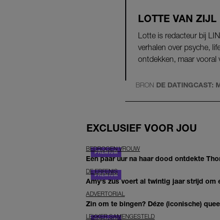
LOTTE VAN ZIJL
Lotte is redacteur bij LI
verhalen over psyche, li
ontdekken, maar vooral v
BRON
DE DATINGCAST: M
EXCLUSIEF VOOR JOU
BEDROGEN VROUW
Een paar uur na haar dood ontdekte Thom 
DE ERFENIS
Amy’s zus voert al twintig jaar strijd om 
ADVERTORIAL
Zin om te bingen? Déze (iconische) queer 
LEKKER SAMENGESTELD