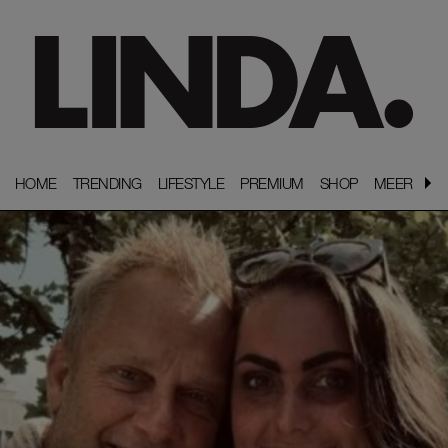
HOME
HOME
TRENDING
TRENDING
LIFESTYLE
LIFESTYLE
PREMIUM
PREMIUM
SHOP
SHOP
MEER
MEER