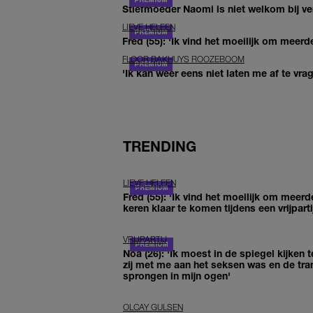
Stiefmoeder Naomi is niet welkom bij ver
LIEVE HELEEN
Fred (55): 'Ik vind het moeilijk om meerde
FLOOR BAKHUYS ROOZEBOOM
'Ik kan weer eens niet laten me af te vr
TRENDING
LIEVE HELEEN
Fred (55): 'Ik vind het moeilijk om meerd
keren klaar te komen tijdens een vrijparti
VRIJPARTIJ
Noa (26): 'Ik moest in de spiegel kijken t
zij met me aan het seksen was en de tra
sprongen in mijn ogen'
OLCAY GULSEN