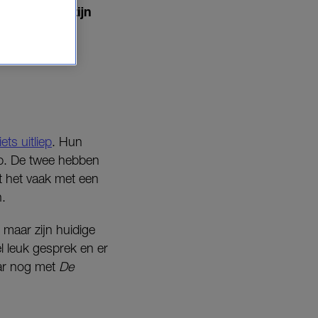
eld hij aan zijn
ts uitliep
. Hun
op. De twee hebben
at het vaak met een
n.
 maar zijn huidige
l leuk gesprek en er
aar nog met
De