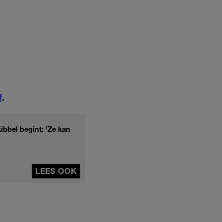
f
.
ibbel begint: 'Ze kan
LEES OOK