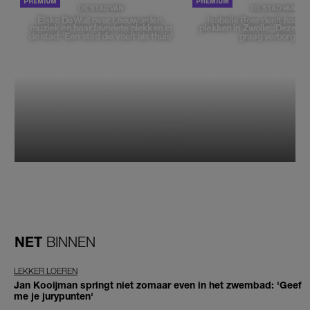
DE STAD VAN
DE STAD VAN
Elske DeWall over Leeuwarden,
Isabelle Boer deelt haar f
muziek en haar favoriete plekken in
plekken in Zwolle: 'Deze pl
de stad: 'Een stad die voelt als thuis'
graag verborgen'
NET
BINNEN
LEKKER LOEREN
Jan Kooijman springt niet zomaar even in het zwembad: 'Geef
me je jurypunten'