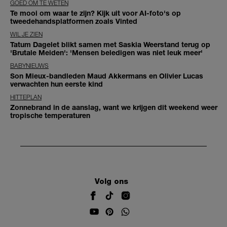
GOED OM TE WETEN
Te mooi om waar te zijn? Kijk uit voor AI-foto's op
tweedehandsplatformen zoals Vinted
WIL JE ZIEN
Tatum Dagelet blikt samen met Saskia Weerstand terug op
'Brutale Meiden': 'Mensen beledigen was niet leuk meer'
BABYNIEUWS
Son Mieux-bandleden Maud Akkermans en Olivier Lucas
verwachten hun eerste kind
HITTEPLAN
Zonnebrand in de aanslag, want we krijgen dit weekend weer
tropische temperaturen
Volg ons