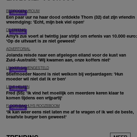
BEDROGEN VROUW
Een paar uur na haar dood ontdekte Thom (32) dat zijn vriendin
vreemdging: 'Echt, mijn bek viel open'
DE ERFENIS
Amy’s zus voert al twintig jaar strijd om erfenis van 10.000 euro:
'Op de uitvaart is ze niet geweest'
ADVERTORIAL
Jolanda reisde naar een afgelegen eiland voor de kust van
Zuid-Australië: 'Wij kwamen aan, onze koffers niet'
LEKKER SAMENGESTELD
Stiefmoeder Naomi is niet welkom bij verjaardagen: 'Hun
moeder wil niet dat ik er ben'
LIEVE HELEEN
Fred (55): 'Ik vind het moeilijk om meerdere keren klaar te
komen tijdens een vrijpartij'
FLOOR BAKHUYS ROOZEBOOM
'Ik kan weer eens niet laten me af te vragen of ik wel de beste,
braafste burger ben geweest'