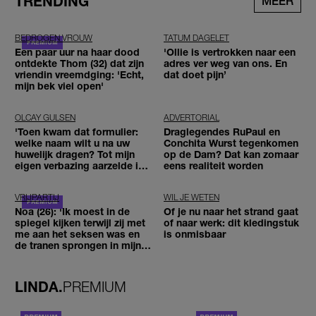
TRENDING
MEER
BEDROGEN VROUW
TATUM DAGELET
Een paar uur na haar dood
'Ollie is vertrokken naar een
ontdekte Thom (32) dat zijn
adres ver weg van ons. En
vriendin vreemdging: 'Echt,
dat doet pijn’
mijn bek viel open'
OLCAY GULSEN
ADVERTORIAL
'Toen kwam dat formulier:
Draglegendes RuPaul en
welke naam wilt u na uw
Conchita Wurst tegenkomen
huwelijk dragen? Tot mijn
op de Dam? Dat kan zomaar
eigen verbazing aarzelde ik
eens realiteit worden
geen moment'
VRIJPARTIJ
WIL JE WETEN
Noa (26): 'Ik moest in de
Of je nu naar het strand gaat
spiegel kijken terwijl zij met
of naar werk: dit kledingstuk
me aan het seksen was en
is onmisbaar
de tranen sprongen in mijn
ogen'
LINDA.
PREMIUM