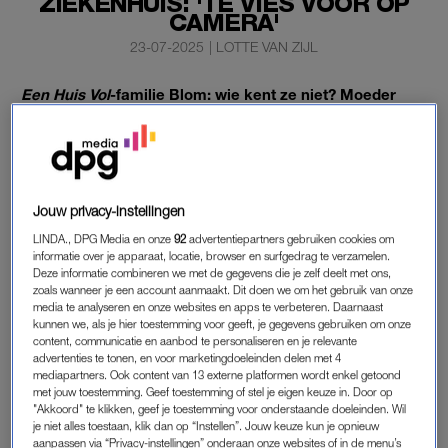
ZIEKENHUIS: 'TE VIES VOOR OP
CAMERA'
23-07-2025
|
LOTTE VAN ZIJL
Een Huis Vol
-familie Blom: wie kent ze niet? Moeder
Gerdine, vader Maarten en de kinderen keren op 4
augustus terug op de buis. In de tussentijd kunnen
trouwe fans hun vlogs volgen op YouTube. Daar deelden
ze dinsdag sneu nieuws over jongste zoon Juda.
Jouw privacy-instellingen
LINDA., DPG Media en onze
92
advertentiepartners gebruiken cookies om
Hij moest naar het ziekenhuis.
informatie over je apparaat, locatie, browser en surfgedrag te verzamelen.
Deze informatie combineren we met de gegevens die je zelf deelt met ons,
zoals wanneer je een account aanmaakt. Dit doen we om het gebruik van onze
media te analyseren en onze websites en apps te verbeteren. Daarnaast
‘EEN HUIS VOL’-FAMILIE BLOM
kunnen we, als je hier toestemming voor geeft, je gegevens gebruiken om onze
content, communicatie en aanbod te personaliseren en je relevante
Gerdine bezoekt samen met
Juda
het ziekenhuis. De jongen
advertenties te tonen, en voor marketingdoeleinden delen met 4
‘stonk al drie weken uit zijn neus’. Daar moest dus iets aan
mediapartners. Ook content van 13 externe platformen wordt enkel getoond
gedaan worden. “Er zit waarschijnlijk een kraal of rozijn in z’n
met jouw toestemming. Geef toestemming of stel je eigen keuze in. Door op
"Akkoord" te klikken, geef je toestemming voor onderstaande doeleinden. Wil
neus”, aldus Gerdine. “Er zit iets en het is een beetje viezig,
je niet alles toestaan, klik dan op “Instellen”. Jouw keuze kun je opnieuw
dus we hebben nu een verwijzing naar de KNO-arts.” Zij en
aanpassen via “Privacy-instellingen” onderaan onze websites of in de menu’s