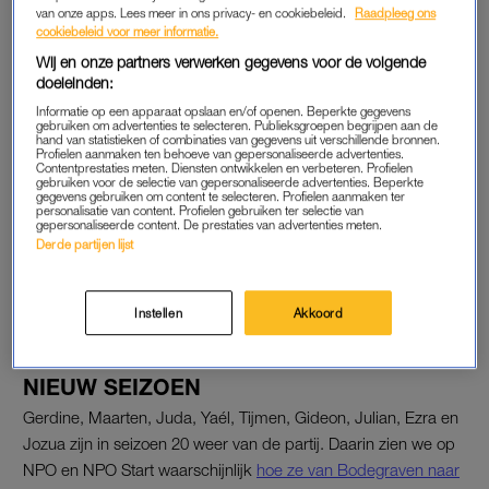
van onze apps. Lees meer in ons privacy- en cookiebeleid.
Raadpleeg ons
Juda zijn in de vlog te zien in het ziekenhuis.
cookiebeleid voor meer informatie.
Wij en onze partners verwerken gegevens voor de volgende
Daar wordt de arme jongen verlost uit zijn lijden. De oorzaak?
doeleinden:
“Hij had een gaasje in zijn neus. Echt heel vies. Te vies om op
Informatie op een apparaat opslaan en/of openen. Beperkte gegevens
de camera te zetten. Maar nu snappen we waarom hij al zes
gebruiken om advertenties te selecteren. Publieksgroepen begrijpen aan de
hand van statistieken of combinaties van gegevens uit verschillende bronnen.
weken last had van zijn neus. Het was dan ook ontstoken”,
Profielen aanmaken ten behoeve van gepersonaliseerde advertenties.
deelt Gerdine met een huilende Juda op schoot.
Contentprestaties meten. Diensten ontwikkelen en verbeteren. Profielen
gebruiken voor de selectie van gepersonaliseerde advertenties. Beperkte
gegevens gebruiken om content te selecteren. Profielen aanmaken ter
personalisatie van content. Profielen gebruiken ter selectie van
Tekst gaat verder onder de video.
gepersonaliseerde content. De prestaties van advertenties meten.
Derde partijen lijst
Pas de privacy manager instellingen aan om dit
YouTube item te kunnen bekijken.
Instellen
Akkoord
NIEUW SEIZOEN
Gerdine, Maarten, Juda, Yaél, Tijmen, Gideon, Julian, Ezra en
Jozua zijn in seizoen 20 weer van de partij. Daarin zien we op
NPO en NPO Start waarschijnlijk
hoe ze van Bodegraven naar