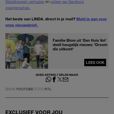
Waddinxveen verhuizen
én
volgen we Gerdine’s
zwangerschap.
Het beste van LINDA. direct in je mail?
Meld je aan voor
onze nieuwsbrief.
Familie Blom uit 'Een Huis Vol'
deelt heugelijk nieuws: 'Droom
die uitkomt'
LEES OOK
GOED ARTIKEL? DELEN MAAR.
BRON
YOUTUBE
FOTO
RTL
EXCLUSIEF VOOR JOU