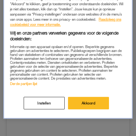
"Akkoord" te klikken, geef je toestemming voor onderstaande doeleinden. Wil
je niet alles toestaan, klik dan op “Instellen”. Jouw keuze kun je opnieuw
Twee verdachten van vijftien en zeventien jaar oud zijn
aanpassen via “Privacy-instellingen” onderaan onze websites of in de menu’s
opgepakt. Elbaz raakte door de mishandeling gewond aan
van onze apps. Lees meer in ons privacy- en cookiebeleid.
Raadpleeg ons
cookiebeleid voor meer informatie.
haar hoofd, maar was daarna wel aanspreekbaar.
Wij en onze partners verwerken gegevens voor de volgende
doeleinden:
“We weten niet wie er achter zit en waarom het is gebeurd.
Alles wat ik meer zeg dan in mijn post te zien is kan het
Informatie op een apparaat opslaan en/of openen. Beperkte gegevens
gebruiken om advertenties te selecteren. Publieksgroepen begrijpen aan de
rechercheonderzoek in gevaar brengen”, aldus de realityster
hand van statistieken of combinaties van gegevens uit verschillende bronnen.
Profielen aanmaken ten behoeve van gepersonaliseerde advertenties.
in een Instagram-bericht gisteren.
Contentprestaties meten. Diensten ontwikkelen en verbeteren. Profielen
gebruiken voor de selectie van gepersonaliseerde advertenties. Beperkte
gegevens gebruiken om content te selecteren. Profielen aanmaken ter
personalisatie van content. Profielen gebruiken ter selectie van
gepersonaliseerde content. De prestaties van advertenties meten.
Derde partijen lijst
Instellen
Akkoord