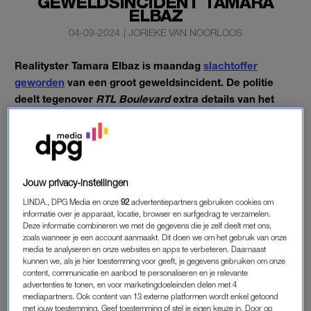
GEWELDSINCIDENT TAMARA
ELBAZ
04-09-2024
|
JORIEKE VAN NOORLOOS
Realityster Tamara Elbaz is maandag
slachtoffer
geworden
van een groot geweldsincident. De politie
deelt tegenover
RTL Boulevard
extra details van het
voorval.
Naar omstandigheden gaat het oké, liet Elbaz eerder weten.
Jouw privacy-instellingen
TAMARA ELBAZ
LINDA., DPG Media en onze
92
advertentiepartners gebruiken cookies om
Tamara Elbaz werd belaagd toen ze haar zoon in de auto
informatie over je apparaat, locatie, browser en surfgedrag te verzamelen.
wilde zetten: “Ze werd toen mishandeld door twee personen,
Deze informatie combineren we met de gegevens die je zelf deelt met ons,
zoals wanneer je een account aanmaakt. Dit doen we om het gebruik van onze
die minderjarig bleken te zijn. Buurtbewoners zagen dit
media te analyseren en onze websites en apps te verbeteren. Daarnaast
gebeuren en de daders zijn vervolgens gevlucht. Gelukkig
kunnen we, als je hier toestemming voor geeft, je gegevens gebruiken om onze
content, communicatie en aanbod te personaliseren en je relevante
konden de omstanders voorkomen dat de daders weg
advertenties te tonen, en voor marketingdoeleinden delen met 4
konden komen. We hebben ze toen op heterdaad kunnen
mediapartners. Ook content van 13 externe platformen wordt enkel getoond
aanhouden”, vertelt de woordvoerder, aldus
RTL Boulevard.
met jouw toestemming. Geef toestemming of stel je eigen keuze in. Door op