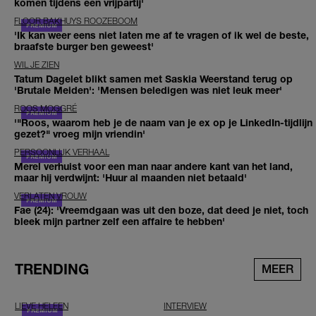
komen tijdens een vrijpartij'
FLOOR BAKHUYS ROOZEBOOM
'Ik kan weer eens niet laten me af te vragen of ik wel de beste,
braafste burger ben geweest'
WIL JE ZIEN
Tatum Dagelet blikt samen met Saskia Weerstand terug op
'Brutale Meiden': 'Mensen beledigen was niet leuk meer'
ROOS MOGGRÉ
'"Roos, waarom heb je de naam van je ex op je LinkedIn-tijdlijn
gezet?" vroeg mijn vriendin'
PERSOONLIJK VERHAAL
Merel verhuist voor een man naar andere kant van het land,
maar hij verdwijnt: 'Huur al maanden niet betaald'
VERLATEN VROUW
Fae (24): 'Vreemdgaan was uit den boze, dat deed je niet, toch
bleek mijn partner zelf een affaire te hebben'
TRENDING
MEER
LIEVE HELEEN
INTERVIEW