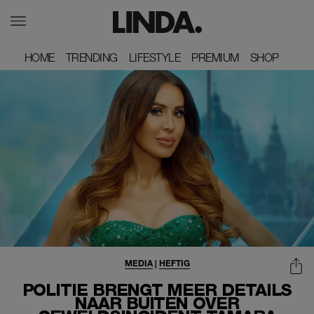
HOME
HOME
TRENDING
TRENDING
LIFESTYLE
LIFESTYLE
PREMIUM
PREMIUM
SHOP
SHOP
MEDIA
|
HEFTIG
POLITIE BRENGT MEER DETAILS
NAAR BUITEN OVER