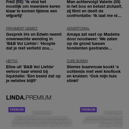
Fred (55): 'Ik vind het
Man achtervolgt Valerie (35)
moeilijk om meerdere keren
in het bos en betast zichzelf,
klaar te komen tijdens een
zij filmt en deelt de
vrijpartij'
confrontatie: 'Ik laat me niet
tegenhouden'
FRAGMENT GEMIST
ADVERTORIAL
Gesprek Iris en Edwin neemt
Amaya zat vast op Madeira
onverwachte wending in
door noodweer: 'We zaten
'B&B Vol Liefde': 'Hoopte
op de grond tussen
dat je niet verliefd zou
honderden gestrande
worden'
reizigers'
HEFTIG
ZURE BUREN
Eline uit 'B&B Vol Liefde'
Sterres buurvrouw kookt 's
verloor haar vriend bij
ochtends met veel knoflook
liquidatie: 'Een beeld dat op
en kruiden: 'Ook mijn huis
je netvlies blijft'
stinkt'
LINDA.
PREMIUM
DE STAD VAN
DE STAD VAN
Elske DeWall over Leeuwarden,
Isabelle Boer deelt haar f
muziek en haar favoriete plekken in
plekken in Zwolle: 'Deze pl
de stad: 'Een stad die voelt als thuis'
graag verborgen'