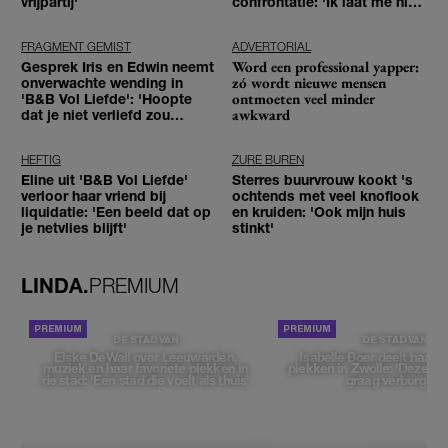
vrijpartij'
confrontatie: 'Ik laat me niet
tegenhouden'
FRAGMENT GEMIST
ADVERTORIAL
Word een professional yapper:
Gesprek Iris en Edwin neemt
zó wordt nieuwe mensen
onverwachte wending in
ontmoeten veel minder
'B&B Vol Liefde': 'Hoopte
awkward
dat je niet verliefd zou
worden'
HEFTIG
ZURE BUREN
Eline uit 'B&B Vol Liefde'
Sterres buurvrouw kookt 's
verloor haar vriend bij
ochtends met veel knoflook
liquidatie: 'Een beeld dat op
en kruiden: 'Ook mijn huis
je netvlies blijft'
stinkt'
LINDA.
PREMIUM
DE STAD VAN
DE STAD VAN
Elske DeWall over Leeuwarden,
Isabelle Boer deelt haar f
muziek en haar favoriete plekken in
plekken in Zwolle: 'Deze pl
de stad: 'Een stad die voelt als thuis'
graag verborgen'