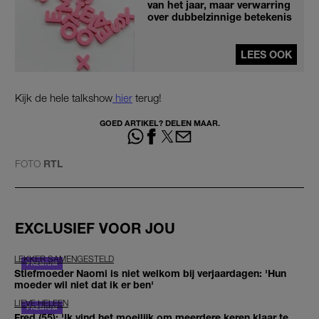
van het jaar, maar verwarring
over dubbelzinnige betekenis
LEES OOK
Kijk de hele talkshow
hier
terug!
GOED ARTIKEL? DELEN MAAR.
FOTO
RTL
EXCLUSIEF VOOR JOU
LEKKER SAMENGESTELD
Stiefmoeder Naomi is niet welkom bij verjaardagen: 'Hun
moeder wil niet dat ik er ben'
LIEVE HELEEN
Fred (55): 'Ik vind het moeilijk om meerdere keren klaar te