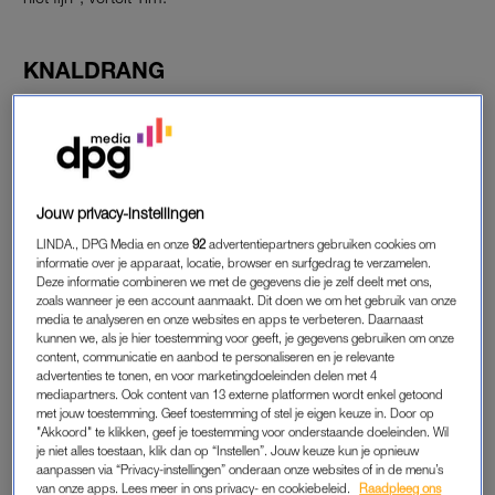
KNALDRANG
“Ik ga heel graag zo’n beetje aan het randje staan, dat je ook
nog een beetje zo kan bewegen”, vertelt Tim. Hij doet voor hoe
wild hij dan danst. “Dat vind ik fijn, zo een beetje in de luwte.”
In zijn nieuwe online-serie
Knaldrang
gaat hij op zoek naar het
belang van feesten na twee coronajaren. In iedere aflevering
Jouw privacy-instellingen
gaat de presentator mee met iemand voor wie uitgaan een
LINDA., DPG Media en onze
92
advertentiepartners gebruiken cookies om
cruciaal deel van het leven is.
informatie over je apparaat, locatie, browser en surfgedrag te verzamelen.
Deze informatie combineren we met de gegevens die je zelf deelt met ons,
zoals wanneer je een account aanmaakt. Dit doen we om het gebruik van onze
Voor de serie ging hij ook mee naar een punkfestival, waar in
media te analyseren en onze websites en apps te verbeteren. Daarnaast
moshpits wordt gedanst. Fans van de muziek dansen en
kunnen we, als je hier toestemming voor geeft, je gegevens gebruiken om onze
content, communicatie en aanbod te personaliseren en je relevante
springen dan tegen elkaar aan in een cirkel. “Het centrum van
advertenties te tonen, en voor marketingdoeleinden delen met 4
de dynamiek word je daar eigenlijk ingesleurd door Max, daar
mediapartners. Ook content van 13 externe platformen wordt enkel getoond
lijk je toch niet heel er van te genieten”, zegt Renze terwijl het
met jouw toestemming. Geef toestemming of stel je eigen keuze in. Door op
"Akkoord" te klikken, geef je toestemming voor onderstaande doeleinden. Wil
fragment wordt ingestart.
je niet alles toestaan, klik dan op “Instellen”. Jouw keuze kun je opnieuw
aanpassen via “Privacy-instellingen” onderaan onze websites of in de menu’s
van onze apps. Lees meer in ons privacy- en cookiebeleid.
Raadpleeg ons