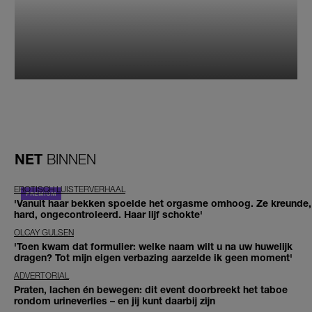
NET
BINNEN
EROTISCH LUISTERVERHAAL
'Vanuit haar bekken spoelde het orgasme omhoog. Ze kreunde,
hard, ongecontroleerd. Haar lijf schokte'
OLCAY GULSEN
'Toen kwam dat formulier: welke naam wilt u na uw huwelijk
dragen? Tot mijn eigen verbazing aarzelde ik geen moment'
ADVERTORIAL
Praten, lachen én bewegen: dit event doorbreekt het taboe
rondom urineverlies – en jij kunt daarbij zijn