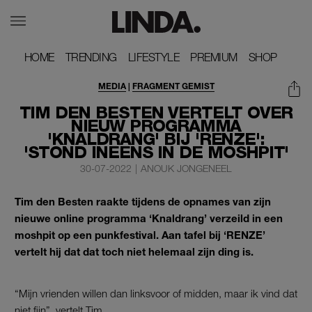
HOME
HOME
TRENDING
TRENDING
LIFESTYLE
LIFESTYLE
PREMIUM
PREMIUM
SHOP
SHOP
MEDIA
|
FRAGMENT GEMIST
TIM DEN BESTEN VERTELT OVER
NIEUW PROGRAMMA
'KNALDRANG' BIJ 'RENZE':
'STOND INEENS IN DE MOSHPIT'
30-07-2022
|
ANOUK JONGENEEL
Tim den Besten raakte tijdens de opnames van zijn
nieuwe online programma ‘Knaldrang’ verzeild in een
moshpit op een punkfestival. Aan tafel bij ‘RENZE’
vertelt hij dat dat toch niet helemaal zijn ding is.
“Mijn vrienden willen dan linksvoor of midden, maar ik vind dat
niet fijn”, vertelt Tim.