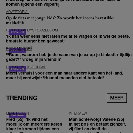
komen tijdens een vrijpartij'
ADVERTORIAL
Op de fiets met jonge kids? Zo wordt het ineens hartstikke
makkelijk
FLOOR BAKHUYS ROOZEBOOM
'Ik kan weer eens niet laten me af te vragen of ik wel de beste,
braafste burger ben geweest'
ROOS MOGGRÉ
'"Roos, waarom heb je de naam van je ex op je LinkedIn-tijdlijn
gezet?" vroeg mijn vriendin'
PERSOONLIJK VERHAAL
Merel verhuist voor een man naar andere kant van het land,
maar hij verdwijnt: 'Huur al maanden niet betaald'
TRENDING
MEER
LIEVE HELEEN
INTERVIEW
Fred (55): 'Ik vind het
Man achtervolgt Valerie (35)
moeilijk om meerdere keren
in het bos en betast zichzelf,
klaar te komen tijdens een
zij filmt en deelt de