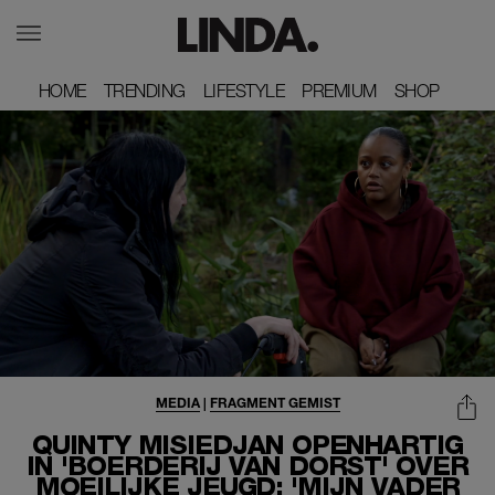
HOME
HOME
TRENDING
TRENDING
LIFESTYLE
LIFESTYLE
PREMIUM
PREMIUM
SHOP
SHOP
MEDIA
|
FRAGMENT GEMIST
QUINTY MISIEDJAN OPENHARTIG
IN 'BOERDERIJ VAN DORST' OVER
MOEILIJKE JEUGD: 'MIJN VADER