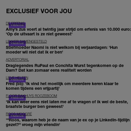
EXCLUSIEF VOOR JOU
DE ERFENIS
Amy’s zus voert al twintig jaar strijd om erfenis van 10.000 euro:
'Op de uitvaart is ze niet geweest'
LEKKER SAMENGESTELD
Stiefmoeder Naomi is niet welkom bij verjaardagen: 'Hun
moeder wil niet dat ik er ben'
ADVERTORIAL
Draglegendes RuPaul en Conchita Wurst tegenkomen op de
Dam? Dat kan zomaar eens realiteit worden
LIEVE HELEEN
Fred (55): 'Ik vind het moeilijk om meerdere keren klaar te
komen tijdens een vrijpartij'
FLOOR BAKHUYS ROOZEBOOM
'Ik kan weer eens niet laten me af te vragen of ik wel de beste,
braafste burger ben geweest'
ROOS MOGGRÉ
'"Roos, waarom heb je de naam van je ex op je LinkedIn-tijdlijn
gezet?" vroeg mijn vriendin'