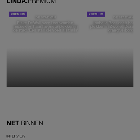
LINDA.
PREMIUM
DE STAD VAN
DE STAD VAN
Elske DeWall over Leeuwarden,
Isabelle Boer deelt haar f
muziek en haar favoriete plekken in
plekken in Zwolle: 'Deze pl
de stad: 'Een stad die voelt als thuis'
graag verborgen'
NET
BINNEN
INTERVIEW