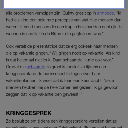
meer rust in het huishouden. Maar dat zorgt er niet voor dat
alle problemen verholpen zijn. Quinty groeit op in
armoede
. “Ik
had als kind een hele rare perceptie van wat rijke mensen dan
waren. Ik vond mensen die een trap in huis hadden echt rijk. Ik
woonde in een flat in de Bijlmer die gelijkvloers was.”
Ook vertelt de presentatrice dat ze erg opkeek naar mensen
die op vakantie gingen. “Wij gingen nooit op vakantie. Als kind
is dat helemaal niet leuk. Daar schaamde ik me ook voor.”
Omdat die
schaamte
zo groot is, besluit ze tijdens een
kringgesprek op de basisschool te liegen over haar
vakantieplannen. Ik weet dat ik toen een keer dacht: ‘deze
mensen hebben mij de hele zomer niet gezien. Ik ga gewoon
zeggen dat ik op vakantie ben geweest’.”
KRINGGESPREK
Zo besluit ze om tijdens een kringgesprek te vertellen dat ze
op vakantie is geweest naar Griekenland. “Ik kon niet helemaal