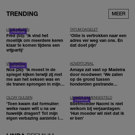
TRENDING
MEER
LIEVE HELEEN
TATUM DAGELET
Fred (55): 'Ik vind het
'Ollie is vertrokken naar een
moeilijk om meerdere keren
adres ver weg van ons. En
klaar te komen tijdens een
dat doet pijn’
vrijpartij'
VRIJPARTIJ
ADVERTORIAL
Noa (26): 'Ik moest in de
Amaya zat vast op Madeira
spiegel kijken terwijl zij met
door noodweer: 'We zaten
me aan het seksen was en
op de grond tussen
de tranen sprongen in mijn
honderden gestrande
ogen'
reizigers'
OLCAY GULSEN
LEKKER SAMENGESTELD
'Toen kwam dat formulier:
Stiefmoeder Naomi is niet
welke naam wilt u na uw
welkom bij verjaardagen:
huwelijk dragen? Tot mijn
'Hun moeder wil niet dat ik
eigen verbazing aarzelde ik
er ben'
geen moment'