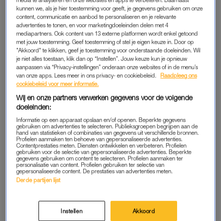
De opvoeding werd gedaan door mijn moeder. Hij bemoeide
kunnen we, als je hier toestemming voor geeft, je gegevens gebruiken om onze
zich er gewoon niet mee.”
content, communicatie en aanbod te personaliseren en je relevante
advertenties te tonen, en voor marketingdoeleinden delen met 4
mediapartners. Ook content van 13 externe platformen wordt enkel getoond
Quinty vertelt dat ze het haar vader wel kwalijk heeft genomen
met jouw toestemming. Geef toestemming of stel je eigen keuze in. Door op
dat hij zo weinig aanwezig was. “Vooral als tiener, absoluut.
"Akkoord" te klikken, geef je toestemming voor onderstaande doeleinden. Wil
Mijn moeder moest alles dragen, dat vond ik echt heel erg.
je niet alles toestaan, klik dan op “Instellen”. Jouw keuze kun je opnieuw
aanpassen via “Privacy-instellingen” onderaan onze websites of in de menu’s
Daar kon ik echt wel kwaad om worden, dat ik dacht: hallo, jij
van onze apps. Lees meer in ons privacy- en cookiebeleid.
Raadpleeg ons
bent ook onderdeel van het maken van mij en nu laat je het
cookiebeleid voor meer informatie.
haar allemaal maar oplossen.”
Wij en onze partners verwerken gegevens voor de volgende
doeleinden:
Informatie op een apparaat opslaan en/of openen. Beperkte gegevens
Roxane van Iperen open over
gebruiken om advertenties te selecteren. Publieksgroepen begrijpen aan de
haar traumatische jeugd in
hand van statistieken of combinaties van gegevens uit verschillende bronnen.
Profielen aanmaken ten behoeve van gepersonaliseerde advertenties.
'Boerderij van Dorst': 'Alles
Contentprestaties meten. Diensten ontwikkelen en verbeteren. Profielen
wat mis kon gaan, was mis'
gebruiken voor de selectie van gepersonaliseerde advertenties. Beperkte
gegevens gebruiken om content te selecteren. Profielen aanmaken ter
personalisatie van content. Profielen gebruiken ter selectie van
LEES OOK
gepersonaliseerde content. De prestaties van advertenties meten.
Derde partijen lijst
ARMOEDE
Instellen
Akkoord
Als haar ouders uiteindelijk uit elkaar gaan, zorgt dat voor