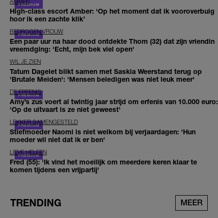
AMBER
High-class escort Amber: ‘Op het moment dat ik vooroverbuig
hoor ik een zachte klik’
BEDROGEN VROUW
Een paar uur na haar dood ontdekte Thom (32) dat zijn vriendin
vreemdging: 'Echt, mijn bek viel open'
WIL JE ZIEN
Tatum Dagelet blikt samen met Saskia Weerstand terug op
'Brutale Meiden': 'Mensen beledigen was niet leuk meer'
DE ERFENIS
Amy’s zus voert al twintig jaar strijd om erfenis van 10.000 euro:
'Op de uitvaart is ze niet geweest'
LEKKER SAMENGESTELD
Stiefmoeder Naomi is niet welkom bij verjaardagen: 'Hun
moeder wil niet dat ik er ben'
LIEVE HELEEN
Fred (55): 'Ik vind het moeilijk om meerdere keren klaar te
komen tijdens een vrijpartij'
TRENDING
MEER