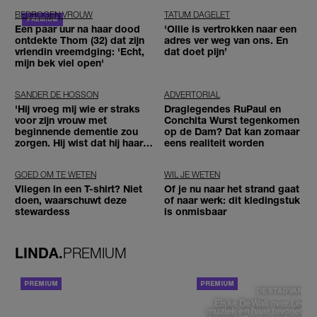
BEDROGEN VROUW
TATUM DAGELET
Een paar uur na haar dood
'Ollie is vertrokken naar een
ontdekte Thom (32) dat zijn
adres ver weg van ons. En
vriendin vreemdging: 'Echt,
dat doet pijn’
mijn bek viel open'
SANDER DE HOSSON
ADVERTORIAL
'Hij vroeg mij wie er straks
Draglegendes RuPaul en
voor zijn vrouw met
Conchita Wurst tegenkomen
beginnende dementie zou
op de Dam? Dat kan zomaar
zorgen. Hij wist dat hij haar
eens realiteit worden
zou moeten loslaten'
GOED OM TE WETEN
WIL JE WETEN
Vliegen in een T-shirt? Niet
Of je nu naar het strand gaat
doen, waarschuwt deze
of naar werk: dit kledingstuk
stewardess
is onmisbaar
LINDA.
PREMIUM
ACHTERGROND
DE STAD VAN
Elske DeWall over Leeu
muziek en haar favoriete p