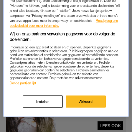
met jouw toestemming. Geef toestemming of stel je eigen keuze in. Door op
Het is voor het eerst dat het CBS ook heeft gekeken naar het
"Akkoord" te klikken, geef je toestemming voor onderstaande doeleinden. Wil
je niet alles toestaan, klik dan op “Instellen”. Jouw keuze kun je opnieuw
verband tussen armoede en schulden. Van de mensen onder
aanpassen via “Privacy-instellingen” onderaan onze websites of in de menu’s
de armoedegrens hebben 163.000 problematische schulden
van onze apps. Lees meer in ons privacy- en cookiebeleid.
Raadpleeg ons
die ze niet kunnen aflossen.
cookiebeleid voor meer informatie.
Wij en onze partners verwerken gegevens voor de volgende
doeleinden:
‘BIJNA-ARMEN’
Informatie op een apparaat opslaan en/of openen. Beperkte gegevens
gebruiken om advertenties te selecteren. Publieksgroepen begrijpen aan de
Daarnaast is er een groep die het statistiekbureau ‘bijna-
hand van statistieken of combinaties van gegevens uit verschillende bronnen.
Profielen aanmaken ten behoeve van gepersonaliseerde advertenties.
armen’ noemt: mensen met een inkomen tot 25 procent boven
Contentprestaties meten. Diensten ontwikkelen en verbeteren. Profielen
gebruiken voor de selectie van gepersonaliseerde advertenties. Beperkte
de
armoedegrens
en weinig spaargeld. Deze groep telt uit 1,2
gegevens gebruiken om content te selecteren. Profielen aanmaken ter
personalisatie van content. Profielen gebruiken ter selectie van
miljoen mensen, van wie er 265.000 problematische schulden
gepersonaliseerde content. De prestaties van advertenties meten.
hebben.
Derde partijen lijst
Vind jij het lastig om over je
Instellen
Akkoord
schuld(en) te praten? Je bent
niet de enige
LEES OOK