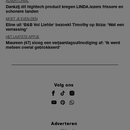
ADVERTORIAL
Dankzij dit hightech product kregen LINDA.lezers frissere en
schonere tanden
MOET JE EVEN ZIEN
Eline uit 'B&B Vol Liefde' bezoekt Timothy op Ibiza: 'Wat een
verrassing'
HET LAATSTE APPJE
Maureen (47) sloeg een verjaardagsuitnodiging af: 'Ik werd
meteen overal geblokkeerd'
Volg ons
Adverteren