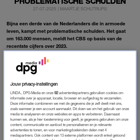
PROBLEMATISCHE SCHULDEN
27-07-2025
|
MAARTJE SCHUTRUPS
Bijna een derde van de Nederlanders die in armoede
leven, kampt met problematische schulden. Het gaat
om 163.000 mensen, meldt het CBS op basis van de
recentste cijfers over 2023.
Ook mensen die net boven de armoedegrens leven, hebben
vaak flinke schulden.
Jouw privacy-instellingen
PROBLEMATISCHE SCHULDEN
LINDA., DPG Media en onze
92
advertentiepartners gebruiken cookies om
informatie over je apparaat, locatie, browser en surfgedrag te verzamelen.
Het CBS ziet iemand als arm als er na het betalen van vaste
Deze informatie combineren we met de gegevens die je zelf deelt met ons,
lasten, zoals de energierekening,
zorgpremie
en woonlasten,
zoals wanneer je een account aanmaakt. Dit doen we om het gebruik van onze
media te analyseren en onze websites en apps te verbeteren. Daarnaast
te weinig geld overblijft voor basisbehoeften zoals eten en
kunnen we, als je hier toestemming voor geeft, je gegevens gebruiken om onze
drinken. In 2023 leefden 540.000 mensen onder deze
content, communicatie en aanbod te personaliseren en je relevante
advertenties te tonen, en voor marketingdoeleinden delen met 4
armoedegrens.
mediapartners. Ook content van 13 externe platformen wordt enkel getoond