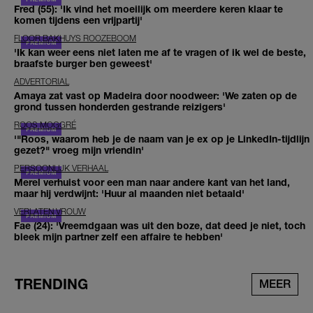
Fred (55): 'Ik vind het moeilijk om meerdere keren klaar te
komen tijdens een vrijpartij'
FLOOR BAKHUYS ROOZEBOOM
'Ik kan weer eens niet laten me af te vragen of ik wel de beste,
braafste burger ben geweest'
ADVERTORIAL
Amaya zat vast op Madeira door noodweer: 'We zaten op de
grond tussen honderden gestrande reizigers'
ROOS MOGGRÉ
'"Roos, waarom heb je de naam van je ex op je LinkedIn-tijdlijn
gezet?" vroeg mijn vriendin'
PERSOONLIJK VERHAAL
Merel verhuist voor een man naar andere kant van het land,
maar hij verdwijnt: 'Huur al maanden niet betaald'
VERLATEN VROUW
Fae (24): 'Vreemdgaan was uit den boze, dat deed je niet, toch
bleek mijn partner zelf een affaire te hebben'
TRENDING
MEER