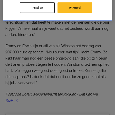
bij hen op de bank zit. “Wat is het dan heerlijk, niet alleen
Instellen
Akkoord
daarom, maar extra fijn, dat ik dan bij jullie vanavond die
mooie cheque mag uitschrijven. Je hoopt altijd dat het goed
terechtkomt en dat heeft te maken met de mensen die de prijs
krijgen. Al helemaal als je weet dat het besteed wordt aan nog
andere kinderen.”
Emmy en Erwin zijn er stil van als Winston het bedrag van
207.000 euro opschrijft. “Nou super, wat fijn”, lacht Emmy. Ze
kijkt haar man nog een beetje ongelovig aan, die op zijn beurt
de tranen probeert tegen te houden. Winston drukt hen op het
hart: “Ze zeggen wie goed doet, goed ontmoet. Kennen jullie
die uitspraak? Ik denk dat dat nooit eerder zo goed klopt als
bij jullie vanavond.”
Postcode Loterij Miljoenenjacht terugkijken? Dat kan via
KIJK.nl.