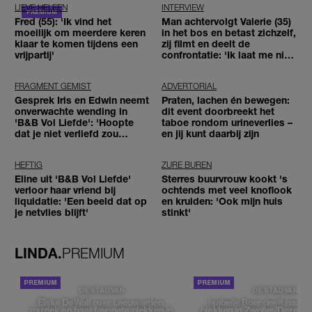
LIEVE HELEEN
INTERVIEW
Fred (55): 'Ik vind het
Man achtervolgt Valerie (35)
moeilijk om meerdere keren
in het bos en betast zichzelf,
klaar te komen tijdens een
zij filmt en deelt de
vrijpartij'
confrontatie: 'Ik laat me niet
tegenhouden'
FRAGMENT GEMIST
ADVERTORIAL
Gesprek Iris en Edwin neemt
Praten, lachen én bewegen:
onverwachte wending in
dit event doorbreekt het
'B&B Vol Liefde': 'Hoopte
taboe rondom urineverlies –
dat je niet verliefd zou
en jij kunt daarbij zijn
worden'
HEFTIG
ZURE BUREN
Eline uit 'B&B Vol Liefde'
Sterres buurvrouw kookt 's
verloor haar vriend bij
ochtends met veel knoflook
liquidatie: 'Een beeld dat op
en kruiden: 'Ook mijn huis
je netvlies blijft'
stinkt'
LINDA.
PREMIUM
DE STAD VAN
DE STAD VAN
Elske DeWall over Leeuwarden,
Isabelle Boer deelt haar f
muziek en haar favoriete plekken in
plekken in Zwolle: 'Deze pl