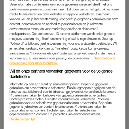
“Wij hebben een gezinshuis, we hebben
pleegkinderen
in
Deze informatie combineren we met de gegevens die je zelf deelt met ons,
zoals wanneer je een account aanmaakt. Dit doen we om het gebruik van onze
huis”, vertelt Emmy als Winston vraagt wat ze in het dagelijks
media te analyseren en onze websites en apps te verbeteren. Daarnaast
leven doen. Ze hebben drie pleegdochters, twee van negen en
kunnen we, als je hier toestemming voor geeft, je gegevens gebruiken om onze
content, communicatie en aanbod te personaliseren en je relevante
één van acht. Zij liggen boven te slapen, al kan het ook zijn dat
advertenties te tonen, en voor marketingdoeleinden delen met 4
ze door het bezoek van de cameraploeg inmiddels wakker
mediapartners. Ook content van 13 externe platformen wordt enkel getoond
zijn geworden.
met jouw toestemming. Geef toestemming of stel je eigen keuze in. Door op
"Akkoord" te klikken, geef je toestemming voor onderstaande doeleinden. Wil
je niet alles toestaan, klik dan op “Instellen”. Jouw keuze kun je opnieuw
aanpassen via “Privacy-instellingen” onderaan onze websites of in de menu’s
De outfit van Linda de Mol in
van onze apps. Lees meer in ons privacy- en cookiebeleid.
Raadpleeg ons
de 2e aflevering van
cookiebeleid voor meer informatie.
'Miljoenenjacht' shop je hier
(met korting)
Wij en onze partners verwerken gegevens voor de volgende
doeleinden:
LEES OOK
Informatie op een apparaat opslaan en/of openen. Beperkte gegevens
gebruiken om advertenties te selecteren. Publieksgroepen begrijpen aan de
hand van statistieken of combinaties van gegevens uit verschillende bronnen.
Profielen aanmaken ten behoeve van gepersonaliseerde advertenties.
Contentprestaties meten. Diensten ontwikkelen en verbeteren. Profielen
PLEEGOUDERS
gebruiken voor de selectie van gepersonaliseerde advertenties. Beperkte
gegevens gebruiken om content te selecteren. Profielen aanmaken ter
personalisatie van content. Profielen gebruiken ter selectie van
“We doen dit al een aantal jaar. We hebben vier eigen
gepersonaliseerde content. De prestaties van advertenties meten.
kinderen en die zijn op één na bijna volwassen.”
Winston
is
Derde partijen lijst
onder de indruk van het gezin: “Wat geweldig.” Hij is blij dat hij