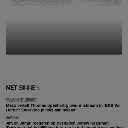
de stad: 'Een stad die voelt als thuis'
graag verborgen'
NET
BINNEN
FRAGMENT GEMIST
Mexx vertelt Thomas openhartig over miskraam in 'B&B Vol
Liefde': 'Daar doe je niks aan helaas'
BEKEND
Jim en Jamai reageren op overlijden Jerney Kaagman:
'Dankbaar dat je blijkbaar iets zag in dat jongetje van zestien'