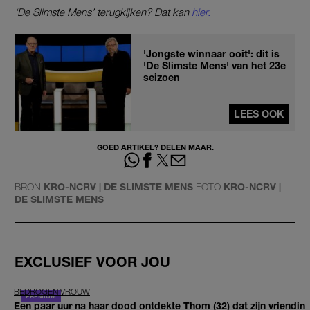
‘De Slimste Mens’
terugkijken? Dat kan
hier.
'Jongste winnaar ooit': dit is
'De Slimste Mens' van het 23e
seizoen
LEES OOK
GOED ARTIKEL? DELEN MAAR.
BRON
KRO-NCRV | DE SLIMSTE MENS
FOTO
KRO-NCRV |
DE SLIMSTE MENS
EXCLUSIEF VOOR JOU
BEDROGEN VROUW
Een paar uur na haar dood ontdekte Thom (32) dat zijn vriendin