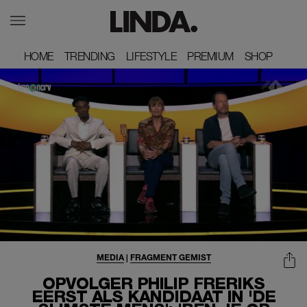
HOME
HOME
TRENDING
TRENDING
LIFESTYLE
LIFESTYLE
PREMIUM
PREMIUM
SHOP
SHOP
MEDIA
|
FRAGMENT GEMIST
OPVOLGER PHILIP FRERIKS
EERST ALS KANDIDAAT IN 'DE