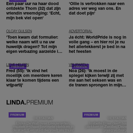
Een paar uur na haar dood
'Ollie is vertrokken naar een
ontdekte Thom (32) dat zijn
adres ver weg van ons. En
vriendin vreemdging: 'Echt,
dat doet pijn’
mijn bek viel open'
OLCAY GULSEN
ADVERTORIAL
'Toen kwam dat formulier:
Ja écht: WorldPride is nog in
welke naam wilt u na uw
volle gang – en hier rol je nu
huwelijk dragen? Tot mijn
het allerlekkerst je bed in na
eigen verbazing aarzelde ik
het feesten
geen moment'
LIEVE HELEEN
VRIJPARTIJ
Fred (55): 'Ik vind het
Noa (26): 'Ik moest in de
moeilijk om meerdere keren
spiegel kijken terwijl zij met
klaar te komen tijdens een
me aan het seksen was en
vrijpartij'
de tranen sprongen in mijn
ogen'
LINDA.
PREMIUM
DE STAD VAN
DE STAD VAN
Elske DeWall over Leeuwarden,
Isabelle Boer deelt haar f
muziek en haar favoriete plekken in
plekken in Zwolle: 'Deze pl
de stad: 'Een stad die voelt als thuis'
graag verborgen'