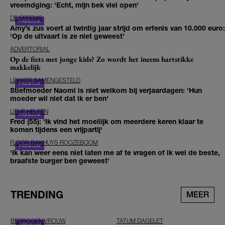
vreemdging: 'Echt, mijn bek viel open'
DE ERFENIS
Amy’s zus voert al twintig jaar strijd om erfenis van 10.000 euro:
'Op de uitvaart is ze niet geweest'
ADVERTORIAL
Op de fiets met jonge kids? Zo wordt het ineens hartstikke
makkelijk
LEKKER SAMENGESTELD
Stiefmoeder Naomi is niet welkom bij verjaardagen: 'Hun
moeder wil niet dat ik er ben'
LIEVE HELEEN
Fred (55): 'Ik vind het moeilijk om meerdere keren klaar te
komen tijdens een vrijpartij'
FLOOR BAKHUYS ROOZEBOOM
'Ik kan weer eens niet laten me af te vragen of ik wel de beste,
braafste burger ben geweest'
TRENDING
MEER
BEDROGEN VROUW
TATUM DAGELET