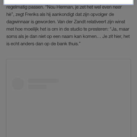
regelmatig passen. “Nou Herman, je zet het wel even neer
hè”, zegt Freriks als hij aankondigt dat zijn opvolger de
dagwinnaar is geworden. Van der Zandt relativeert zijn winst
met hoe moeilijk het is om in de studio te presteren: “Ja, maar
soms als je dan niet op een naam kan komen… Je zit hier, het
is echt anders dan op de bank thuis.”