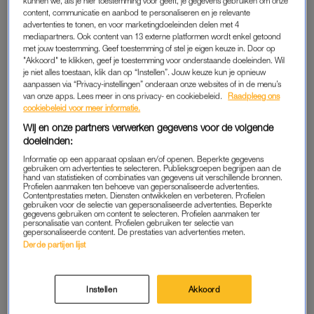
kunnen we, als je hier toestemming voor geeft, je gegevens gebruiken om onze
kandidatenstoel te zitten, want hij kijkt aan de ene kant hoe het
content, communicatie en aanbod te personaliseren en je relevante
advertenties te tonen, en voor marketingdoeleinden delen met 4
programma gemaakt wordt, en moet aan de andere kant ook
mediapartners. Ook content van 13 externe platformen wordt enkel getoond
presteren als deelnemer.
met jouw toestemming. Geef toestemming of stel je eigen keuze in. Door op
"Akkoord" te klikken, geef je toestemming voor onderstaande doeleinden. Wil
je niet alles toestaan, klik dan op “Instellen”. Jouw keuze kun je opnieuw
Alhoewel hij ook daarmee weer in een spagaat zit. Zowel het
aanpassen via “Privacy-instellingen” onderaan onze websites of in de menu’s
heel slecht als het heel goed doen, brengt hem in een lastig
van onze apps. Lees meer in ons privacy- en cookiebeleid.
Raadpleeg ons
cookiebeleid voor meer informatie.
parket. “Als je helemaal niets weet kunnen mensen zeggen:
Wij en onze partners verwerken gegevens voor de volgende
het is beter dat je het programma gaat presenteren”, hij wijst
doeleinden:
lollig naar Freriks, die de grap inkopt. “Ja, ik spreek je niet
Informatie op een apparaat opslaan en/of openen. Beperkte gegevens
tegen”, lacht de presentator. “Maar het is ook goed als ik niet
gebruiken om advertenties te selecteren. Publieksgroepen begrijpen aan de
hand van statistieken of combinaties van gegevens uit verschillende bronnen.
uiteindelijk dit seizoen win, anders denken mensen dat het
Profielen aanmaken ten behoeve van gepersonaliseerde advertenties.
doorgestoken kaart is. Dus ergens in het midden zou ik
Contentprestaties meten. Diensten ontwikkelen en verbeteren. Profielen
gebruiken voor de selectie van gepersonaliseerde advertenties. Beperkte
moeten uitkomen.”
gegevens gebruiken om content te selecteren. Profielen aanmaken ter
personalisatie van content. Profielen gebruiken ter selectie van
gepersonaliseerde content. De prestaties van advertenties meten.
Derde partijen lijst
DE SLIMSTE MENS
Ondanks zijn voornemen om een gemiddelde kandidaat te
Instellen
Akkoord
zijn, wordt Van der Zandt toch de slimste van de dag. Al is dat
niet alleen zijn verdienste, zijn medekandidaten moesten