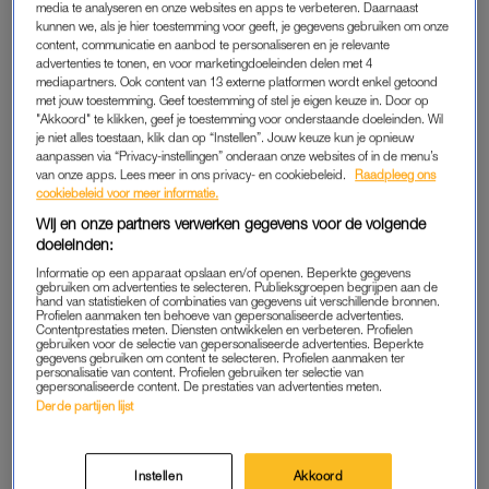
media te analyseren en onze websites en apps te verbeteren. Daarnaast
WIL JE WETEN
WINNEN
kunnen we, als je hier toestemming voor geeft, je gegevens gebruiken om onze
Brankele Frank tipt dit fijne
Frank, Delilah of toch Bibi?
content, communicatie en aanbod te personaliseren en je relevante
product: 'Zie ik er toch
Dít is de winnaar van 'De
advertenties te tonen, en voor marketingdoeleinden delen met 4
wakker uit, ook als ik me
Slimste Mens'
mediapartners. Ook content van 13 externe platformen wordt enkel getoond
totaal niet zo voel'
met jouw toestemming. Geef toestemming of stel je eigen keuze in. Door op
"Akkoord" te klikken, geef je toestemming voor onderstaande doeleinden. Wil
je niet alles toestaan, klik dan op “Instellen”. Jouw keuze kun je opnieuw
ADVERTORIAL
FRAGMENT GEMIST
aanpassen via “Privacy-instellingen” onderaan onze websites of in de menu’s
Amaya zat vast op Madeira
Jamie Kames onthult in 'Het
van onze apps. Lees meer in ons privacy- en cookiebeleid.
Raadpleeg ons
door noodweer: 'We zaten
Diner' door welk programma
cookiebeleid voor meer informatie.
op de grond tussen
ze werd geweigerd: 'Ik ben
honderden gestrande
er ook niet trots op'
Wij en onze partners verwerken gegevens voor de volgende
reizigers'
doeleinden:
INTERVIEW
BIJZONDER
Informatie op een apparaat opslaan en/of openen. Beperkte gegevens
gebruiken om advertenties te selecteren. Publieksgroepen begrijpen aan de
Christiaan Bauer wordt voor
Seizoen 'De slimste mens'
hand van statistieken of combinaties van gegevens uit verschillende bronnen.
‘De Slimste Mens’ gestyled
trapt af met eerbetoon aan
Profielen aanmaken ten behoeve van gepersonaliseerde advertenties.
door dit bekende familielid
de overleden René Karst:
Contentprestaties meten. Diensten ontwikkelen en verbeteren. Profielen
'Geniet in het bijzonder van
gebruiken voor de selectie van gepersonaliseerde advertenties. Beperkte
hem'
gegevens gebruiken om content te selecteren. Profielen aanmaken ter
personalisatie van content. Profielen gebruiken ter selectie van
gepersonaliseerde content. De prestaties van advertenties meten.
ADVERTORIAL
NIEUWS
Derde partijen lijst
Dankzij dit hightech product
Onlangs overleden René
kregen LINDA.lezers frissere
Karst te zien in nieuwe reeks
en schonere tanden
'De Slimste Mens'
Instellen
Akkoord