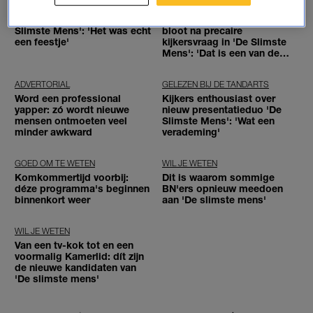
FRAGMENT GEMIST
NIEUWS
Dít is de winnaar van 'De
Paulien Cornelisse stelt zich
Slimste Mens': 'Het was echt
bloot na precaire
een feestje'
kijkersvraag in 'De Slimste
Mens': 'Dat is een van de
redenen dat ik hier zit'
ADVERTORIAL
GELEZEN BIJ DE TANDARTS
Word een professional
Kijkers enthousiast over
yapper: zó wordt nieuwe
nieuw presentatieduo 'De
mensen ontmoeten veel
Slimste Mens': 'Wat een
minder awkward
verademing'
GOED OM TE WETEN
WIL JE WETEN
Komkommertijd voorbij:
Dit is waarom sommige
déze programma's beginnen
BN'ers opnieuw meedoen
binnenkort weer
aan 'De slimste mens'
WIL JE WETEN
Van een tv-kok tot en een
voormalig Kamerlid: dít zijn
de nieuwe kandidaten van
'De slimste mens'