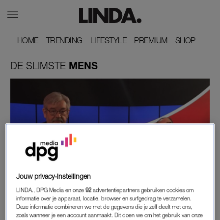
HOME
HOME
TRENDING
TRENDING
LIFESTYLE
LIFESTYLE
PREMIUM
PREMIUM
SHOP
SHOP
DE
SLIMSTE
MENS
BEETJE BIJBLIJVEN
Jouw privacy-instellingen
FRANCIS VAN BROEKHUIZEN WILDE
LINDA., DPG Media en onze
92
advertentiepartners gebruiken cookies om
MAARTEN VAN ROSSEM NIET VERVANGEN IN
informatie over je apparaat, locatie, browser en surfgedrag te verzamelen.
'DE SLIMSTE MENS'
Deze informatie combineren we met de gegevens die je zelf deelt met ons,
zoals wanneer je een account aanmaakt. Dit doen we om het gebruik van onze