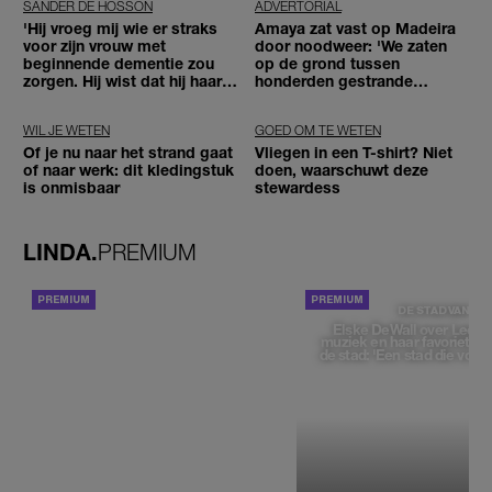
SANDER DE HOSSON
ADVERTORIAL
'Hij vroeg mij wie er straks
Amaya zat vast op Madeira
voor zijn vrouw met
door noodweer: 'We zaten
beginnende dementie zou
op de grond tussen
zorgen. Hij wist dat hij haar
honderden gestrande
zou moeten loslaten'
reizigers'
WIL JE WETEN
GOED OM TE WETEN
Of je nu naar het strand gaat
Vliegen in een T-shirt? Niet
of naar werk: dit kledingstuk
doen, waarschuwt deze
is onmisbaar
stewardess
LINDA.
PREMIUM
ACHTERGROND
DE STAD VAN
Elske DeWall over Leeu
muziek en haar favoriete p
de stad: 'Een stad die voelt 