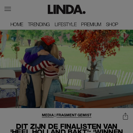
HOME
HOME
TRENDING
TRENDING
LIFESTYLE
LIFESTYLE
PREMIUM
PREMIUM
SHOP
SHOP
MEDIA
|
FRAGMENT GEMIST
DIT ZIJN DE FINALISTEN VAN
'HEEL HOLLAND BAKT': 'WINNEN