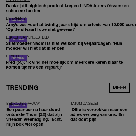
Dankzij dit hightech product kregen LINDA.lezers frissere en
schonere tanden
DE ERFENIS
Amy’s zus voert al twintig jaar strijd om erfenis van 10.000 euro:
'Op de uitvaart is ze niet geweest'
LEKKER SAMENGESTELD
Stiefmoeder Naomi is niet welkom bij verjaardagen: 'Hun
moeder wil niet dat ik er ben'
LIEVE HELEEN
Fred (55): 'Ik vind het moeilijk om meerdere keren klaar te
komen tijdens een vrijpartij'
TRENDING
MEER
BEDROGEN VROUW
TATUM DAGELET
Een paar uur na haar dood
'Ollie is vertrokken naar een
ontdekte Thom (32) dat zijn
adres ver weg van ons. En
vriendin vreemdging: 'Echt,
dat doet pijn’
mijn bek viel open'