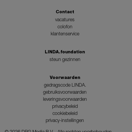
Contact
vacatures
colofon
klantenservice
LINDA.foundation
steun gezinnen
Voorwaarden
gedragscode LINDA.
gebruiksvoorwaarden
leveringsvoorwaarden
privacybeleid
cookiebeleid
privacy-instellingen
©
2026
DPG Media B.V. - Alle rechten voorbehouden