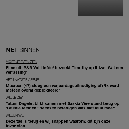
NET
BINNEN
MOET JE EVEN ZIEN
Eline uit 'B&B Vol Liefde' bezoekt Timothy op Ibiza: 'Wat een
verrassing'
HET LAATSTE APPJE
Maureen (47) sloeg een verjaardagsuitnodiging af: 'Ik werd
meteen overal geblokkeerd'
WIL JE ZIEN
Tatum Dagelet blikt samen met Saskia Weerstand terug op
'Brutale Meiden': 'Mensen beledigen was niet leuk meer'
WILLEN WE
Deze tas is terug en wij snappen waarom: dít zijn onze
favorieten