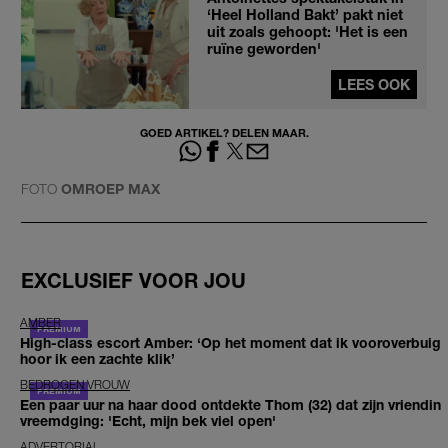
‘Heel Holland Bakt’ pakt niet
uit zoals gehoopt: 'Het is een
ruïne geworden'
LEES OOK
GOED ARTIKEL? DELEN MAAR.
FOTO
OMROEP MAX
EXCLUSIEF VOOR JOU
AMBER
High-class escort Amber: ‘Op het moment dat ik vooroverbuig
hoor ik een zachte klik’
BEDROGEN VROUW
Een paar uur na haar dood ontdekte Thom (32) dat zijn vriendin
vreemdging: 'Echt, mijn bek viel open'
ADVERTORIAL