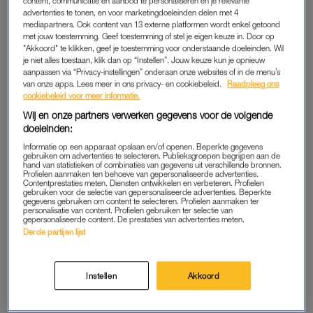
content, communicatie en aanbod te personaliseren en je relevante
wie de derde wordt, is nog even spannend.
advertenties te tonen, en voor marketingdoeleinden delen met 4
mediapartners. Ook content van 13 externe platformen wordt enkel getoond
met jouw toestemming. Geef toestemming of stel je eigen keuze in. Door op
De bakkers wachten in spanning af. “Ik denk dat zij
"Akkoord" te klikken, geef je toestemming voor onderstaande doeleinden. Wil
doorgaan”, zegt Mats wijzend naar Elise en Kim. Dat denkt
je niet alles toestaan, klik dan op “Instellen”. Jouw keuze kun je opnieuw
ook Anne. “Het gaat denk ik tussen ons”, zegt ze lachend.
aanpassen via “Privacy-instellingen” onderaan onze websites of in de menu’s
van onze apps. Lees meer in ons privacy- en cookiebeleid.
Raadpleeg ons
Janny beschrijft verderop de twee die onderaan bungelen.
cookiebeleid voor meer informatie.
“De een is heel erg gegroeid en de ander is heel creatief. Ik
Wij en onze partners verwerken gegevens voor de volgende
vind het lastig.” De jury vindt het ook lastig om een
doeleinden:
meesterbakker uit de kiezen. “Dat ligt ook heel dicht bij
Informatie op een apparaat opslaan en/of openen. Beperkte gegevens
elkaar.”
gebruiken om advertenties te selecteren. Publieksgroepen begrijpen aan de
hand van statistieken of combinaties van gegevens uit verschillende bronnen.
Profielen aanmaken ten behoeve van gepersonaliseerde advertenties.
Contentprestaties meten. Diensten ontwikkelen en verbeteren. Profielen
gebruiken voor de selectie van gepersonaliseerde advertenties. Beperkte
SPELDJE
gegevens gebruiken om content te selecteren. Profielen aanmaken ter
personalisatie van content. Profielen gebruiken ter selectie van
gepersonaliseerde content. De prestaties van advertenties meten.
Anne, Elise, Kim en Mats zitten klaar voor de uitslag. “Ik word
Derde partijen lijst
er wel heel zenuwachtig van dat het nu om de finale gaat”,
zegt Anne. “Ik kan het niet beseffen.” Ondertussen lopen
Robèrt en Janny naar de baktent. “Ik mag de finalisten
Instellen
Akkoord
bekend gaan maken”, zegt André. “Het is het einde van deze
halve finale en er staan drie mensen in de finale. Een is er zelfs