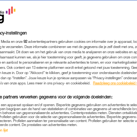
cy-instellingen
 Media en onze
92
advertentiepartners gebruiken cookies om informatie over je apparaat, lo
g te verzamelen. Deze informatie combineren we met de gegevens die je zelf deelt met ons, z
aanmaakt. Dit doen we om het gebruik van onze media te analyseren en onze websites en a
Daarnaast kunnen we, als je hier toestemming voor geeft, je gegevens gebruiken om onze con
 en aanbod te personaliseren en je relevante advertenties te tonen, en voor marketingdoele
ers. Ook content van 13 externe platformen wordt enkel getoond met jouw toestemming. Ge
gen keuze in. Door op "Akkoord" te klikken, geef je toestemming voor onderstaande doeleinden. 
MEDIA
|
FRAGMENT GEMIST
k dan op “Instellen”. Jouw keuze kun je opnieuw aanpassen via “Privacy-instellingen” ondera
DE FINALISTEN VAN 'WIE IS
u’s van onze apps. Lees meer in ons privacy- en cookiebeleid.
Raadpleeg ons cookiebeleid 
 WAS MIJ EEN WAAR GENO
e partners verwerken gegevens voor de volgende doeleinden:
26-04-2026
|
ANOUK JONGENEEL
p een apparaat opslaan en/of openen. Beperkte gegevens gebruiken om advertenties te sele
pen begrijpen aan de hand van statistieken of combinaties van gegevens uit verschillende br
 behoeve van gepersonaliseerde advertenties. Contentprestaties meten. Diensten ontwikkel
Profielen gebruiken voor de selectie van gepersonaliseerde advertenties. Beperkte gegeven
evering 9 van ‘Wie is de Mol?’ laat presentator Rik 
lecteren. Profielen aanmaken ter personalisatie van content. Profielen gebruiken ter selectie 
eerde content. De prestaties van advertenties meten.
r dit seizoen een rood scherm zien en moet er nog ee
 lijst