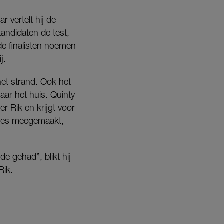
 vertelt hij de
andidaten de test,
 de finalisten noemen
j.
 het strand. Ook het
aar het huis. Quinty
er Rik en krijgt voor
Alles meegemaakt,
e gehad”, blikt hij
Rik.