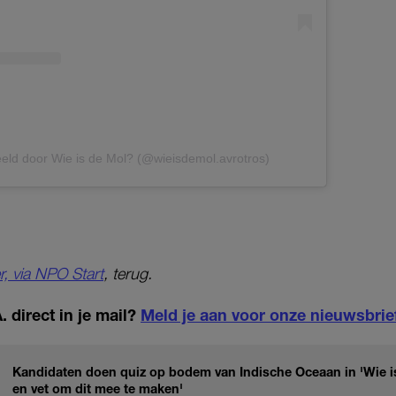
eld door Wie is de Mol? (@wieisdemol.avrotros)
r, via NPO Start
, terug.
 direct in je mail?
Meld je aan voor onze nieuwsbrie
Kandidaten doen quiz op bodem van Indische Oceaan in 'Wie i
en vet om dit mee te maken'