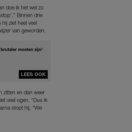
an doe ik het wel zo
‘stop’.” Binnen drie
ij ziet heel veel
l wijzer van geworden.
 brutaler moeten zijn'
LEES OOK
n zitten en dan weer
et veel ogen. “Dus ik
aarna stopt hij. “We