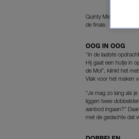
Quinty Misiedjan, Bram
de finale.
OOG IN OOG
“In de laatste opdrac
Hij gaat een hutje in
de Mol”, klinkt het me
Vlak voor het maken van
“Je mag zo lang als je
liggen twee dobbelsten
aanbod ingaan?” Daan v
met de gedachte dat w
DOBBELEN