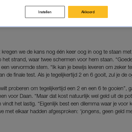
Instellen
Akkoord
 Krikke, Daan Boom en Matteo van der Grijn willen natuurlij
ht kregen we de kans nog één keer oog in oog te staan met
 op het strand, waar twee schermen voor hem staan. “Goed
t een vervormde stem. “Ik kan je bewijs leveren om zeker te
 de finale test. Als je tegelijkertijd 2 en 6 gooit, zul je de
 wilt proberen om tegelijkertijd een 2 en een 6 te gooien”, 
en voor Daan. “Maar dat kost natuurlijk wel geld uit de pot.
indt het lastig. “Eigenlijk best een dilemma waar je voor 
e met elkaar hadden afgesproken: ‘jongens, geen geld meer