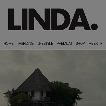
HOME
HOME
TRENDING
TRENDING
LIFESTYLE
LIFESTYLE
PREMIUM
PREMIUM
SHOP
SHOP
MEER
MEER