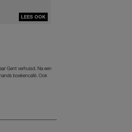
LEES OOK
naar Gent verhuisd. Na een
dehands boekencafé. Ook