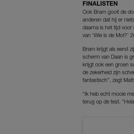
FINALISTEN
Ook Bram gooit de dob
anderen dat hij er ni
daarna is het tijd voo
van ‘Wie is de Mol?’ 2
Bram krijgt als eerst z
scherm van Daan is gr
krijgt ook een groen sc
de zekerheid zijn sche
fantastisch”, zegt Ma
“Ik heb echt mooie men
terug op de test. “Hel