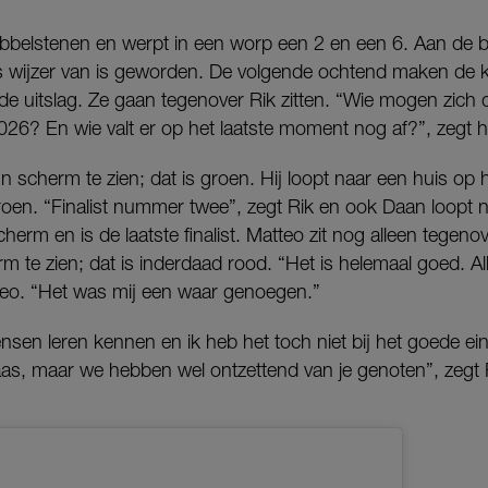
belstenen en werpt in een worp een 2 en een 6. Aan de bar
ets wijzer van is geworden. De volgende ochtend maken de k
r de uitslag. Ze gaan tegenover Rik zitten. “Wie mogen zich
026? En wie valt er op het laatste moment nog af?”, zegt hi
ijn scherm te zien; dat is groen. Hij loopt naar een huis op
oen. “Finalist nummer twee”, zegt Rik en ook Daan loopt n
herm en is de laatste finalist. Matteo zit nog alleen tegenov
rm te zien; dat is inderdaad rood. “Het is helemaal goed. 
tteo. “Het was mij een waar genoegen.”
sen leren kennen en ik heb het toch niet bij het goede eind
aas, maar we hebben wel ontzettend van je genoten”, zegt 