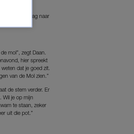
k alle vier graag naar
 de mol”, zegt Daan.
enavond, hier spreekt
 weten dat je goed zit.
 ogen van de Mol zien.”
gaat de stem verder. Er
 Wil je op mijn
kwam te staan, zeker
 uit die pot.”