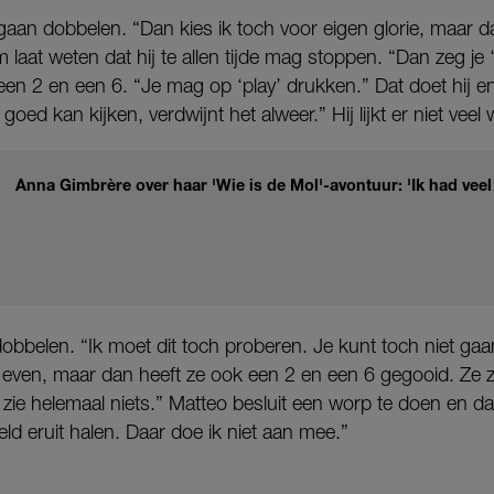
 gaan dobbelen. “Dan kies ik toch voor eigen glorie, maar d
 laat weten dat hij te allen tijde mag stoppen. “Dan zeg je 
en 2 en een 6. “Je mag op ‘play’ drukken.” Dat doet hij en h
goed kan kijken, verdwijnt het alweer.” Hij lijkt er niet vee
Anna Gimbrère over haar 'Wie is de Mol'-avontuur: 'Ik had veel
dobbelen. “Ik moet dit toch proberen. Je kunt toch niet gaa
even, maar dan heeft ze ook een 2 en een 6 gegooid. Ze zi
en ik zie helemaal niets.” Matteo besluit een worp te doen en d
eld eruit halen. Daar doe ik niet aan mee.”