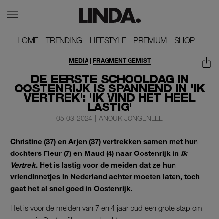
HOME
HOME
TRENDING
TRENDING
LIFESTYLE
LIFESTYLE
PREMIUM
PREMIUM
SHOP
SHOP
MEDIA
|
FRAGMENT GEMIST
DE EERSTE SCHOOLDAG IN
OOSTENRIJK IS SPANNEND IN 'IK
VERTREK': 'IK VIND HET HEEL
LASTIG'
05-03-2024
|
ANOUK JONGENEEL
Christine (37) en Arjen (37) vertrekken samen met hun
dochters Fleur (7) en Maud (4) naar Oostenrijk in
Ik
Vertrek
. Het is lastig voor de meiden dat ze hun
vriendinnetjes in Nederland achter moeten laten, toch
gaat het al snel goed in Oostenrijk.
Het is voor de meiden van 7 en 4 jaar oud een grote stap om