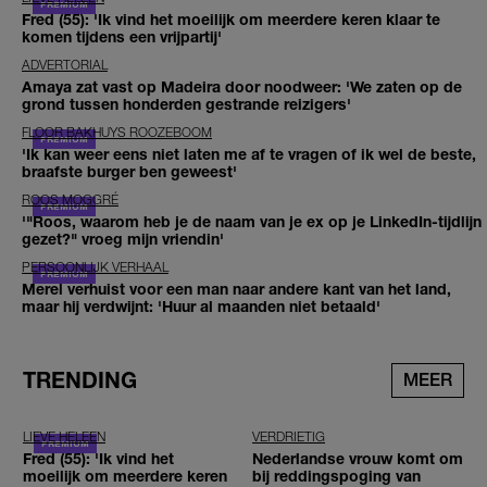
Fred (55): 'Ik vind het moeilijk om meerdere keren klaar te
komen tijdens een vrijpartij'
ADVERTORIAL
Amaya zat vast op Madeira door noodweer: 'We zaten op de
grond tussen honderden gestrande reizigers'
FLOOR BAKHUYS ROOZEBOOM
'Ik kan weer eens niet laten me af te vragen of ik wel de beste,
braafste burger ben geweest'
ROOS MOGGRÉ
'"Roos, waarom heb je de naam van je ex op je LinkedIn-tijdlijn
gezet?" vroeg mijn vriendin'
PERSOONLIJK VERHAAL
Merel verhuist voor een man naar andere kant van het land,
maar hij verdwijnt: 'Huur al maanden niet betaald'
TRENDING
MEER
LIEVE HELEEN
VERDRIETIG
Fred (55): 'Ik vind het
Nederlandse vrouw komt om
moeilijk om meerdere keren
bij reddingspoging van