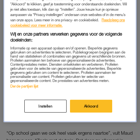
"Akkoord" te klikken, geef je toestemming voor onderstaande doeleinden. Wil
je niet alles toestaan, klik dan op “Instellen”. Jouw keuze kun je opnieuw
OOSTENRIJKSE SCHOOL
aanpassen via “Privacy-instellingen” onderaan onze websites of in de menu’s
van onze apps. Lees meer in ons privacy- en cookiebeleid.
Raadpleeg ons
Na een paar maanden hebben Fleur en Maud hun draai op de
cookiebeleid voor meer informatie.
nieuwe school helemaal gevonden. Bij het ontbijt legt Fleur het
Wij en onze partners verwerken gegevens voor de volgende
verschil uit tussen school in Nederland en in Oostenrijk. “In
doeleinden:
Nederland begin je wel later en hier begin je vroeger. Hier ben
Informatie op een apparaat opslaan en/of openen. Beperkte gegevens
je dan weer eerder uit, om 12.00 uur ofzo, en daar ben je pas
gebruiken om advertenties te selecteren. Publieksgroepen begrijpen aan de
hand van statistieken of combinaties van gegevens uit verschillende bronnen.
14.30 uur uit. Hier in Oostenrijk krijgen de kinderen wel altijd
Profielen aanmaken ten behoeve van gepersonaliseerde advertenties.
Contentprestaties meten. Diensten ontwikkelen en verbeteren. Profielen
huiswerk”, klinkt het.
gebruiken voor de selectie van gepersonaliseerde advertenties. Beperkte
gegevens gebruiken om content te selecteren. Profielen aanmaken ter
personalisatie van content. Profielen gebruiken ter selectie van
gepersonaliseerde content. De prestaties van advertenties meten.
Moeilijkheden met
Derde partijen lijst
aangekochte woning stapelen
zich op in 'Ik vertrek': 'Na de
koop bleek het een fata
Instellen
Akkoord
morgana'
LEES OOK
“Op school gaan we ook heel vaak ergens naartoe”, vult Maud