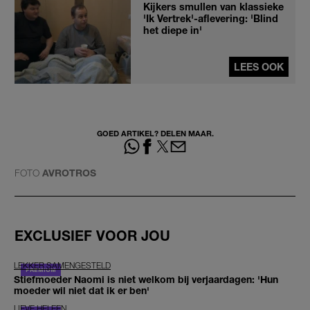
Kijkers smullen van klassieke
'Ik Vertrek'-aflevering: 'Blind
het diepe in'
LEES OOK
GOED ARTIKEL? DELEN MAAR.
FOTO
AVROTROS
EXCLUSIEF VOOR JOU
LEKKER SAMENGESTELD
Stiefmoeder Naomi is niet welkom bij verjaardagen: 'Hun
moeder wil niet dat ik er ben'
LIEVE HELEEN