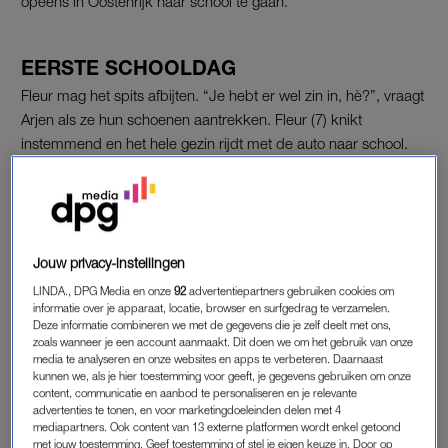
opeens in Oostenrijk naar school te gaan.
EERSTE SCHOOLDAG
Fleur mag het spits afbijten. “Je hebt er wel zin in, hè?”, vraagt
Arjen als ze hun schoenen aantrekken. Fleur (7) knikt
instemmend en het hele gezin rijdt met de auto naar school.
Buiten vraagt ze hoe ze moet vragen of ze naar het toilet moet.
“Darf ich naar das toilettee?”, vraagt Fleur. “Ja, zoiets”,
antwoordt moeder Christine.
Binnen blijkt Fleur het toch wel een beetje spannend te vinden.
Jouw privacy-instellingen
“Nou, het ging niet zo makkelijk”, vertelt Christine als ze weer
LINDA., DPG Media en onze
92
advertentiepartners gebruiken cookies om
buiten zijn. “Maar ze zit. Het gaat wel, maar ze vond het echt
informatie over je apparaat, locatie, browser en surfgedrag te verzamelen.
Deze informatie combineren we met de gegevens die je zelf deelt met ons,
superspannend.” De dag ervoor wilde Fleur nog heel graag.
zoals wanneer je een account aanmaakt. Dit doen we om het gebruik van onze
“Ik vind het superstoer. Ze is niet gaan huilen, ze zit gewoon.”
media te analyseren en onze websites en apps te verbeteren. Daarnaast
kunnen we, als je hier toestemming voor geeft, je gegevens gebruiken om onze
Christine krijgt tranen in haar ogen. “Ik vind het heel lastig.” Ze
content, communicatie en aanbod te personaliseren en je relevante
krijgt een knuffel van Arjen. “Dat zijn de moeilijke dingen van
advertenties te tonen, en voor marketingdoeleinden delen met 4
het vertrekken.”
mediapartners. Ook content van 13 externe platformen wordt enkel getoond
met jouw toestemming. Geef toestemming of stel je eigen keuze in. Door op