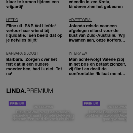
klaar te komen tijdens een
vriendin in zee Kreta,
vrijpartij'
kinderen zien het gebeuren
HEFTIG
ADVERTORIAL
Eline uit 'B&B Vol Liefde'
Jolanda reisde naar een
verloor haar vriend bij
afgelegen eiland voor de
liquidatie: 'Een beeld dat op
kust van Zuid-Australië: 'Wij
je netvlies blijft'
kwamen aan, onze koffers
niet'
BARBARA & JOOST
INTERVIEW
Barbara: 'Zorgen over het
Man achtervolgt Valerie (35)
feit dat ik een oudere
in het bos en betast zichzelf,
moeder ben, had ik niet. Tot
zij filmt en deelt de
nu'
confrontatie: 'Ik laat me niet
tegenhouden'
LINDA.
PREMIUM
DE STAD VAN
DE STAD VAN
Elske DeWall over Leeuwarden,
Isabelle Boer deelt haar f
muziek en haar favoriete plekken in
plekken in Zwolle: 'Deze pl
de stad: 'Een stad die voelt als thuis'
graag verborgen'