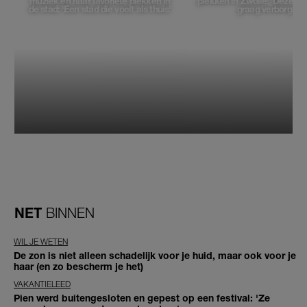
muziek en haar favoriete plekken in
plekken in Zwolle: 'Deze pl
de stad: 'Een stad die voelt als thuis'
graag verborgen'
NET
BINNEN
WIL JE WETEN
De zon is niet alleen schadelijk voor je huid, maar ook voor je
haar (en zo bescherm je het)
VAKANTIELEED
Pien werd buitengesloten en gepest op een festival: 'Ze