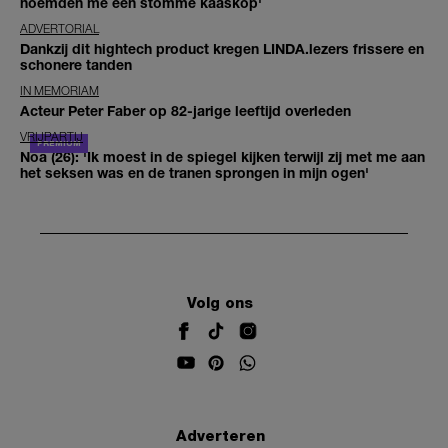
noemden me een stomme kaaskop'
ADVERTORIAL
Dankzij dit hightech product kregen LINDA.lezers frissere en
schonere tanden
IN MEMORIAM
Acteur Peter Faber op 82-jarige leeftijd overleden
VRIJPARTIJ
Noa (26): 'Ik moest in de spiegel kijken terwijl zij met me aan
het seksen was en de tranen sprongen in mijn ogen'
Volg ons
Adverteren