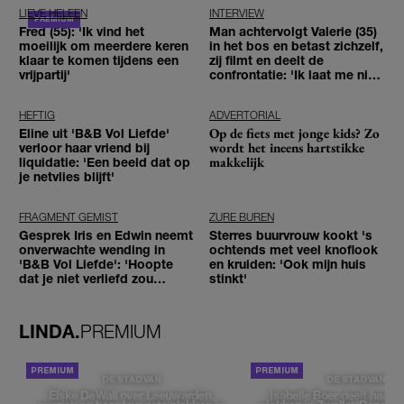
LIEVE HELEEN
INTERVIEW
Fred (55): 'Ik vind het
Man achtervolgt Valerie (35)
moeilijk om meerdere keren
in het bos en betast zichzelf,
klaar te komen tijdens een
zij filmt en deelt de
vrijpartij'
confrontatie: 'Ik laat me niet
tegenhouden'
HEFTIG
ADVERTORIAL
Op de fiets met jonge kids? Zo
Eline uit 'B&B Vol Liefde'
wordt het ineens hartstikke
verloor haar vriend bij
makkelijk
liquidatie: 'Een beeld dat op
je netvlies blijft'
FRAGMENT GEMIST
ZURE BUREN
Gesprek Iris en Edwin neemt
Sterres buurvrouw kookt 's
onverwachte wending in
ochtends met veel knoflook
'B&B Vol Liefde': 'Hoopte
en kruiden: 'Ook mijn huis
dat je niet verliefd zou
stinkt'
worden'
LINDA.
PREMIUM
DE STAD VAN
DE STAD VAN
Elske DeWall over Leeuwarden,
Isabelle Boer deelt haar f