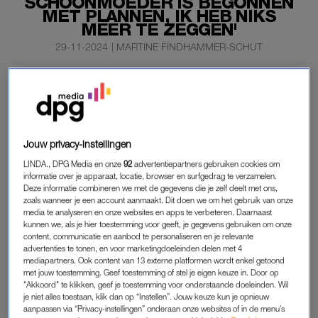
SCHOONMOEDER IS BEGONNEN
MET PLANNEN, IK HEB NIKS
MEER TE ZEGGEN'
29-11-2024
|
MARTINE FINDHAMMER-SCHUT
D66-leider Rob Jetten vertelde al eerder exclusief bij
LINDA. dat hij gaat trouwen met de Argentijnse hockey-
international Nicolás Keenan. Iets waar zijn
schoonfamilie heel blij mee is.
Jouw privacy-instellingen
“Mijn Argentijnse schoonmoeder is heel erg blij, want die is
LINDA., DPG Media en onze
92
advertentiepartners gebruiken cookies om
sinds vorige week begonnen met het plannen van het huwelijk.
informatie over je apparaat, locatie, browser en surfgedrag te verzamelen.
Deze informatie combineren we met de gegevens die je zelf deelt met ons,
Ik heb niks meer te zeggen”, vertelt
Jetten
lachend aan tafel bij
zoals wanneer je een account aanmaakt. Dit doen we om het gebruik van onze
Beau
.
media te analyseren en onze websites en apps te verbeteren. Daarnaast
kunnen we, als je hier toestemming voor geeft, je gegevens gebruiken om onze
content, communicatie en aanbod te personaliseren en je relevante
advertenties te tonen, en voor marketingdoeleinden delen met 4
ROB JETTEN: ‘HEEL HAPPY SAMEN’
mediapartners. Ook content van 13 externe platformen wordt enkel getoond
met jouw toestemming. Geef toestemming of stel je eigen keuze in. Door op
De twee leerden elkaar in Den Haag kennen op een grappige
"Akkoord" te klikken, geef je toestemming voor onderstaande doeleinden. Wil
plek. “We zijn elkaar in de Albert Heijn tegen het lijf gelopen
je niet alles toestaan, klik dan op “Instellen”. Jouw keuze kun je opnieuw
aanpassen via “Privacy-instellingen” onderaan onze websites of in de menu’s
een paar jaar geleden. Er was meteen veel oogcontact. Ik had