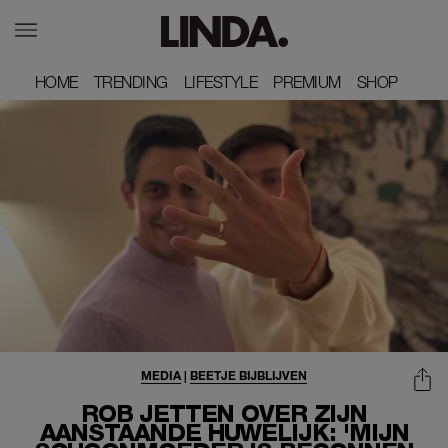
HOME
HOME
TRENDING
TRENDING
LIFESTYLE
LIFESTYLE
PREMIUM
PREMIUM
SHOP
SHOP
MEDIA
|
BEETJE BIJBLIJVEN
ROB JETTEN OVER ZIJN
AANSTAANDE HUWELIJK: 'MIJN