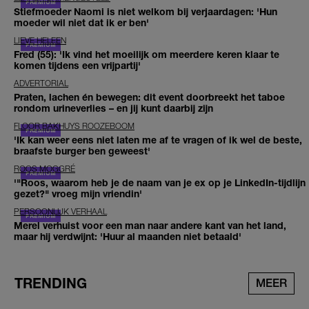
Stiefmoeder Naomi is niet welkom bij verjaardagen: 'Hun
moeder wil niet dat ik er ben'
LIEVE HELEEN
Fred (55): 'Ik vind het moeilijk om meerdere keren klaar te
komen tijdens een vrijpartij'
ADVERTORIAL
Praten, lachen én bewegen: dit event doorbreekt het taboe
rondom urineverlies – en jij kunt daarbij zijn
FLOOR BAKHUYS ROOZEBOOM
'Ik kan weer eens niet laten me af te vragen of ik wel de beste,
braafste burger ben geweest'
ROOS MOGGRÉ
'"Roos, waarom heb je de naam van je ex op je LinkedIn-tijdlijn
gezet?" vroeg mijn vriendin'
PERSOONLIJK VERHAAL
Merel verhuist voor een man naar andere kant van het land,
maar hij verdwijnt: 'Huur al maanden niet betaald'
TRENDING
MEER