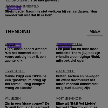
'Op de uitvaart is ze niet geweest'
LEKKER SAMENGESTELD
Stiefmoeder Naomi is niet welkom bij verjaardagen: 'Hun
moeder wil niet dat ik er ben'
TRENDING
MEER
AMBER
BEDROGEN VROUW
High-class escort Amber:
Een paar uur na haar dood
‘Op het moment dat ik
ontdekte Thom (32) dat zijn
vooroverbuig hoor ik een
vriendin vreemdging: 'Echt,
zachte klik’
mijn bek viel open'
TIKKIE TE VEEL
ADVERTORIAL
Sanne krijgt een Tikkie na
Praten, lachen én bewegen:
een 'gastvrije' middag op
dit event doorbreekt het
het terras: ''Nog eentje?'
taboe rondom urineverlies –
vroeg ze steeds'
en jij kunt daarbij zijn
WIL JE ZIEN
MOET JE EVEN ZIEN
Zin in een frisse coupe? De
Eline uit 'B&B Vol Liefde'
Scandi bob is dé haartrend
bezoekt Timothy op Ibiza: