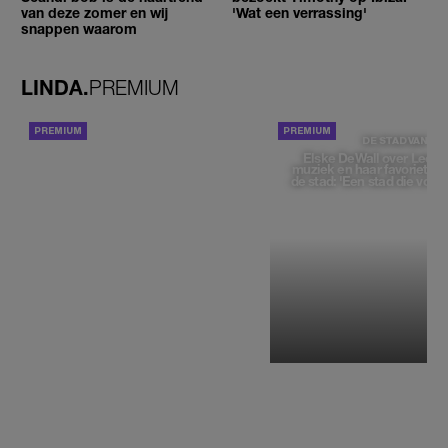
van deze zomer en wij
'Wat een verrassing'
snappen waarom
LINDA.
PREMIUM
ACHTERGROND
DE STAD VAN
Elske DeWall over Leeu
muziek en haar favoriete p
de stad: 'Een stad die voelt 