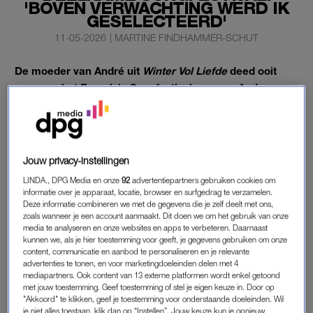
'BOVEN VERWACHTING WERD IK
GESELECTEERD'
11-05-2026
|
MARTINE FINDHAMMER-SCHUT
De moeder van André uit
Winter Vol Liefde
deed ooit
mee aan het Eurovisie Songfestival namens Andorra.
Marian was dat aanvankelijk helemaal niet van plan; het
idee kwam van haar zus.
“Boven verwachting werd ik geselecteerd en moest ik heel
Jouw privacy-instellingen
snel Catalaans leren, omdat ik ook interviews moest doen”,
LINDA., DPG Media en onze
92
advertentiepartners gebruiken cookies om
vertelt ze aan
VROUW
.
informatie over je apparaat, locatie, browser en surfgedrag te verzamelen.
Deze informatie combineren we met de gegevens die je zelf deelt met ons,
zoals wanneer je een account aanmaakt. Dit doen we om het gebruik van onze
MARIAN UIT ‘WINTER VOL LIEFDE’ OVER
media te analyseren en onze websites en apps te verbeteren. Daarnaast
kunnen we, als je hier toestemming voor geeft, je gegevens gebruiken om onze
SONGFESTIVAL
content, communicatie en aanbod te personaliseren en je relevante
Het avontuur bleek behoorlijk intens. Voor haar deelname
advertenties te tonen, en voor marketingdoeleinden delen met 4
mediapartners. Ook content van 13 externe platformen wordt enkel getoond
moest
Marian
in korte tijd Catalaans leren en zich aanpassen
met jouw toestemming. Geef toestemming of stel je eigen keuze in. Door op
aan een compleet nieuwe wereld. Dat wierp uiteindelijk zijn
"Akkoord" te klikken, geef je toestemming voor onderstaande doeleinden. Wil
je niet alles toestaan, klik dan op “Instellen”. Jouw keuze kun je opnieuw