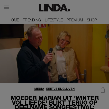
HOME
HOME
TRENDING
TRENDING
LIFESTYLE
LIFESTYLE
PREMIUM
PREMIUM
SHOP
SHOP
MEDIA
|
BEETJE BIJBLIJVEN
MOEDER MARIAN UIT 'WINTER
VOL LIEFDE' BLIKT TERUG OP
DEELNAME SONGFESTIVAL: