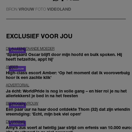
BRON
VROUW
FOTO
VIDEOLAND
EXCLUSIEF VOOR JOU
DE ALLEENSTAANDE MOEDER
'Spanjaard Oscar blijft door mijn hoofd en buik spoken. Hij
heeft hetzelfde, appt hij'
AMBER
High-class escort Amber: ‘Op het moment dat ik vooroverbuig
hoor ik een zachte klik’
ADVERTORIAL
Ja écht: WorldPride is nog in volle gang – en hier rol je nu het
allerlekkerst je bed in na het feesten
BEDROGEN VROUW
Een paar uur na haar dood ontdekte Thom (32) dat zijn vriendin
vreemdging: 'Echt, mijn bek viel open'
DE ERFENIS
Amy’s zus voert al twintig jaar strijd om erfenis van 10.000 euro: