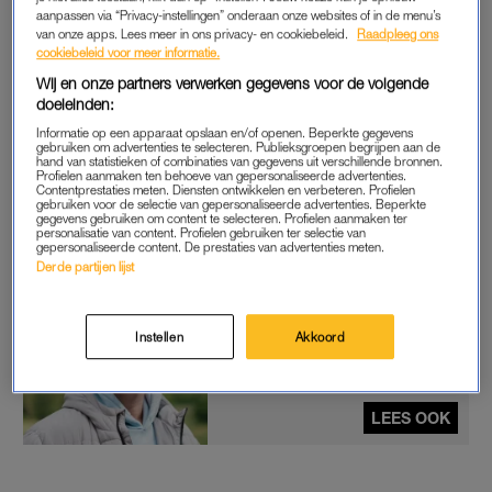
vruchten af.
aanpassen via “Privacy-instellingen” onderaan onze websites of in de menu’s
van onze apps. Lees meer in ons privacy- en cookiebeleid.
Raadpleeg ons
“Dat is me gelukt, dus nu spreek ik de taal vloeiend. Ik kijk nog
cookiebeleid voor meer informatie.
altijd trouw naar het songfestival. Meestal ben ik voor
Wij en onze partners verwerken gegevens voor de volgende
Nederland, want Andorra doet niet meer mee. Dit jaar ga ik
doeleinden:
denk ik maar voor het land met het beste nummer.”
Informatie op een apparaat opslaan en/of openen. Beperkte gegevens
gebruiken om advertenties te selecteren. Publieksgroepen begrijpen aan de
hand van statistieken of combinaties van gegevens uit verschillende bronnen.
Inmiddels heeft
Marian
haar leven opgebouwd in de bergen
Profielen aanmaken ten behoeve van gepersonaliseerde advertenties.
Contentprestaties meten. Diensten ontwikkelen en verbeteren. Profielen
van Andorra, waar ze samen met haar man Bas en zoon
gebruiken voor de selectie van gepersonaliseerde advertenties. Beperkte
gegevens gebruiken om content te selecteren. Profielen aanmaken ter
André een hotel runt. “Dat doen we nog steeds met z’n
personalisatie van content. Profielen gebruiken ter selectie van
gepersonaliseerde content. De prestaties van advertenties meten.
drietjes”, vertelt ze.
Derde partijen lijst
Zien we 'Winter Vol Liefde'-
Instellen
Akkoord
André en zijn moeder straks
op het Songfestival? Dit zegt
hij er zelf over
LEES OOK