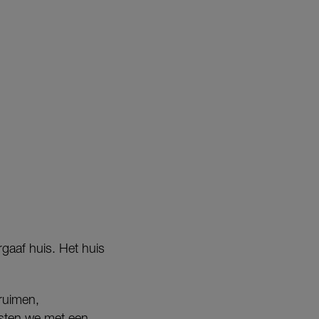
rgaaf huis. Het huis
ruimen,
oesten we met een