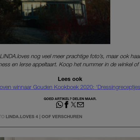
 LINDA.loves nog veel meer prachtige foto’s, maar ook haa
ness en Ierse appeltaart. Koop het nummer in de winkel of
Lees ook
oven winnaar Gouden Kookboek 2020: ‘Dressingreceptjes zi
GOED ARTIKEL? DELEN MAAR.
TO
LINDA.LOVES 4 | OOF VERSCHUREN