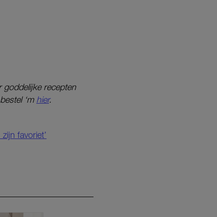
r goddelijke recepten
 bestel ‘m
hier
.
jn favoriet’