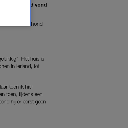
an Zuid-Ierland vond
partner Oof en hond
elukkig”. Het huis is
en in Ierland, tot
aar toen ik hier
 en toen, tijdens een
ond hij er eerst geen