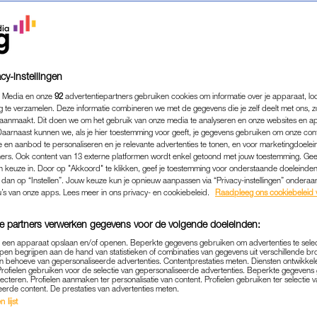
cy-instellingen
 Media en onze
92
advertentiepartners gebruiken cookies om informatie over je apparaat, lo
g te verzamelen. Deze informatie combineren we met de gegevens die je zelf deelt met ons, z
aanmaakt. Dit doen we om het gebruik van onze media te analyseren en onze websites en a
Daarnaast kunnen we, als je hier toestemming voor geeft, je gegevens gebruiken om onze con
 en aanbod te personaliseren en je relevante advertenties te tonen, en voor marketingdoele
ers. Ook content van 13 externe platformen wordt enkel getoond met jouw toestemming. Ge
gen keuze in. Door op "Akkoord" te klikken, geef je toestemming voor onderstaande doeleinden. 
k dan op “Instellen”. Jouw keuze kun je opnieuw aanpassen via “Privacy-instellingen” ondera
WONEN & KLUSSEN
|
LINDA.
u’s van onze apps. Lees meer in ons privacy- en cookiebeleid.
Raadpleeg ons cookiebeleid 
JKEN IN HET IERSE HUIS V
e partners verwerken gegevens voor de volgende doeleinden:
OVEN: 'IK BEN HIER ACHT
p een apparaat opslaan en/of openen. Beperkte gegevens gebruiken om advertenties te sele
GELUKKIG'
pen begrijpen aan de hand van statistieken of combinaties van gegevens uit verschillende br
 behoeve van gepersonaliseerde advertenties. Contentprestaties meten. Diensten ontwikkel
Profielen gebruiken voor de selectie van gepersonaliseerde advertenties. Beperkte gegeven
05-12-2020
|
ELLEN HENSBERGEN
lecteren. Profielen aanmaken ter personalisatie van content. Profielen gebruiken ter selectie 
eerde content. De prestaties van advertenties meten.
 lijst
een machete bedwongen worden, de muren waren voc