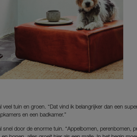
 veel tuin en groen. “Dat vind ik belangrijker dan een supe
aapkamers en een badkamer.”
al snel door de enorme tuin. “Appelbomen, perenbomen, p
 en bonen, alles groeit hier als een malle. In het begin m