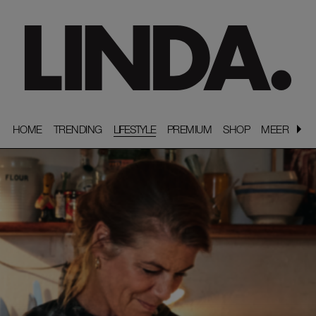
HOME
HOME
TRENDING
TRENDING
LIFESTYLE
PREMIUM
PREMIUM
SHOP
SHOP
MEER
MEER