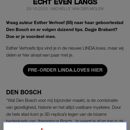
ÉCHT EVEN LANGS
29-10-2023
|
MICHELLE VAN DER MOLEN
Vraag auteur Esther Verhoef (55) naar haar geboortestad
Den Bosch en er volgen duizend tips. Dagje Brabant?
Doe er je voordeel mee.
Esther Verhoefs tips vind je in de nieuwe LINDA.loves, maar wij
delen er hier alvast een paar met je.
PRE-ORDER LINDA.LOVES HIER
DEN BOSCH
“Wat Den Bosch voor mij bijzonder maakt, is de combinatie
van gezelligheid, historie en het altijd voelbare mystieke. Door
de hele stad kom je 3D-replica’s tegen van de bizarre
bedenksels van Jheronimus Bosch. Je waant je af en toe in de
Efteling, zeker in combinatie met al de eeuwenoude