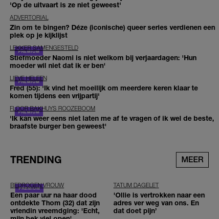
'Op de uitvaart is ze niet geweest'
ADVERTORIAL
Zin om te bingen? Déze (iconische) queer series verdienen een
plek op je kijklijst
LEKKER SAMENGESTELD
Stiefmoeder Naomi is niet welkom bij verjaardagen: 'Hun
moeder wil niet dat ik er ben'
LIEVE HELEEN
Fred (55): 'Ik vind het moeilijk om meerdere keren klaar te
komen tijdens een vrijpartij'
FLOOR BAKHUYS ROOZEBOOM
'Ik kan weer eens niet laten me af te vragen of ik wel de beste,
braafste burger ben geweest'
TRENDING
MEER
BEDROGEN VROUW
TATUM DAGELET
Een paar uur na haar dood
'Ollie is vertrokken naar een
ontdekte Thom (32) dat zijn
adres ver weg van ons. En
vriendin vreemdging: 'Echt,
dat doet pijn’
mijn bek viel open'