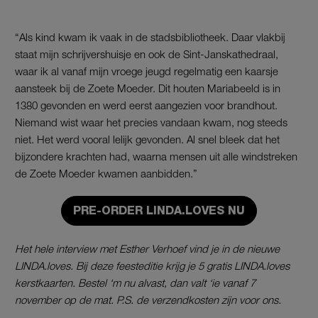
“Als kind kwam ik vaak in de stadsbibliotheek. Daar vlakbij
staat mijn schrijvershuisje en ook de Sint-Janskathedraal,
waar ik al vanaf mijn vroege jeugd regelmatig een kaarsje
aansteek bij de Zoete Moeder. Dit houten Mariabeeld is in
1380 gevonden en werd eerst aangezien voor brandhout.
Niemand wist waar het precies vandaan kwam, nog steeds
niet. Het werd vooral lelijk gevonden. Al snel bleek dat het
bijzondere krachten had, waarna mensen uit alle windstreken
de Zoete Moeder kwamen aanbidden.”
PRE-ORDER LINDA.LOVES NU
Het hele interview met Esther Verhoef vind je in de nieuwe
LINDA.loves. Bij deze feesteditie krijg je 5 gratis LINDA.loves
kerstkaarten. Bestel ‘m nu alvast, dan valt ‘ie vanaf 7
november op de mat. P.S. de verzendkosten zijn voor ons.