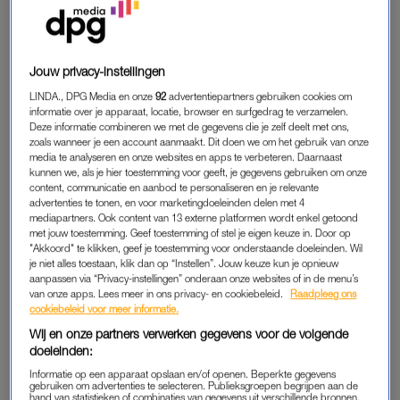
gebouwen, bruggetjes en gewelven.
Bosschenaren maken gemakkelijk contact en zijn altijd in voor
Jouw privacy-instellingen
een praatje. Een bekend grapje onder Brabanders: ‘Weet je
waarom een Bosschenaar niet onder water kan zwemmen?’
LINDA., DPG Media en onze
92
advertentiepartners gebruiken cookies om
informatie over je apparaat, locatie, browser en surfgedrag te verzamelen.
‘Omdat hij zijn mond niet dicht kan houden.'”
Deze informatie combineren we met de gegevens die je zelf deelt met ons,
zoals wanneer je een account aanmaakt. Dit doen we om het gebruik van onze
media te analyseren en onze websites en apps te verbeteren. Daarnaast
kunnen we, als je hier toestemming voor geeft, je gegevens gebruiken om onze
content, communicatie en aanbod te personaliseren en je relevante
advertenties te tonen, en voor marketingdoeleinden delen met 4
mediapartners. Ook content van 13 externe platformen wordt enkel getoond
met jouw toestemming. Geef toestemming of stel je eigen keuze in. Door op
"Akkoord" te klikken, geef je toestemming voor onderstaande doeleinden. Wil
je niet alles toestaan, klik dan op “Instellen”. Jouw keuze kun je opnieuw
aanpassen via “Privacy-instellingen” onderaan onze websites of in de menu’s
van onze apps. Lees meer in ons privacy- en cookiebeleid.
Raadpleeg ons
cookiebeleid voor meer informatie.
Wij en onze partners verwerken gegevens voor de volgende
doeleinden:
Informatie op een apparaat opslaan en/of openen. Beperkte gegevens
gebruiken om advertenties te selecteren. Publieksgroepen begrijpen aan de
“De stad barst van de leuke schoenenzaken. Ik ga graag naar
hand van statistieken of combinaties van gegevens uit verschillende bronnen.