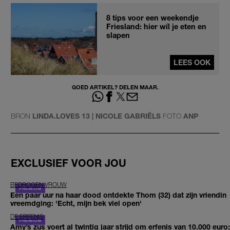
8 tips voor een weekendje
Friesland: hier wíl je eten en
slapen
LEES OOK
GOED ARTIKEL? DELEN MAAR.
BRON
LINDA.LOVES 13 | NICOLE GABRIËLS
FOTO
ANP
EXCLUSIEF VOOR JOU
BEDROGEN VROUW
Een paar uur na haar dood ontdekte Thom (32) dat zijn vriendin
vreemdging: 'Echt, mijn bek viel open'
DE ERFENIS
Amy’s zus voert al twintig jaar strijd om erfenis van 10.000 euro: