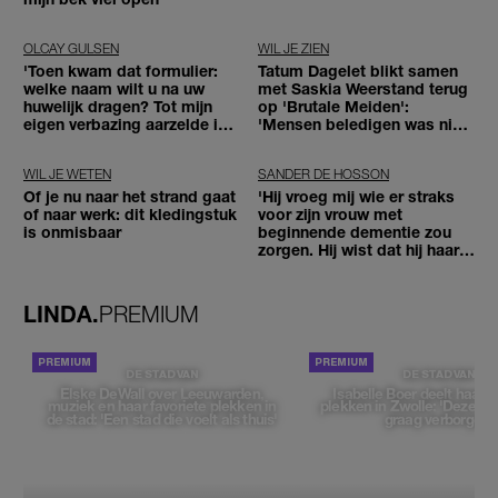
OLCAY GULSEN
WIL JE ZIEN
'Toen kwam dat formulier:
Tatum Dagelet blikt samen
welke naam wilt u na uw
met Saskia Weerstand terug
huwelijk dragen? Tot mijn
op 'Brutale Meiden':
eigen verbazing aarzelde ik
'Mensen beledigen was niet
geen moment'
leuk meer'
WIL JE WETEN
SANDER DE HOSSON
Of je nu naar het strand gaat
'Hij vroeg mij wie er straks
of naar werk: dit kledingstuk
voor zijn vrouw met
is onmisbaar
beginnende dementie zou
zorgen. Hij wist dat hij haar
zou moeten loslaten'
LINDA.
PREMIUM
DE STAD VAN
DE STAD VAN
Elske DeWall over Leeuwarden,
Isabelle Boer deelt haar f
muziek en haar favoriete plekken in
plekken in Zwolle: 'Deze pl
de stad: 'Een stad die voelt als thuis'
graag verborgen'