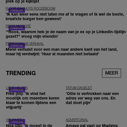
plek op je kijklijst
FLOOR BAKHUYS ROOZEBOOM
'Ik kan weer eens niet laten me af te vragen of ik wel de beste,
braafste burger ben geweest'
ROOS MOGGRÉ
'"Roos, waarom heb je de naam van je ex op je LinkedIn-tijdlijn
gezet?" vroeg mijn vriendin'
PERSOONLIJK VERHAAL
Merel verhuist voor een man naar andere kant van het land,
maar hij verdwijnt: 'Huur al maanden niet betaald'
TRENDING
MEER
LIEVE HELEEN
TATUM DAGELET
Fred (55): 'Ik vind het
'Ollie is vertrokken naar een
moeilijk om meerdere keren
adres ver weg van ons. En
klaar te komen tijdens een
dat doet pijn’
vrijpartij'
VRIJPARTIJ
ADVERTORIAL
Noa (26): 'Ik moest in de
Amaya zat vast op Madeira