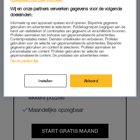
Wij en onze partners verwerken gegevens voor de volgende
doeleinden:
PREMIUM
Informatie op een apparaat opslaan en/of openen. Beperkte gegevens
LEES VERDER MET
gebruiken om advertenties te selecteren. Publieksgroepen begrijpen aan de
hand van statistieken of combinaties van gegevens uit verschillende bronnen.
PREMIUM
Profielen aanmaken ten behoeve van gepersonaliseerde advertenties.
Contentprestaties meten. Diensten ontwikkelen en verbeteren. Profielen
gebruiken voor de selectie van gepersonaliseerde advertenties. Beperkte
gegevens gebruiken om content te selecteren. Profielen aanmaken ter
personalisatie van content. Profielen gebruiken ter selectie van
gepersonaliseerde content. De prestaties van advertenties meten.
Krijg onbeperkt toegang tot alle
Derde partijen lijst
artikelen
Lees LINDA.magazine online
Instellen
Akkoord
Geniet van te gekke winacties en
lekkere puzzels
Maandelijks opzegbaar
START GRATIS MAAND