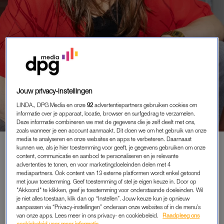
Jouw privacy-instellingen
LINDA., DPG Media en onze
92
advertentiepartners gebruiken cookies om
informatie over je apparaat, locatie, browser en surfgedrag te verzamelen.
Deze informatie combineren we met de gegevens die je zelf deelt met ons,
zoals wanneer je een account aanmaakt. Dit doen we om het gebruik van onze
media te analyseren en onze websites en apps te verbeteren. Daarnaast
FIT & GEZOND
|
INTERVIEW
kunnen we, als je hier toestemming voor geeft, je gegevens gebruiken om onze
content, communicatie en aanbod te personaliseren en je relevante
FEMKE WERD GEBOREN ZONDER
advertenties te tonen, en voor marketingdoeleinden delen met 4
VAGINA: 'ZE HEBBEN MIJN
mediapartners. Ook content van 13 externe platformen wordt enkel getoond
BAARMOEDER, EILEIDERS EN
met jouw toestemming. Geef toestemming of stel je eigen keuze in. Door op
EIERSTOK MOETEN
"Akkoord" te klikken, geef je toestemming voor onderstaande doeleinden. Wil
VERWIJDEREN'
je niet alles toestaan, klik dan op “Instellen”. Jouw keuze kun je opnieuw
aanpassen via “Privacy-instellingen” onderaan onze websites of in de menu’s
14-07-2026
|
MARISSA KLAVER
van onze apps. Lees meer in ons privacy- en cookiebeleid.
Raadpleeg ons
cookiebeleid voor meer informatie.