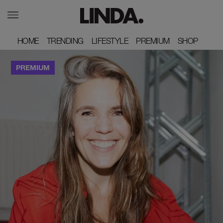
HOME
HOME
TRENDING
TRENDING
LIFESTYLE
LIFESTYLE
PREMIUM
PREMIUM
SHOP
SHOP