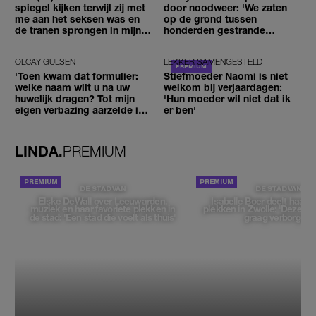
spiegel kijken terwijl zij met
door noodweer: 'We zaten
me aan het seksen was en
op de grond tussen
de tranen sprongen in mijn
honderden gestrande
ogen'
reizigers'
OLCAY GULSEN
LEKKER SAMENGESTELD
'Toen kwam dat formulier:
Stiefmoeder Naomi is niet
welke naam wilt u na uw
welkom bij verjaardagen:
huwelijk dragen? Tot mijn
'Hun moeder wil niet dat ik
eigen verbazing aarzelde ik
er ben'
geen moment'
LINDA.
PREMIUM
DE STAD VAN
DE STAD VAN
Elske DeWall over Leeuwarden,
Isabelle Boer deelt haar f
muziek en haar favoriete plekken in
plekken in Zwolle: 'Deze pl
de stad: 'Een stad die voelt als thuis'
graag verborgen'