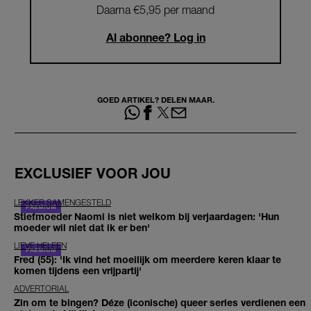
Daarna €5,95 per maand
Al abonnee? Log in
GOED ARTIKEL? DELEN MAAR.
EXCLUSIEF VOOR JOU
LEKKER SAMENGESTELD
Stiefmoeder Naomi is niet welkom bij verjaardagen: 'Hun
moeder wil niet dat ik er ben'
LIEVE HELEEN
Fred (55): 'Ik vind het moeilijk om meerdere keren klaar te
komen tijdens een vrijpartij'
ADVERTORIAL
Zin om te bingen? Déze (iconische) queer series verdienen een