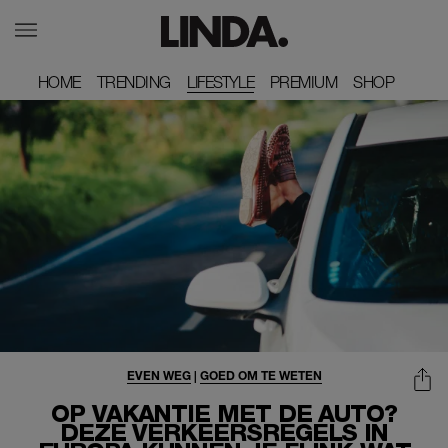
HOME
HOME
TRENDING
TRENDING
LIFESTYLE
PREMIUM
PREMIUM
SHOP
SHOP
EVEN WEG
|
GOED OM TE WETEN
OP VAKANTIE MET DE AUTO?
DEZE VERKEERSREGELS IN