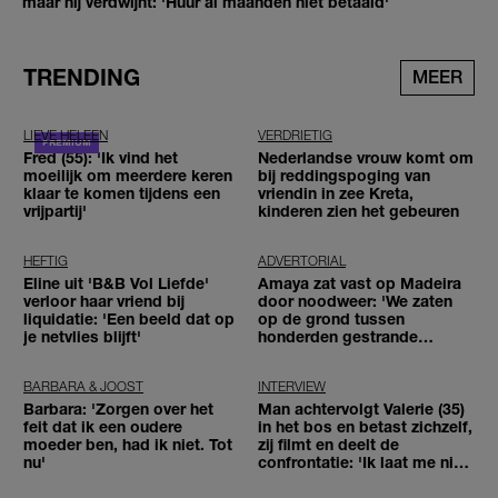
maar hij verdwijnt: 'Huur al maanden niet betaald'
TRENDING
MEER
LIEVE HELEEN
VERDRIETIG
Fred (55): 'Ik vind het
Nederlandse vrouw komt om
moeilijk om meerdere keren
bij reddingspoging van
klaar te komen tijdens een
vriendin in zee Kreta,
vrijpartij'
kinderen zien het gebeuren
HEFTIG
ADVERTORIAL
Eline uit 'B&B Vol Liefde'
Amaya zat vast op Madeira
verloor haar vriend bij
door noodweer: 'We zaten
liquidatie: 'Een beeld dat op
op de grond tussen
je netvlies blijft'
honderden gestrande
reizigers'
BARBARA & JOOST
INTERVIEW
Barbara: 'Zorgen over het
Man achtervolgt Valerie (35)
feit dat ik een oudere
in het bos en betast zichzelf,
moeder ben, had ik niet. Tot
zij filmt en deelt de
nu'
confrontatie: 'Ik laat me niet
tegenhouden'