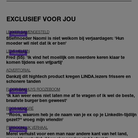
EXCLUSIEF VOOR JOU
LEKKER SAMENGESTELD
Stiefmoeder Naomi is niet welkom bij verjaardagen: 'Hun
moeder wil niet dat ik er ben'
LIEVE HELEEN
Fred (55): 'Ik vind het moeilijk om meerdere keren klaar te
komen tijdens een vrijpartij'
ADVERTORIAL
Dankzij dit hightech product kregen LINDA.lezers frissere en
schonere tanden
FLOOR BAKHUYS ROOZEBOOM
'Ik kan weer eens niet laten me af te vragen of ik wel de beste,
braafste burger ben geweest'
ROOS MOGGRÉ
'"Roos, waarom heb je de naam van je ex op je LinkedIn-tijdlijn
gezet?" vroeg mijn vriendin'
PERSOONLIJK VERHAAL
Merel verhuist voor een man naar andere kant van het land,