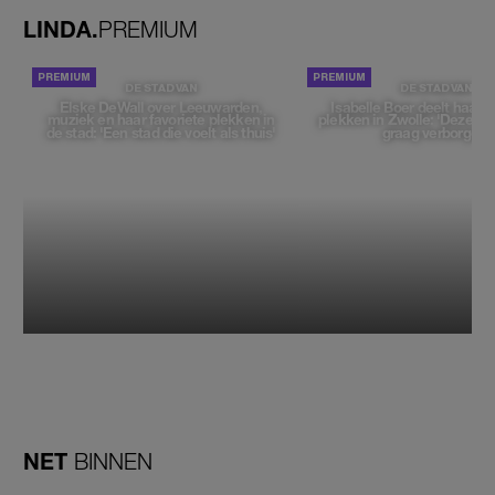
LINDA.
PREMIUM
DE STAD VAN
DE STAD VAN
Elske DeWall over Leeuwarden,
Isabelle Boer deelt haar f
muziek en haar favoriete plekken in
plekken in Zwolle: 'Deze pl
de stad: 'Een stad die voelt als thuis'
graag verborgen'
NET
BINNEN