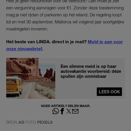
Heb je geen retourticket voor de veerboot? Dan moet je zélf
een vergunning aanvragen voor €1. Zonder deze toestemming
mag je niet rijden of parkeren op het eiland. De regeling loopt
tot en met 30 september. Mallorca wil volgend jaar soortgelijke
maatregelen invoeren.
Het beste van LINDA. direct in je mail?
Meld je aan voor
onze nieuwsbrief
.
Een slimme meid is op haar
autovakantie voorbereid: déze
spullen zijn onmisbaar
LEES OOK
GOED ARTIKEL? DELEN MAAR.
BRON
AD
FOTO
PEXELS