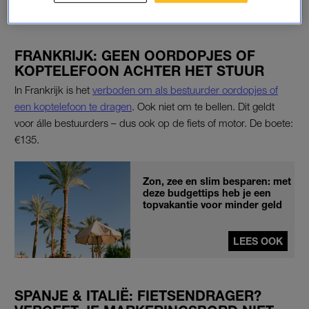
€50 en €100 en zijn online te koop.
FRANKRIJK: GEEN OORDOPJES OF
KOPTELEFOON ACHTER HET STUUR
In Frankrijk is het
verboden om als bestuurder oordopjes of
een koptelefoon te dragen
. Ook niet om te bellen. Dit geldt
voor álle bestuurders – dus ook op de fiets of motor. De boete:
€135.
Zon, zee en slim besparen: met
deze budgettips heb je een
topvakantie voor minder geld
LEES OOK
SPANJE & ITALIË: FIETSENDRAGER?