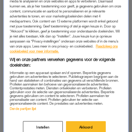
media te analyseren en onze websites en apps te verbeteren. Daarnaast
kunnen we, als je hier toestemming voor geeft, je gegevens gebruiken om onze
Volgens het ministerie van Transport bieden winterbanden in
content, communicatie en aanbod te personaliseren en je relevante
advertenties te tonen, en voor marketingdoeleinden delen met 4
de zomer “minder grip en een langere remweg.” Boetes lopen
mediapartners. Ook content van 13 externe platformen wordt enkel getoond
op van €422 tot €1682. In extreme gevallen kan de politie zelfs
met jouw toestemming. Geef toestemming of stel je eigen keuze in. Door op
"Akkoord" te klikken, geef je toestemming voor onderstaande doeleinden. Wil
je kentekenbewijs innemen.
je niet alles toestaan, klik dan op “Instellen”. Jouw keuze kun je opnieuw
aanpassen via “Privacy-instellingen” onderaan onze websites of in de menu’s
van onze apps. Lees meer in ons privacy- en cookiebeleid.
Raadpleeg ons
SPANJE: FLITSLAMP VERPLICHT VANAF
cookiebeleid voor meer informatie.
2026
Wij en onze partners verwerken gegevens voor de volgende
doeleinden:
Vanaf 1 januari 2026 moet elke auto met een Spaans kenteken
Informatie op een apparaat opslaan en/of openen. Beperkte gegevens
een zogeheten
V16-flitslamp op het dak hebben bij pech
. Die
gebruiken om advertenties te selecteren. Publieksgroepen begrijpen aan de
knippert fel oranje en is tot 1 kilometer zichtbaar. De lamp
hand van statistieken of combinaties van gegevens uit verschillende bronnen.
Profielen aanmaken ten behoeve van gepersonaliseerde advertenties.
vervangt de gevarendriehoek en is veiliger, vooral op drukke of
Contentprestaties meten. Diensten ontwikkelen en verbeteren. Profielen
gebruiken voor de selectie van gepersonaliseerde advertenties. Beperkte
donkere wegen. Boetes zonder lamp kunnen oplopen tot
gegevens gebruiken om content te selecteren. Profielen aanmaken ter
personalisatie van content. Profielen gebruiken ter selectie van
€200.
gepersonaliseerde content. De prestaties van advertenties meten.
Derde partijen lijst
De verplichting geldt voorlopig alleen voor Spaanse auto’s en
huurauto’s, maar
buitenlandse reizigers
wordt sterk
Instellen
Akkoord
aangeraden er ook één aan te schaffen. Ze kosten tussen de