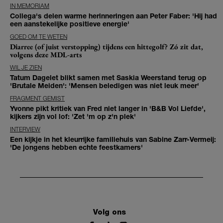
IN MEMORIAM
Collega's delen warme herinneringen aan Peter Faber: 'Hij had
een aanstekelijke positieve energie'
GOED OM TE WETEN
Diarree (of juist verstopping) tijdens een hittegolf? Zó zit dat,
volgens deze MDL-arts
WIL JE ZIEN
Tatum Dagelet blikt samen met Saskia Weerstand terug op
'Brutale Meiden': 'Mensen beledigen was niet leuk meer'
FRAGMENT GEMIST
Yvonne pikt kritiek van Fred niet langer in 'B&B Vol Liefde',
kijkers zijn vol lof: 'Zet 'm op z'n plek'
INTERVIEW
Een kijkje in het kleurrijke familiehuis van Sabine Zarr-Vermeij:
'De jongens hebben echte feestkamers'
Volg ons