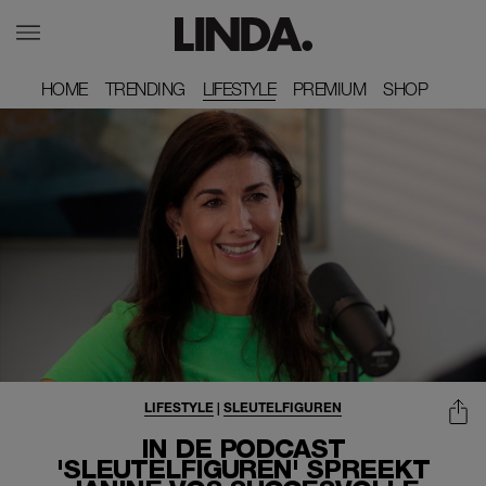
HOME
HOME
TRENDING
TRENDING
LIFESTYLE
PREMIUM
PREMIUM
SHOP
SHOP
LIFESTYLE
|
SLEUTELFIGUREN
IN DE PODCAST
'SLEUTELFIGUREN' SPREEKT