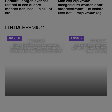
Barbara: 'Zorgen over het
Man ziet zijn vrouw
feit dat ik een oudere
meegesleurd worden door
moeder ben, had ik niet. Tot
modderstroom: 'De laatste
nu'
keer dat ik mijn vrouw zag'
LINDA.
PREMIUM
DE STAD VAN
DE STAD VAN
Elske DeWall over Leeuwarden,
Isabelle Boer deelt haar f
muziek en haar favoriete plekken in
plekken in Zwolle: 'Deze pl
de stad: 'Een stad die voelt als thuis'
graag verborgen'