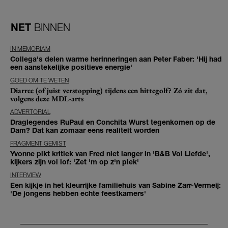
NET
BINNEN
IN MEMORIAM
Collega's delen warme herinneringen aan Peter Faber: 'Hij had
een aanstekelijke positieve energie'
GOED OM TE WETEN
Diarree (of juist verstopping) tijdens een hittegolf? Zó zit dat,
volgens deze MDL-arts
ADVERTORIAL
Draglegendes RuPaul en Conchita Wurst tegenkomen op de
Dam? Dat kan zomaar eens realiteit worden
FRAGMENT GEMIST
Yvonne pikt kritiek van Fred niet langer in 'B&B Vol Liefde',
kijkers zijn vol lof: 'Zet 'm op z'n plek'
INTERVIEW
Een kijkje in het kleurrijke familiehuis van Sabine Zarr-Vermeij:
'De jongens hebben echte feestkamers'