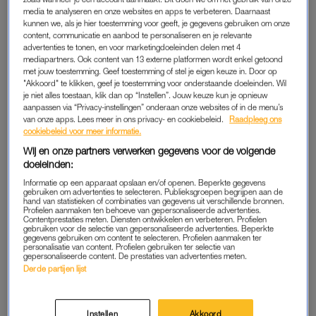
media te analyseren en onze websites en apps te verbeteren. Daarnaast
kunnen we, als je hier toestemming voor geeft, je gegevens gebruiken om onze
content, communicatie en aanbod te personaliseren en je relevante
advertenties te tonen, en voor marketingdoeleinden delen met 4
mediapartners. Ook content van 13 externe platformen wordt enkel getoond
met jouw toestemming. Geef toestemming of stel je eigen keuze in. Door op
"Akkoord" te klikken, geef je toestemming voor onderstaande doeleinden. Wil
je niet alles toestaan, klik dan op “Instellen”. Jouw keuze kun je opnieuw
aanpassen via “Privacy-instellingen” onderaan onze websites of in de menu’s
van onze apps. Lees meer in ons privacy- en cookiebeleid.
Raadpleeg ons
cookiebeleid voor meer informatie.
Wij en onze partners verwerken gegevens voor de volgende
doeleinden:
Informatie op een apparaat opslaan en/of openen. Beperkte gegevens
gebruiken om advertenties te selecteren. Publieksgroepen begrijpen aan de
hand van statistieken of combinaties van gegevens uit verschillende bronnen.
Profielen aanmaken ten behoeve van gepersonaliseerde advertenties.
Contentprestaties meten. Diensten ontwikkelen en verbeteren. Profielen
gebruiken voor de selectie van gepersonaliseerde advertenties. Beperkte
gegevens gebruiken om content te selecteren. Profielen aanmaken ter
personalisatie van content. Profielen gebruiken ter selectie van
gepersonaliseerde content. De prestaties van advertenties meten.
Derde partijen lijst
Instellen
Akkoord