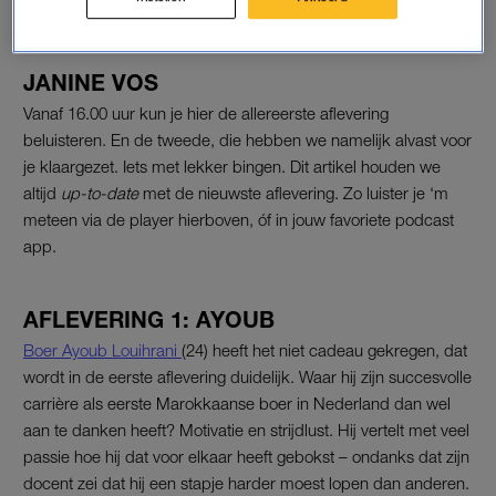
JANINE VOS
Vanaf 16.00 uur kun je hier de allereerste aflevering
beluisteren. En de tweede, die hebben we namelijk alvast voor
je klaargezet. Iets met lekker bingen. Dit artikel houden we
altijd
up-to-date
met de nieuwste aflevering. Zo luister je ‘m
meteen via de player hierboven, óf in jouw favoriete podcast
app.
AFLEVERING 1: AYOUB
Boer Ayoub Louihrani
(24) heeft het niet cadeau gekregen, dat
wordt in de eerste aflevering duidelijk. Waar hij zijn succesvolle
carrière als eerste Marokkaanse boer in Nederland dan wel
aan te danken heeft? Motivatie en strijdlust. Hij vertelt met veel
passie hoe hij dat voor elkaar heeft gebokst – ondanks dat zijn
docent zei dat hij een stapje harder moest lopen dan anderen.