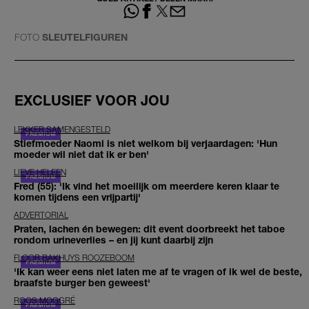
FOTO
SLEUTELFIGUREN
EXCLUSIEF VOOR JOU
LEKKER SAMENGESTELD
Stiefmoeder Naomi is niet welkom bij verjaardagen: 'Hun
moeder wil niet dat ik er ben'
LIEVE HELEEN
Fred (55): 'Ik vind het moeilijk om meerdere keren klaar te
komen tijdens een vrijpartij'
ADVERTORIAL
Praten, lachen én bewegen: dit event doorbreekt het taboe
rondom urineverlies – en jij kunt daarbij zijn
FLOOR BAKHUYS ROOZEBOOM
'Ik kan weer eens niet laten me af te vragen of ik wel de beste,
braafste burger ben geweest'
ROOS MOGGRÉ