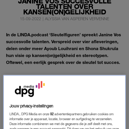
JANINE VOS SUCCESVOLLE
TALENTEN OVER
KANSEN(ON)GELIJKHEID
15-09-2022
|
ALYSSIA VAN ASPEREN VERVENNE
In de LINDA.podcast ‘Sleutelfiguren’ spreekt Janine Vos
succesvolle talenten. Verspreid over vier afleveringen,
delen onder meer Ayoub Louihrani en Shona Shukrula
hun visie op kansen(on)gelijkheid en stereotypen.
Oftewel, een eerlijk gesprek over de sleutel tot succes.
Het beste nieuws? Jij kunt lekker meeluisteren.
Jouw privacy-instellingen
LINDA., DPG Media en onze
92
advertentiepartners gebruiken cookies om
informatie over je apparaat, locatie, browser en surfgedrag te verzamelen.
Deze informatie combineren we met de gegevens die je zelf deelt met ons,
zoals wanneer je een account aanmaakt. Dit doen we om het gebruik van onze