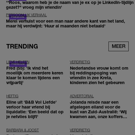
'"Roos, waarom heb je de naam van je ex op je LinkedIn-tijdlijn
gezet?" vroeg mijn vriendin'
PERSOONLIJK VERHAAL
Merel verhuist voor een man naar andere kant van het land,
maar hij verdwijnt: 'Huur al maanden niet betaald'
TRENDING
MEER
LIEVE HELEEN
VERDRIETIG
Fred (55): 'Ik vind het
Nederlandse vrouw komt om
moeilijk om meerdere keren
bij reddingspoging van
klaar te komen tijdens een
vriendin in zee Kreta,
vrijpartij'
kinderen zien het gebeuren
HEFTIG
ADVERTORIAL
Eline uit 'B&B Vol Liefde'
Jolanda reisde naar een
verloor haar vriend bij
afgelegen eiland voor de
liquidatie: 'Een beeld dat op
kust van Zuid-Australië: 'Wij
je netvlies blijft'
kwamen aan, onze koffers
niet'
BARBARA & JOOST
VERDRIETIG