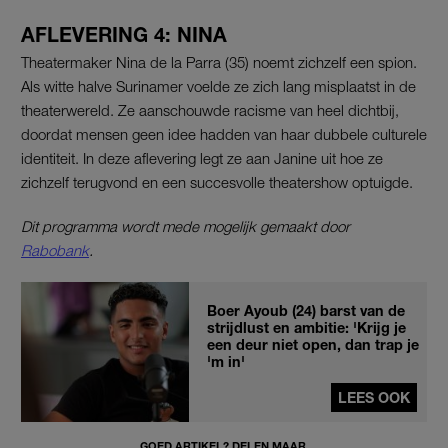
AFLEVERING 4: NINA
Theatermaker Nina de la Parra (35) noemt zichzelf een spion.
Als witte halve Surinamer voelde ze zich lang misplaatst in de
theaterwereld. Ze aanschouwde racisme van heel dichtbij,
doordat mensen geen idee hadden van haar dubbele culturele
identiteit. In deze aflevering legt ze aan Janine uit hoe ze
zichzelf terugvond en een succesvolle theatershow optuigde.
Dit programma wordt mede mogelijk gemaakt door
Rabobank
.
Boer Ayoub (24) barst van de
strijdlust en ambitie: 'Krijg je
een deur niet open, dan trap je
'm in'
LEES OOK
GOED ARTIKEL? DELEN MAAR.