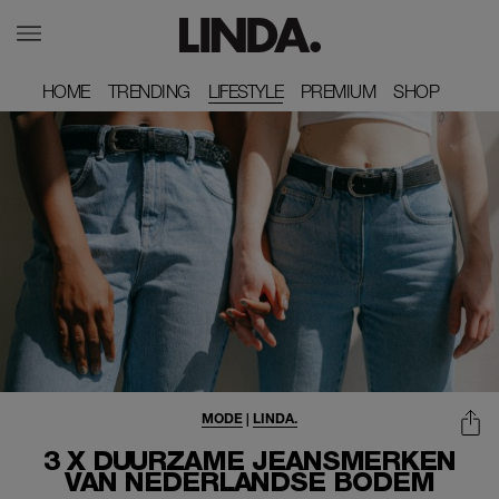
HOME
HOME
TRENDING
TRENDING
LIFESTYLE
PREMIUM
PREMIUM
SHOP
SHOP
MODE
|
LINDA.
3 X DUURZAME JEANSMERKEN
VAN NEDERLANDSE BODEM