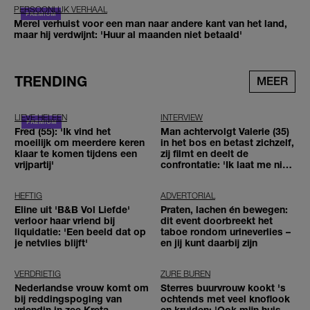
PERSOONLIJK VERHAAL
Merel verhuist voor een man naar andere kant van het land,
maar hij verdwijnt: 'Huur al maanden niet betaald'
TRENDING
MEER
LIEVE HELEEN
INTERVIEW
Fred (55): 'Ik vind het
Man achtervolgt Valerie (35)
moeilijk om meerdere keren
in het bos en betast zichzelf,
klaar te komen tijdens een
zij filmt en deelt de
vrijpartij'
confrontatie: 'Ik laat me niet
tegenhouden'
HEFTIG
ADVERTORIAL
Eline uit 'B&B Vol Liefde'
Praten, lachen én bewegen:
verloor haar vriend bij
dit event doorbreekt het
liquidatie: 'Een beeld dat op
taboe rondom urineverlies –
je netvlies blijft'
en jij kunt daarbij zijn
VERDRIETIG
ZURE BUREN
Nederlandse vrouw komt om
Sterres buurvrouw kookt 's
bij reddingspoging van
ochtends met veel knoflook
vriendin in zee Kreta,
en kruiden: 'Ook mijn huis