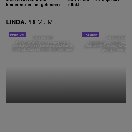
kinderen zien het gebeuren
stinkt'
LINDA.
PREMIUM
DE STAD VAN
DE STAD VAN
Elske DeWall over Leeuwarden,
Isabelle Boer deelt haar f
muziek en haar favoriete plekken in
plekken in Zwolle: 'Deze pl
de stad: 'Een stad die voelt als thuis'
graag verborgen'