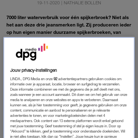
19-11-2020
|
NATHALIE BOLLEN
7000 liter waterverbruik voor één spijkerbroek? Niet als
het aan deze drie jeansmerken ligt. Zij produceren ieder
op hun eigen manier duurzame spijkerbroeken, van
hennep tot biologisch katoen.
Daarnaast steun je bij aankoop het thuisfront, want het gaat
om drie Nederlandse bedrijven.
Jouw privacy-instellingen
LINDA., DPG Media en onze
92
advertentiepartners gebruiken cookies om
MUD JEANS
informatie over je apparaat, locatie, browser en surfgedrag te verzamelen.
Deze informatie combineren we met de gegevens die je zelf deelt met ons,
Als het aan MUD Jeans ligt, veranderen zij de vervuilende
zoals wanneer je een account aanmaakt. Dit doen we om het gebruik van onze
media te analyseren en onze websites en apps te verbeteren. Daarnaast
mode-industrie. En dat begint met de spijkerbroek en het
kunnen we, als je hier toestemming voor geeft, je gegevens gebruiken om onze
principe
circulair design
. Elke jeans wordt na gebruik
content, communicatie en aanbod te personaliseren en je relevante
gerecycled. Daarnaast zijn de broeken vrij van gifstoffen en is
advertenties te tonen, en voor marketingdoeleinden delen met 4
mediapartners. Ook content van 13 externe platformen wordt enkel getoond
de productie veilig en eerlijk.
met jouw toestemming. Geef toestemming of stel je eigen keuze in. Door op
"Akkoord" te klikken, geef je toestemming voor onderstaande doeleinden. Wil
Ook interessant: bij MUD Jeans is het mogelijk om een
je niet alles toestaan, klik dan op “Instellen”. Jouw keuze kun je opnieuw