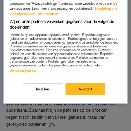
aanpassen via “Privacy-instellingen” onderaan onze websites of in de menu’s
spijkerbroek te leasen. Dat houdt in dat je voor een tientje per
van onze apps. Lees meer in ons privacy- en cookiebeleid.
Raadpleeg ons
maand een broek kunt huren. Als de twaalf maanden om zijn,
cookiebeleid voor meer informatie.
mag je de jeans houden óf je ruilt hem om voor een nieuw
Wij en onze partners verwerken gegevens voor de volgende
paar, gemaakt van jouw oude spijkerbroek.
doeleinden:
Informatie op een apparaat opslaan en/of openen. Beperkte gegevens
gebruiken om advertenties te selecteren. Publieksgroepen begrijpen aan de
hand van statistieken of combinaties van gegevens uit verschillende bronnen.
KUYICHI
Profielen aanmaken ten behoeve van gepersonaliseerde advertenties.
Contentprestaties meten. Diensten ontwikkelen en verbeteren. Profielen
gebruiken voor de selectie van gepersonaliseerde advertenties. Beperkte
Sinds 2001 werkt Kuyichi aan een manier om duurzame jeans
gegevens gebruiken om content te selecteren. Profielen aanmaken ter
te maken, onder eerlijke en veilige omstandigheden. Hoewel
personalisatie van content. Profielen gebruiken ter selectie van
gepersonaliseerde content. De prestaties van advertenties meten.
het merk in 2015 failliet werd verklaard, maakte het bedrijf in
Derde partijen lijst
2016 een doorstart met Floortje Dessing als mede-eigenaar.
Kuyichi werkt met duurzame materialen van biologisch katoen
Instellen
Akkoord
tot hennep, gerecycled polyester, linnen en meer. Het merk
gebruikt technieken om water te besparen en recyclet ook
oude jeans. Daarnaast zijn de patches op de broeken
veganistisch; ze zijn niet van leer gemaakt, maar van
gerecycled papier en lijm.