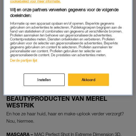
cookiebeleid voor meer informatie.
van Doris Vintage – ik heb er mijn lievelingsjas van, een groen-
Wij en onze partners verwerken gegevens voor de volgende
zwart geblokte. Nog een aanrader: Nelis Antiques in
doeleinden:
Amsterdam, dat unieke tweedehands jasjes verkoopt. Ik kocht
Informatie op een apparaat opslaan en/of openen. Beperkte gegevens
gebruiken om advertenties te selecteren. Publieksgroepen begrijpen aan de
er een oud en prachtig bruinzwart baseballjack.”
hand van statistieken of combinaties van gegevens uit verschillende bronnen.
Profielen aanmaken ten behoeve van gepersonaliseerde advertenties.
Contentprestaties meten. Diensten ontwikkelen en verbeteren. Profielen
gebruiken voor de selectie van gepersonaliseerde advertenties. Beperkte
gegevens gebruiken om content te selecteren. Profielen aanmaken ter
BLIJ MEE
personalisatie van content. Profielen gebruiken ter selectie van
gepersonaliseerde content. De prestaties van advertenties meten.
Eén van de dingen waar ze zelf blij van wordt? Haar haar. “Het
Derde partijen lijst
is veel en dik, dus als iemand die daar verstand van heeft er
een krultang in zet, heb ik echt een goeie bos krullen.”
Instellen
Akkoord
DIT ZIJN DE FAVORIETE
BEAUTYPRODUCTEN VAN MEREL
WESTRIK
En hoe ze haar huid, haar en make-uplook verder verzorgt?
Nou, hiermee.
MASCARA –
MAC Perfect Shot In Extreme Dimension 3D.