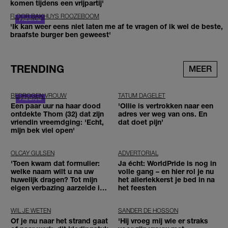
komen tijdens een vrijpartij'
FLOOR BAKHUYS ROOZEBOOM
'Ik kan weer eens niet laten me af te vragen of ik wel de beste,
braafste burger ben geweest'
TRENDING
MEER
BEDROGEN VROUW
TATUM DAGELET
Een paar uur na haar dood
'Ollie is vertrokken naar een
ontdekte Thom (32) dat zijn
adres ver weg van ons. En
vriendin vreemdging: 'Echt,
dat doet pijn’
mijn bek viel open'
OLCAY GULSEN
ADVERTORIAL
'Toen kwam dat formulier:
Ja écht: WorldPride is nog in
welke naam wilt u na uw
volle gang – en hier rol je nu
huwelijk dragen? Tot mijn
het allerlekkerst je bed in na
eigen verbazing aarzelde ik
het feesten
geen moment'
WIL JE WETEN
SANDER DE HOSSON
Of je nu naar het strand gaat
'Hij vroeg mij wie er straks