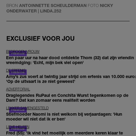
BRON
ANTOINNETTE SCHEULDERMAN
FOTO
NICKY
ONDERWATER | LINDA.252
EXCLUSIEF VOOR JOU
BEDROGEN VROUW
Een paar uur na haar dood ontdekte Thom (32) dat zijn vriendin
vreemdging: 'Echt, mijn bek viel open'
DE ERFENIS
Amy’s zus voert al twintig jaar strijd om erfenis van 10.000 euro:
'Op de uitvaart is ze niet geweest'
ADVERTORIAL
Draglegendes RuPaul en Conchita Wurst tegenkomen op de
Dam? Dat kan zomaar eens realiteit worden
LEKKER SAMENGESTELD
Stiefmoeder Naomi is niet welkom bij verjaardagen: 'Hun
moeder wil niet dat ik er ben'
LIEVE HELEEN
Fred (55): 'Ik vind het moeilijk om meerdere keren klaar te