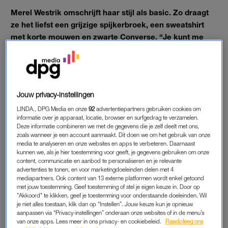
Merel Westrik omschrijft haar stijl als basic. Zo draagt
ze het liefst een grijzige spijkerbroek, een sweatshirt
met korte mouwen en zwarte Converse. “Je kunt me
echt uittekenen in die outfit,” vertelt ze in gesprek met
journaliste Antoinnette Scheulderman voor de rubriek
Mooi Mens.
Simpel betekent bij Merel echter niet gedachteloos. Ze weet
Jouw privacy-instellingen
precies wat ze op haar gezicht smeert en hoe ze haar haar het
LINDA., DPG Media en onze
92
advertentiepartners gebruiken cookies om
liefst laat stylen, zeker als er iemand met een krultang in de
informatie over je apparaat, locatie, browser en surfgedrag te verzamelen.
Deze informatie combineren we met de gegevens die je zelf deelt met ons,
buurt is.
zoals wanneer je een account aanmaakt. Dit doen we om het gebruik van onze
media te analyseren en onze websites en apps te verbeteren. Daarnaast
kunnen we, als je hier toestemming voor geeft, je gegevens gebruiken om onze
content, communicatie en aanbod te personaliseren en je relevante
VINTAGE SHOPPEN
advertenties te tonen, en voor marketingdoeleinden delen met 4
Als ze gaat winkelen (wat niet vaak is, maar áls), weet Merel
mediapartners. Ook content van 13 externe platformen wordt enkel getoond
met jouw toestemming. Geef toestemming of stel je eigen keuze in. Door op
precies waar ze moet zijn. “De laatste keer dat ik echt shopte,
"Akkoord" te klikken, geef je toestemming voor onderstaande doeleinden. Wil
ging ik naar Tally-Ho in Hoorn, waar mijn zus ooit werkte: ik
je niet alles toestaan, klik dan op “Instellen”. Jouw keuze kun je opnieuw
aanpassen via “Privacy-instellingen” onderaan onze websites of in de menu’s
heb er alle truien voor het Sinterklaasjournaal gekocht. Ze
van onze apps. Lees meer in ons privacy- en cookiebeleid.
Raadpleeg ons
hebben veel duurzame Nederlandse merken en vintage stuks