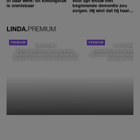
of naar werk: dit kledingstuk
voor zijn vrouw met
is onmisbaar
beginnende dementie zou
zorgen. Hij wist dat hij haar
zou moeten loslaten'
LINDA.
PREMIUM
DE STAD VAN
DE STAD VAN
Elske DeWall over Leeuwarden,
Isabelle Boer deelt haar f
muziek en haar favoriete plekken in
plekken in Zwolle: 'Deze pl
de stad: 'Een stad die voelt als thuis'
graag verborgen'