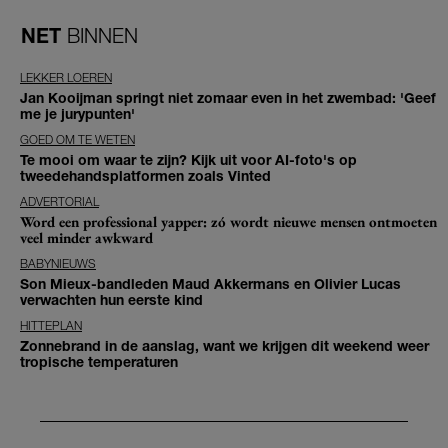
NET
BINNEN
LEKKER LOEREN
Jan Kooijman springt niet zomaar even in het zwembad: 'Geef
me je jurypunten'
GOED OM TE WETEN
Te mooi om waar te zijn? Kijk uit voor AI-foto's op
tweedehandsplatformen zoals Vinted
ADVERTORIAL
Word een professional yapper: zó wordt nieuwe mensen ontmoeten
veel minder awkward
BABYNIEUWS
Son Mieux-bandleden Maud Akkermans en Olivier Lucas
verwachten hun eerste kind
HITTEPLAN
Zonnebrand in de aanslag, want we krijgen dit weekend weer
tropische temperaturen