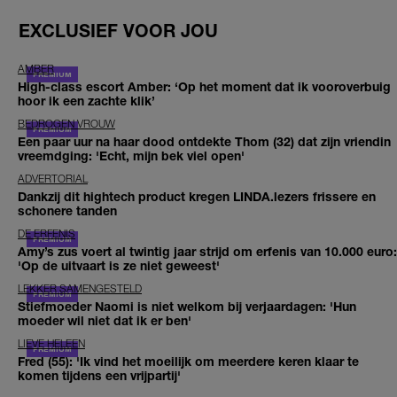
EXCLUSIEF VOOR JOU
AMBER
High-class escort Amber: ‘Op het moment dat ik vooroverbuig
hoor ik een zachte klik’
BEDROGEN VROUW
Een paar uur na haar dood ontdekte Thom (32) dat zijn vriendin
vreemdging: 'Echt, mijn bek viel open'
ADVERTORIAL
Dankzij dit hightech product kregen LINDA.lezers frissere en
schonere tanden
DE ERFENIS
Amy’s zus voert al twintig jaar strijd om erfenis van 10.000 euro:
'Op de uitvaart is ze niet geweest'
LEKKER SAMENGESTELD
Stiefmoeder Naomi is niet welkom bij verjaardagen: 'Hun
moeder wil niet dat ik er ben'
LIEVE HELEEN
Fred (55): 'Ik vind het moeilijk om meerdere keren klaar te
komen tijdens een vrijpartij'