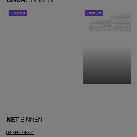
ACHTERGROND
DE STAD VAN
Elske DeWall over Leeu
muziek en haar favoriete p
de stad: 'Een stad die voelt 
NET
BINNEN
LEKKER LOEREN