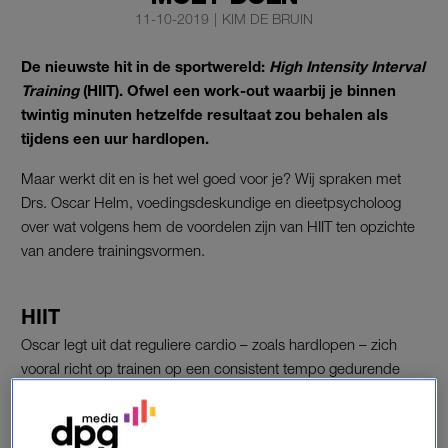
11-10-2019
|
KIM DE BRUIN
De nieuwste hit in de sportwereld:
High Intensity Interval
Training
(HIIT). Ofwel een work-out waarbij je binnen
twintig minuten hetzelfde resultaat zou behalen als
tijdens een uur hardlopen.
Maar werkt dit en is het wel goed voor je? Wij spraken met
Drs. Oscar Helm, voedingsdeskundige en dieetpsycholoog
over wat volgens hem de voordelen zijn van HIIT ten opzichte
van andere trainingsvormen.
HIIT
Oscar legt uit dat reguliere cardio – zoals hardlopen – zich
vooral richt op trainen op een consistent tempo gedurende
een langere periode. “HITT kenmerkt zich juist door een korte
periode van maximale inzet”, vertelt hij. Bij hardlopen train je
bijvoorbeeld op zo’n zeventig procent van je vermogen. “Bij