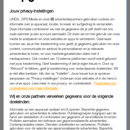
HIIT geef je de volle honderd procent, om vervolgens tijdens
Jouw privacy-instellingen
een korte pauze op adem te komen.”
LINDA., DPG Media en onze
92
advertentiepartners gebruiken cookies om
informatie over je apparaat, locatie, browser en surfgedrag te verzamelen.
Deze informatie combineren we met de gegevens die je zelf deelt met ons,
1. HET IS LEUKER DAN ANDERE
zoals wanneer je een account aanmaakt. Dit doen we om het gebruik van onze
DUURSPORT
media te analyseren en onze websites en apps te verbeteren. Daarnaast
kunnen we, als je hier toestemming voor geeft, je gegevens gebruiken om onze
“HIIT kan op heel veel verschillende manieren, van
content, communicatie en aanbod te personaliseren en je relevante
circuittraining tot en met interval sprints. Er zit ontzettend veel
advertenties te tonen, en voor marketingdoeleinden delen met 4
mediapartners. Ook content van 13 externe platformen wordt enkel getoond
variatie in je trainingen”, vertelt Oscar. Bij hardlopen of
met jouw toestemming. Geef toestemming of stel je eigen keuze in. Door op
wandelen sport je voor een lange tijd op dezelfde intensiteit,
"Akkoord" te klikken, geef je toestemming voor onderstaande doeleinden. Wil
waardoor dit sneller gaat vervelen. “Doordat HIIT vaak als leuk
je niet alles toestaan, klik dan op “Instellen”. Jouw keuze kun je opnieuw
aanpassen via “Privacy-instellingen” onderaan onze websites of in de menu’s
wordt ervaren, houdt men het ook langer vol.”
van onze apps. Lees meer in ons privacy- en cookiebeleid.
Raadpleeg ons
cookiebeleid voor meer informatie.
Lees ook
Wij en onze partners verwerken gegevens voor de volgende
6 x body positivity influencers die hun echte lichaam laten zien
doeleinden:
Informatie op een apparaat opslaan en/of openen. Beperkte gegevens
gebruiken om advertenties te selecteren. Publieksgroepen begrijpen aan de
hand van statistieken of combinaties van gegevens uit verschillende bronnen.
2. JE BENT ER GEEN UREN MEE KWIJT
Profielen aanmaken ten behoeve van gepersonaliseerde advertenties.
Contentprestaties meten. Diensten ontwikkelen en verbeteren. Profielen
Oscar zegt dat je HIIT-training op het gebied van
gebruiken voor de selectie van gepersonaliseerde advertenties. Beperkte