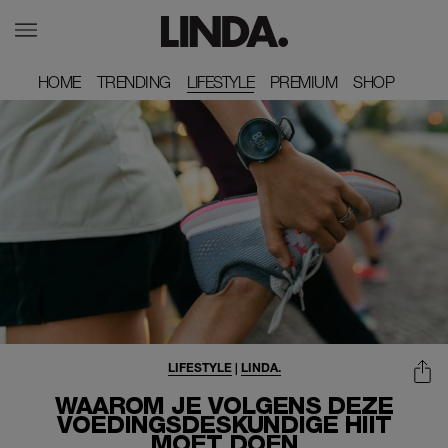
HOME
HOME
TRENDING
TRENDING
LIFESTYLE
PREMIUM
PREMIUM
SHOP
SHOP
LIFESTYLE
|
LINDA.
WAAROM JE VOLGENS DEZE
VOEDINGSDESKUNDIGE HIIT
MOET DOEN