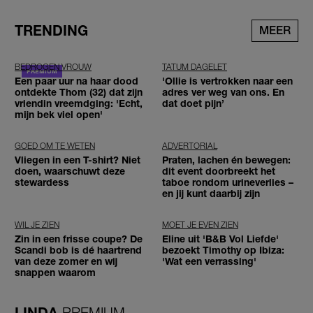
TRENDING
MEER
BEDROGEN VROUW
TATUM DAGELET
Een paar uur na haar dood
'Ollie is vertrokken naar een
ontdekte Thom (32) dat zijn
adres ver weg van ons. En
vriendin vreemdging: 'Echt,
dat doet pijn’
mijn bek viel open'
GOED OM TE WETEN
ADVERTORIAL
Vliegen in een T-shirt? Niet
Praten, lachen én bewegen:
doen, waarschuwt deze
dit event doorbreekt het
stewardess
taboe rondom urineverlies –
en jij kunt daarbij zijn
WIL JE ZIEN
MOET JE EVEN ZIEN
Zin in een frisse coupe? De
Eline uit 'B&B Vol Liefde'
Scandi bob is dé haartrend
bezoekt Timothy op Ibiza:
van deze zomer en wij
'Wat een verrassing'
snappen waarom
LINDA.
PREMIUM