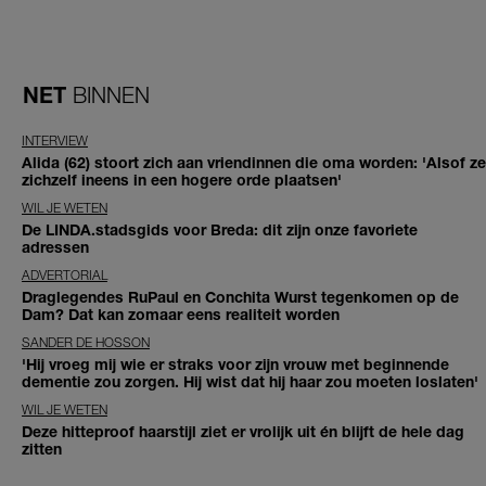
NET
BINNEN
INTERVIEW
Alida (62) stoort zich aan vriendinnen die oma worden: 'Alsof ze
zichzelf ineens in een hogere orde plaatsen'
WIL JE WETEN
De LINDA.stadsgids voor Breda: dit zijn onze favoriete
adressen
ADVERTORIAL
Draglegendes RuPaul en Conchita Wurst tegenkomen op de
Dam? Dat kan zomaar eens realiteit worden
SANDER DE HOSSON
'Hij vroeg mij wie er straks voor zijn vrouw met beginnende
dementie zou zorgen. Hij wist dat hij haar zou moeten loslaten'
WIL JE WETEN
Deze hitteproof haarstijl ziet er vrolijk uit én blijft de hele dag
zitten