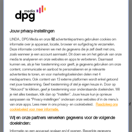
30-06-2020
|
KELLY VAN HAL
Sudoku: wie is er niet groot mee geworden? Speel je
favoriete getallenpuzzel nu oneindig online.
Jouw privacy-instellingen
LINDA., DPG Media en onze
92
advertentiepartners gebruiken cookies om
informatie over je apparaat, locatie, browser en surfgedrag te verzamelen.
SUDOKU SPELEN
Deze informatie combineren we met de gegevens die je zelf deelt met ons,
zoals wanneer je een account aanmaakt. Dit doen we om het gebruik van onze
media te analyseren en onze websites en apps te verbeteren. Daarnaast
kunnen we, als je hier toestemming voor geeft, je gegevens gebruiken om onze
HOE SPEEL JE SUDOKU?
content, communicatie en aanbod te personaliseren en je relevante
advertenties te tonen, en voor marketingdoeleinden delen met 4
Op elke rij en in elke kolom moet je precies een keer de
mediapartners. Ook content van 13 externe platformen wordt enkel getoond
cijfers van 1 tot en met 9 invullen.
met jouw toestemming. Geef toestemming of stel je eigen keuze in. Door op
In elk vierkant van 3×3 mag ook precies een keer 1 tot en
"Akkoord" te klikken, geef je toestemming voor onderstaande doeleinden. Wil
je niet alles toestaan, klik dan op “Instellen”. Jouw keuze kun je opnieuw
met 9 staan.
aanpassen via “Privacy-instellingen” onderaan onze websites of in de menu’s
Tip: begin met een getal waar er al veel van zijn ingevuld of
van onze apps. Lees meer in ons privacy- en cookiebeleid.
Raadpleeg ons
cookiebeleid voor meer informatie.
met kolommen, rijen of vierkanten die weinig open plekken
Wij en onze partners verwerken gegevens voor de volgende
bevatten.
doeleinden:
Informatie op een apparaat opslaan en/of openen. Beperkte gegevens