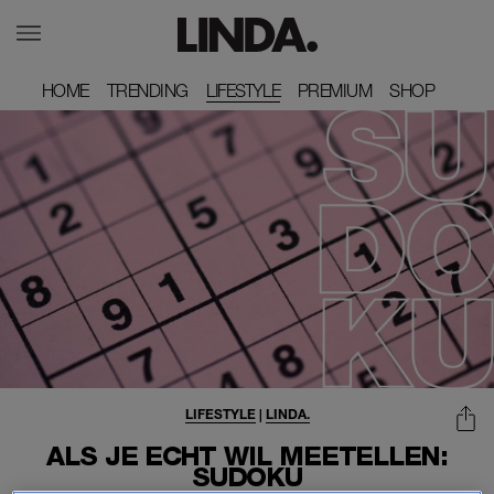
HOME
HOME
TRENDING
TRENDING
LIFESTYLE
PREMIUM
PREMIUM
SHOP
SHOP
LIFESTYLE
|
LINDA.
ALS JE ECHT WIL MEETELLEN:
SUDOKU