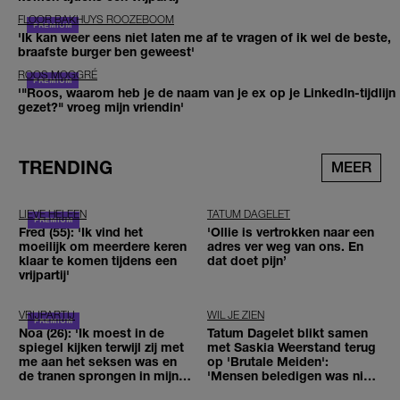
FLOOR BAKHUYS ROOZEBOOM
'Ik kan weer eens niet laten me af te vragen of ik wel de beste,
braafste burger ben geweest'
ROOS MOGGRÉ
'"Roos, waarom heb je de naam van je ex op je LinkedIn-tijdlijn
gezet?" vroeg mijn vriendin'
TRENDING
MEER
LIEVE HELEEN
TATUM DAGELET
Fred (55): 'Ik vind het
'Ollie is vertrokken naar een
moeilijk om meerdere keren
adres ver weg van ons. En
klaar te komen tijdens een
dat doet pijn’
vrijpartij'
VRIJPARTIJ
WIL JE ZIEN
Noa (26): 'Ik moest in de
Tatum Dagelet blikt samen
spiegel kijken terwijl zij met
met Saskia Weerstand terug
me aan het seksen was en
op 'Brutale Meiden':
de tranen sprongen in mijn
'Mensen beledigen was niet
ogen'
leuk meer'