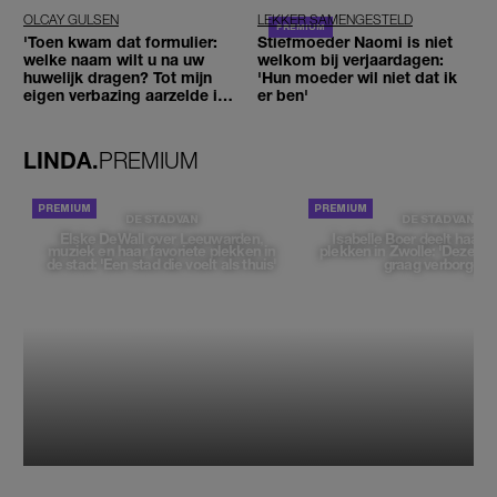
OLCAY GULSEN
LEKKER SAMENGESTELD
'Toen kwam dat formulier:
Stiefmoeder Naomi is niet
welke naam wilt u na uw
welkom bij verjaardagen:
huwelijk dragen? Tot mijn
'Hun moeder wil niet dat ik
eigen verbazing aarzelde ik
er ben'
geen moment'
LINDA.
PREMIUM
DE STAD VAN
DE STAD VAN
Elske DeWall over Leeuwarden,
Isabelle Boer deelt haar f
muziek en haar favoriete plekken in
plekken in Zwolle: 'Deze pl
de stad: 'Een stad die voelt als thuis'
graag verborgen'