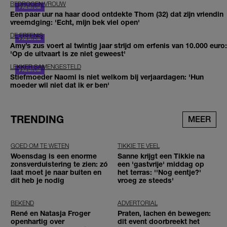
BEDROGEN VROUW
Een paar uur na haar dood ontdekte Thom (32) dat zijn vriendin
vreemdging: 'Echt, mijn bek viel open'
DE ERFENIS
Amy’s zus voert al twintig jaar strijd om erfenis van 10.000 euro:
'Op de uitvaart is ze niet geweest'
LEKKER SAMENGESTELD
Stiefmoeder Naomi is niet welkom bij verjaardagen: 'Hun
moeder wil niet dat ik er ben'
TRENDING
MEER
GOED OM TE WETEN
TIKKIE TE VEEL
Woensdag is een enorme
Sanne krijgt een Tikkie na
zonsverduistering te zien: zó
een 'gastvrije' middag op
laat moet je naar buiten en
het terras: ''Nog eentje?'
dit heb je nodig
vroeg ze steeds'
BEKEND
ADVERTORIAL
René en Natasja Froger
Praten, lachen én bewegen:
openhartig over
dit event doorbreekt het