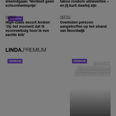
vreemdgaan: 'Verdient geen
taboe rondom urineverlies –
schoonheidsprijs'
en jij kunt daarbij zijn
AMBER
HEFTIG
High-class escort Amber:
Overleden persoon
‘Op het moment dat ik
aangetroffen op het strand
vooroverbuig hoor ik een
van Noordwijk
zachte klik’
LINDA.
PREMIUM
ACHTERGROND
DE STAD VAN
Elske DeWall over Leeu
muziek en haar favoriete p
de stad: 'Een stad die voelt 