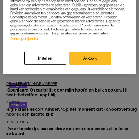
Informatie op een apparaat opslaan en/of openen. Beperkte gegevens
gebruiken om advertenties te selecteren. Publieksgroepen begrijpen aan de
hand van statistieken of combinaties van gegevens uit verschillende bronnen.
Profielen aanmaken ten behoeve van gepersonaliseerde advertenties.
Benieuwd naar de andere spelletjes? Kijk voor het hele
Contentprestaties meten. Diensten ontwikkelen en verbeteren. Profielen
gebruiken voor de selectie van gepersonaliseerde advertenties. Beperkte
overzicht op
LINDA.nl/spelletjes
gegevens gebruiken om content te selecteren. Profielen aanmaken ter
personalisatie van content. Profielen gebruiken ter selectie van
gepersonaliseerde content. De prestaties van advertenties meten.
GOED ARTIKEL? DELEN MAAR.
Derde partijen lijst
Instellen
Akkoord
EXCLUSIEF VOOR JOU
DE ALLEENSTAANDE MOEDER
'Spanjaard Oscar blijft door mijn hoofd en buik spoken. Hij
heeft hetzelfde, appt hij'
AMBER
High-class escort Amber: ‘Op het moment dat ik vooroverbuig
hoor ik een zachte klik’
ADVERTORIAL
Deze simpele tips maken nieuwe mensen ontmoeten véél minder
awkward