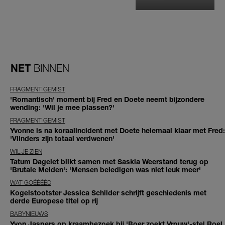
NET
BINNEN
FRAGMENT GEMIST
'Romantisch' moment bij Fred en Doete neemt bijzondere
wending: 'Wil je mee plassen?'
FRAGMENT GEMIST
Yvonne is na koraalincident met Doete helemaal klaar met Fred:
'Vlinders zijn totaal verdwenen'
WIL JE ZIEN
Tatum Dagelet blikt samen met Saskia Weerstand terug op
'Brutale Meiden': 'Mensen beledigen was niet leuk meer'
WAT GOÉÉÉÉD
Kogelstootster Jessica Schilder schrijft geschiedenis met
derde Europese titel op rij
BABYNIEUWS
Yvon Jaspers op kraambezoek bij 'Boer zoekt Vrouw'-stel Roel