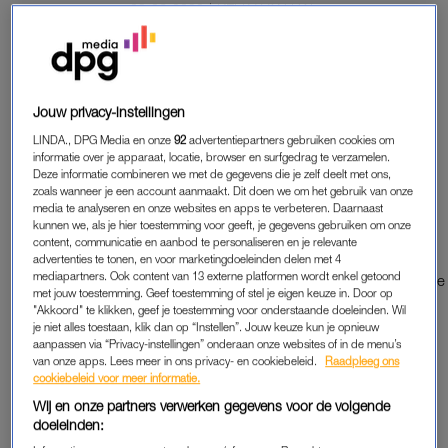
30-06-2020
|
KELLY VAN HAL
Voor iedereen die van orde en regelmaat houdt is dit het
ideale spel de gedachten op nul te zetten.
Jouw privacy-instellingen
LINDA., DPG Media en onze
92
advertentiepartners gebruiken cookies om
informatie over je apparaat, locatie, browser en surfgedrag te verzamelen.
BUBBLE GAME 3 SPELEN
Deze informatie combineren we met de gegevens die je zelf deelt met ons,
zoals wanneer je een account aanmaakt. Dit doen we om het gebruik van onze
media te analyseren en onze websites en apps te verbeteren. Daarnaast
HOE SPEEL JE BUBBLE GAME 3?
kunnen we, als je hier toestemming voor geeft, je gegevens gebruiken om onze
content, communicatie en aanbod te personaliseren en je relevante
Schiet de bubbel weg tegen de bubbelmuur.
advertenties te tonen, en voor marketingdoeleinden delen met 4
mediapartners. Ook content van 13 externe platformen wordt enkel getoond
Beweeg je muis om de schietrichting te bepalen en door te
met jouw toestemming. Geef toestemming of stel je eigen keuze in. Door op
klikken vuur je je bubbel af.
"Akkoord" te klikken, geef je toestemming voor onderstaande doeleinden. Wil
Wanneer minimaal 3 bubbels van dezelfde kleur elkaar
je niet alles toestaan, klik dan op “Instellen”. Jouw keuze kun je opnieuw
aanpassen via “Privacy-instellingen” onderaan onze websites of in de menu’s
raken, verdwijnen ze.
van onze apps. Lees meer in ons privacy- en cookiebeleid.
Raadpleeg ons
Hoe meer bubbels je tegelijk laat verdwijnen, hoe meer
cookiebeleid voor meer informatie.
punten je scoort.
Wij en onze partners verwerken gegevens voor de volgende
Probeer alle bubbels van het spel weg te schieten en
doeleinden:
daarmee een zo hoog mogelijke score te behalen.