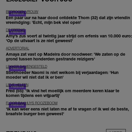
BEDROGEN VROUW
Een paar uur na haar dood ontdekte Thom (32) dat zijn vriendin
vreemdging: 'Echt, mijn bek viel open'
DE ERFENIS
Amy’s zus voert al twintig jaar strijd om erfenis van 10.000 euro:
'Op de uitvaart is ze niet geweest'
ADVERTORIAL
Amaya zat vast op Madeira door noodweer: 'We zaten op de
grond tussen honderden gestrande reizigers'
LEKKER SAMENGESTELD
Stiefmoeder Naomi is niet welkom bij verjaardagen: 'Hun
moeder wil niet dat ik er ben'
LIEVE HELEEN
Fred (55): 'Ik vind het moeilijk om meerdere keren klaar te
komen tijdens een vrijpartij'
FLOOR BAKHUYS ROOZEBOOM
'Ik kan weer eens niet laten me af te vragen of ik wel de beste,
braafste burger ben geweest'