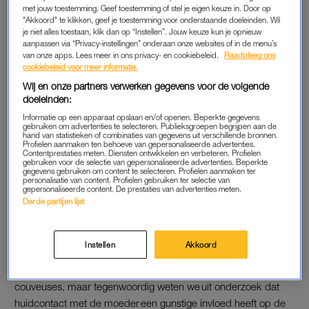
ook hoe deze unieke set microbewoners, die je vanaf de
met jouw toestemming. Geef toestemming of stel je eigen keuze in. Door op
"Akkoord" te klikken, geef je toestemming voor onderstaande doeleinden. Wil
geboorte meekrijgt, je huid kunnen helpen met wondgenezing
je niet alles toestaan, klik dan op “Instellen”. Jouw keuze kun je opnieuw
en haar mooi en gezond houden.
aanpassen via “Privacy-instellingen” onderaan onze websites of in de menu’s
van onze apps. Lees meer in ons privacy- en cookiebeleid.
Raadpleeg ons
cookiebeleid voor meer informatie.
Wij en onze partners verwerken gegevens voor de volgende
SKIN-SKINCONTACT
doeleinden:
Soms heb je geen keuze, maar helaas kunnen een
Informatie op een apparaat opslaan en/of openen. Beperkte gegevens
keizersnede en antibiotica gedurende de eerste dagen het
gebruiken om advertenties te selecteren. Publieksgroepen begrijpen aan de
hand van statistieken of combinaties van gegevens uit verschillende bronnen.
huidmicrobioom van je kind negatief beïnvloeden. In dat geval
Profielen aanmaken ten behoeve van gepersonaliseerde advertenties.
Contentprestaties meten. Diensten ontwikkelen en verbeteren. Profielen
is het (extra) belangrijk dat je je pasgeboren kindje niet al te
gebruiken voor de selectie van gepersonaliseerde advertenties. Beperkte
gegevens gebruiken om content te selecteren. Profielen aanmaken ter
snel, te vaak en zeker niet met schuimende babyproducten
personalisatie van content. Profielen gebruiken ter selectie van
wast. Zodat alle goede bacteriën kans krijgen te groeien en
gepersonaliseerde content. De prestaties van advertenties meten.
Derde partijen lijst
van de huid van jouw kind een vast plekje te maken.
Er is trouwens nog een fantastisch voorbeeld van hoe een
Instellen
Akkoord
moeder op huidgebied kan ‘geven’. Vroeger werden te vroeg
geboren baby’s zorgvuldig ‘vastgehouden en afgeschermd’ in
couveuses, maar tegenwoordig weten we uit onderzoek dat
huidcontact met de moeder een gunstige invloed heeft op de