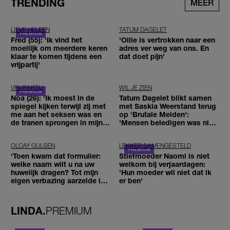
TRENDING
MEER
LIEVE HELEEN
TATUM DAGELET
Fred (55): 'Ik vind het
'Ollie is vertrokken naar een
moeilijk om meerdere keren
adres ver weg van ons. En
klaar te komen tijdens een
dat doet pijn’
vrijpartij'
VRIJPARTIJ
WIL JE ZIEN
Noa (26): 'Ik moest in de
Tatum Dagelet blikt samen
spiegel kijken terwijl zij met
met Saskia Weerstand terug
me aan het seksen was en
op 'Brutale Meiden':
de tranen sprongen in mijn
'Mensen beledigen was niet
ogen'
leuk meer'
OLCAY GULSEN
LEKKER SAMENGESTELD
'Toen kwam dat formulier:
Stiefmoeder Naomi is niet
welke naam wilt u na uw
welkom bij verjaardagen:
huwelijk dragen? Tot mijn
'Hun moeder wil niet dat ik
eigen verbazing aarzelde ik
er ben'
geen moment'
LINDA.
PREMIUM