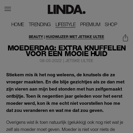
HOME
HOME
TRENDING
TRENDING
LIFESTYLE
PREMIUM
PREMIUM
SHOP
SHOP
BEAUTY
|
HUIDWIJZER MET JETSKE ULTEE
HUIDWIJZER
MOEDERDAG: EXTRA KNUFFELEN
VOOR EEN MOOIE HUID
08-05-2022
|
JETSKE ULTEE
Stiekem mis ik het nog weleens, de knutsels die ze
vroeger maakten. En die blije gezichtjes als ze dan met
zijn vieren aan mijn bed stonden met hun zelfgemaakt
ontbijtje. Toen ik negentien jaar geleden voor het eerst
moeder werd, kon ik me echt niet voorstellen hoe me
dat zou veranderen en wat me dat zou geven.
Overigens wist ik toen natuurlijk (gelukkig) ook nog niet wat je
zelf als moeder moet geven. Moeder is niet voor niets de