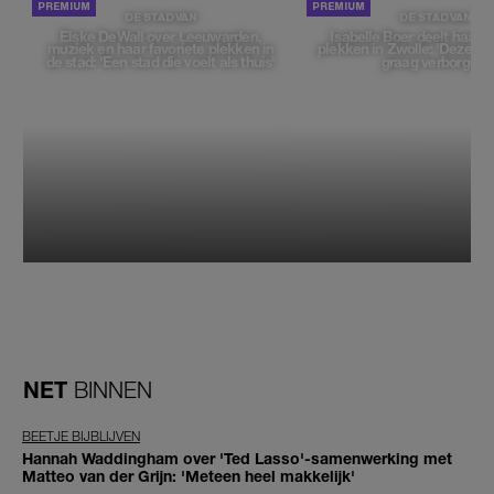
DE STAD VAN
DE STAD VAN
Elske DeWall over Leeuwarden,
Isabelle Boer deelt haar f
muziek en haar favoriete plekken in
plekken in Zwolle: 'Deze pl
de stad: 'Een stad die voelt als thuis'
graag verborgen'
NET
BINNEN
BEETJE BIJBLIJVEN
Hannah Waddingham over 'Ted Lasso'-samenwerking met
Matteo van der Grijn: 'Meteen heel makkelijk'