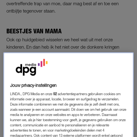
overtreffende trap van moe, daar mag best af en toe een
ontbijtje tegenover staan.
BEESTJES VAN MAMA
Ook op huidgebied wisselen we heel wat uit met onze
kinderen. En dan heb ik het niet over de donkere kringen
onder je ogen, rimpels en grijze haren die ze je kunnen
bezorgen. Maar wist jij dat je als moeder bepalend bent voor
het huidmicrobioom van jouw kinderen? Ofwel voor de
bacteriesamenstelling op hun huid? Dat klinkt ingewikkeld,
maar de vaste bewoners van de huid van jouw kinderen
Jouw privacy-instellingen
worden tijdens de eerste dagen na de geboorte geselecteerd.
LINDA., DPG Media en onze
92
advertentiepartners gebruiken cookies om
En die zijn voor een heel groot deel van jouw lichaam
informatie over je apparaat, locatie, browser en surfgedrag te verzamelen.
Deze informatie combineren we met de gegevens die je zelf deelt met ons,
afkomstig.
zoals wanneer je een account aanmaakt. Dit doen we om het gebruik van onze
media te analyseren en onze websites en apps te verbeteren. Daarnaast
Uit onderzoek wordt steeds duidelijker hoe belangrijk die
kunnen we, als je hier toestemming voor geeft, je gegevens gebruiken om onze
content, communicatie en aanbod te personaliseren en je relevante
bacteriën zijn om je huid te beschermen tegen schade van
advertenties te tonen, en voor marketingdoeleinden delen met 4
buitenaf, zoals tegen uv-straling en slechte bacteriën. Maar
mediapartners. Ook content van 13 externe platformen wordt enkel getoond