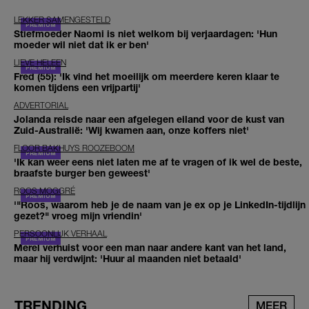
LEKKER SAMENGESTELD
Stiefmoeder Naomi is niet welkom bij verjaardagen: 'Hun
moeder wil niet dat ik er ben'
LIEVE HELEEN
Fred (55): 'Ik vind het moeilijk om meerdere keren klaar te
komen tijdens een vrijpartij'
ADVERTORIAL
Jolanda reisde naar een afgelegen eiland voor de kust van
Zuid-Australië: 'Wij kwamen aan, onze koffers niet'
FLOOR BAKHUYS ROOZEBOOM
'Ik kan weer eens niet laten me af te vragen of ik wel de beste,
braafste burger ben geweest'
ROOS MOGGRÉ
'"Roos, waarom heb je de naam van je ex op je LinkedIn-tijdlijn
gezet?" vroeg mijn vriendin'
PERSOONLIJK VERHAAL
Merel verhuist voor een man naar andere kant van het land,
maar hij verdwijnt: 'Huur al maanden niet betaald'
TRENDING
MEER