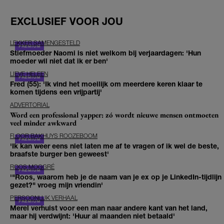
EXCLUSIEF VOOR JOU
LEKKER SAMENGESTELD
Stiefmoeder Naomi is niet welkom bij verjaardagen: 'Hun
moeder wil niet dat ik er ben'
LIEVE HELEEN
Fred (55): 'Ik vind het moeilijk om meerdere keren klaar te
komen tijdens een vrijpartij'
ADVERTORIAL
Word een professional yapper: zó wordt nieuwe mensen ontmoeten
veel minder awkward
FLOOR BAKHUYS ROOZEBOOM
'Ik kan weer eens niet laten me af te vragen of ik wel de beste,
braafste burger ben geweest'
ROOS MOGGRÉ
'"Roos, waarom heb je de naam van je ex op je LinkedIn-tijdlijn
gezet?" vroeg mijn vriendin'
PERSOONLIJK VERHAAL
Merel verhuist voor een man naar andere kant van het land,
maar hij verdwijnt: 'Huur al maanden niet betaald'