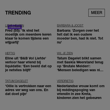
TRENDING
MEER
LIEVE HELEEN
BARBARA & JOOST
Fred (55): 'Ik vind het
Barbara: 'Zorgen over het
moeilijk om meerdere keren
feit dat ik een oudere
klaar te komen tijdens een
moeder ben, had ik niet. Tot
vrijpartij'
nu'
HEFTIG
WIL JE ZIEN
Eline uit 'B&B Vol Liefde'
Tatum Dagelet blikt samen
verloor haar vriend bij
met Saskia Weerstand terug
liquidatie: 'Een beeld dat op
op 'Brutale Meiden':
je netvlies blijft'
'Mensen beledigen was niet
leuk meer'
TATUM DAGELET
VERDRIETIG
'Ollie is vertrokken naar een
Nederlandse vrouw komt om
adres ver weg van ons. En
bij reddingspoging van
dat doet pijn’
vriendin in zee Kreta,
kinderen zien het gebeuren