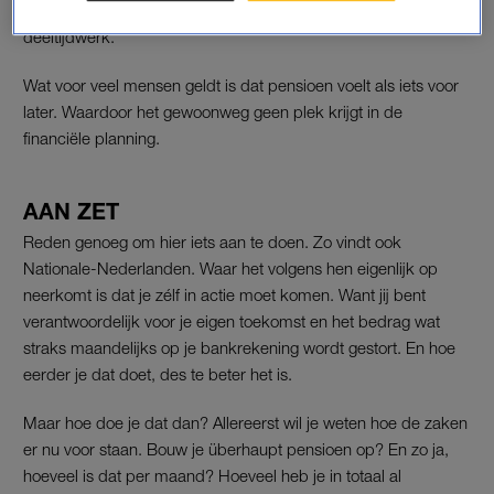
prioriteiten hebben of dat ze minder verdienen door
deeltijdwerk.
Wat voor veel mensen geldt is dat pensioen voelt als iets voor
later. Waardoor het gewoonweg geen plek krijgt in de
financiële planning.
AAN ZET
Reden genoeg om hier iets aan te doen. Zo vindt ook
Nationale-Nederlanden. Waar het volgens hen eigenlijk op
neerkomt is dat je zélf in actie moet komen. Want jij bent
verantwoordelijk voor je eigen toekomst en het bedrag wat
straks maandelijks op je bankrekening wordt gestort. En hoe
eerder je dat doet, des te beter het is.
Maar hoe doe je dat dan? Allereerst wil je weten hoe de zaken
er nu voor staan. Bouw je überhaupt pensioen op? En zo ja,
hoeveel is dat per maand? Hoeveel heb je in totaal al