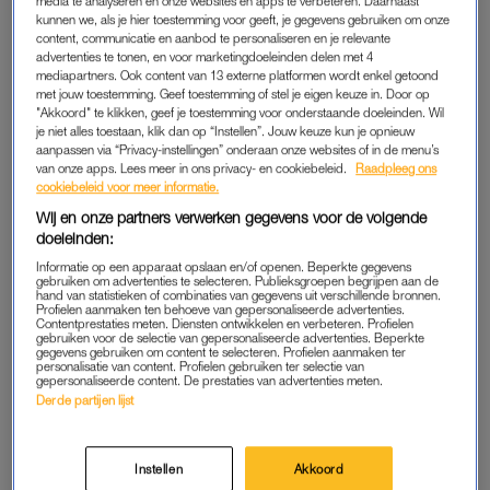
media te analyseren en onze websites en apps te verbeteren. Daarnaast
kunnen we, als je hier toestemming voor geeft, je gegevens gebruiken om onze
Maar hoe komt dat precies? Nou, daar is een verklaring voor.
content, communicatie en aanbod te personaliseren en je relevante
Vrouwen werken vaker parttime, verdienen gemiddeld (voor
advertenties te tonen, en voor marketingdoeleinden delen met 4
mediapartners. Ook content van 13 externe platformen wordt enkel getoond
precies dezelfde baan notabene) minder dan mannen en
met jouw toestemming. Geef toestemming of stel je eigen keuze in. Door op
nemen vaker onbetaald zorg- of ouderschapsverlof op.
"Akkoord" te klikken, geef je toestemming voor onderstaande doeleinden. Wil
je niet alles toestaan, klik dan op “Instellen”. Jouw keuze kun je opnieuw
Bijvoorbeeld om voor de kinderen te zorgen of te
aanpassen via “Privacy-instellingen” onderaan onze websites of in de menu’s
mantelzorgen. O, en vrouwen werken vaker in sectoren als de
van onze apps. Lees meer in ons privacy- en cookiebeleid.
Raadpleeg ons
zorg, waar de pensioenregelingen minder ruim zijn dan in
cookiebeleid voor meer informatie.
andere sectoren. Tel daar nog bij op dat vrouwen gemiddeld
Wij en onze partners verwerken gegevens voor de volgende
doeleinden:
ouder worden dan mannen en daar heb je je conclusie:
vrouwen bouwen minder pensioen op en moeten ook nog
Informatie op een apparaat opslaan en/of openen. Beperkte gegevens
gebruiken om advertenties te selecteren. Publieksgroepen begrijpen aan de
langer met hun geld doen.
hand van statistieken of combinaties van gegevens uit verschillende bronnen.
Profielen aanmaken ten behoeve van gepersonaliseerde advertenties.
Contentprestaties meten. Diensten ontwikkelen en verbeteren. Profielen
gebruiken voor de selectie van gepersonaliseerde advertenties. Beperkte
gegevens gebruiken om content te selecteren. Profielen aanmaken ter
UITSTELLEN
personalisatie van content. Profielen gebruiken ter selectie van
gepersonaliseerde content. De prestaties van advertenties meten.
Veel vrouwen weten dit allemaal wel, maar stellen het
Derde partijen lijst
opbouwen van pensioen toch uit. Bijvoorbeeld omdat ze zich
onzeker voelen over financiële zaken, het Nederlandse
Instellen
Akkoord
pensioenstelsel ingewikkeld vinden, andere financiële