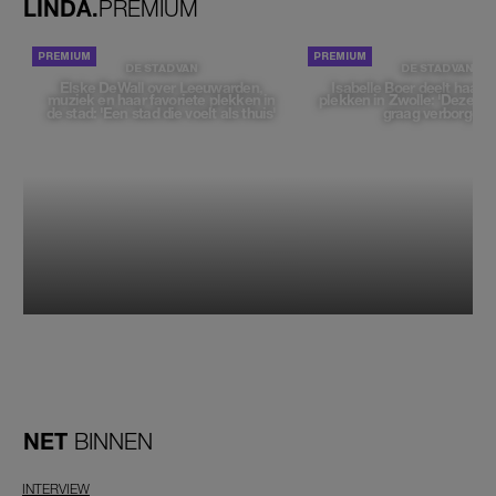
LINDA.
PREMIUM
DE STAD VAN
DE STAD VAN
Elske DeWall over Leeuwarden,
Isabelle Boer deelt haar f
muziek en haar favoriete plekken in
plekken in Zwolle: 'Deze pl
de stad: 'Een stad die voelt als thuis'
graag verborgen'
NET
BINNEN
INTERVIEW