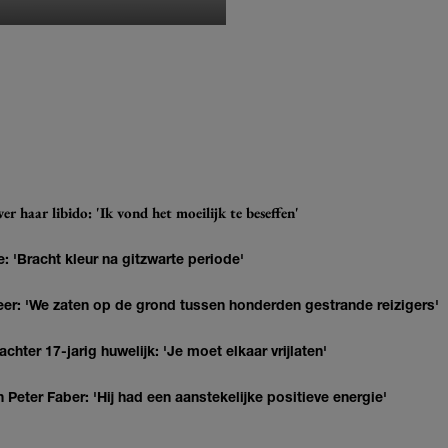
MONIQUE KLEMANN
r haar libido: 'Ik vond het moeilijk te beseffen'
: 'Bracht kleur na gitzwarte periode'
r: 'We zaten op de grond tussen honderden gestrande reizigers'
hter 17-jarig huwelijk: 'Je moet elkaar vrijlaten'
Peter Faber: 'Hij had een aanstekelijke positieve energie'