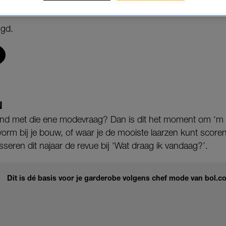
ngd.
N
rond met die ene modevraag? Dan is dit het moment om ‘m te
rm bij je bouw, of waar je de mooiste laarzen kunt scoren 
ren dit najaar de revue bij ‘Wat draag ik vandaag?’.
Dit is dé basis voor je garderobe volgens chef mode van bo