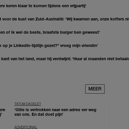
re keren klaar te komen tijdens een vrijpartij'
 voor de kust van Zuid-Australië: 'Wij kwamen aan, onze koffers ni
agen of ik wel de beste, braafste burger ben geweest'
op je LinkedIn-tijdlijn gezet?" vroeg mijn vriendin'
kant van het land, maar hij verdwijnt: 'Huur al maanden niet betaal
MEER
TATUM DAGELET
ere
'Ollie is vertrokken naar een adres ver weg
j'
van ons. En dat doet pijn’
ADVERTORIAL