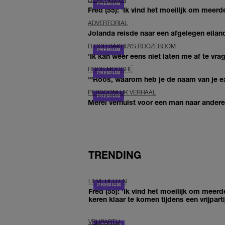
Fred (55): 'Ik vind het moeilijk om meerde
ADVERTORIAL
Jolanda reisde naar een afgelegen eiland
FLOOR BAKHUYS ROOZEBOOM
'Ik kan weer eens niet laten me af te vr
ROOS MOGGRÉ
'"Roos, waarom heb je de naam van je ex 
PERSOONLIJK VERHAAL
Merel verhuist voor een man naar andere 
TRENDING
LIEVE HELEEN
Fred (55): 'Ik vind het moeilijk om meerd
keren klaar te komen tijdens een vrijparti
VRIJPARTIJ