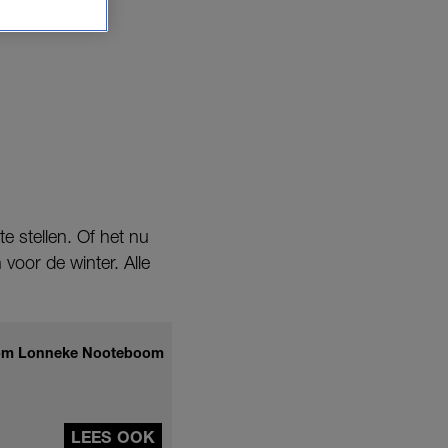
 stellen. Of het nu
voor de winter. Alle
l.com Lonneke Nooteboom
LEES OOK