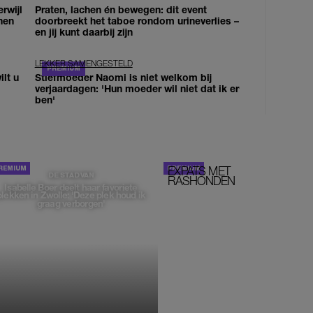
erwijl
Praten, lachen én bewegen: dit event
nen
doorbreekt het taboe rondom urineverlies –
en jij kunt daarbij zijn
LEKKER SAMENGESTELD
lt u
Stiefmoeder Naomi is niet welkom bij
verjaardagen: 'Hun moeder wil niet dat ik er
ben'
EXPATS MET
STOM!
DE STAD VAN
RASHONDEN
Isabelle Boer deelt haar favoriete
plekken in Zwolle: 'Deze plek houd ik
graag verborgen'