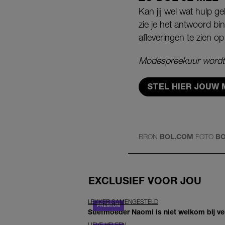
Kan jij wel wat hulp 
zie je het antwoord bi
afleveringen te zien op
Modespreekuur wordt
STEL HIER JOUW
BRON
BOL.COM
FOTO
B
EXCLUSIEF VOOR JOU
LEKKER SAMENGESTELD
Stiefmoeder Naomi is niet welkom bij ver
LIEVE HELEEN