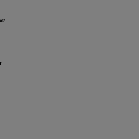
et'
d'