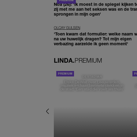
Noa (26): 'Ik moest in de spiegel kijken t
zij met me aan het seksen was en de tra
sprongen in mijn ogen'
OLCAY GULSEN
'Toen kwam dat formulier: welke naam wi
na uw huwelijk dragen? Tot mijn eigen
verbazing aarzelde ik geen moment'
LINDA.
PREMIUM
DE STAD VAN
Elske DeWall over Leeuwarden,
muziek en haar favoriete plekken in
de stad: 'Een stad die voelt als thuis'