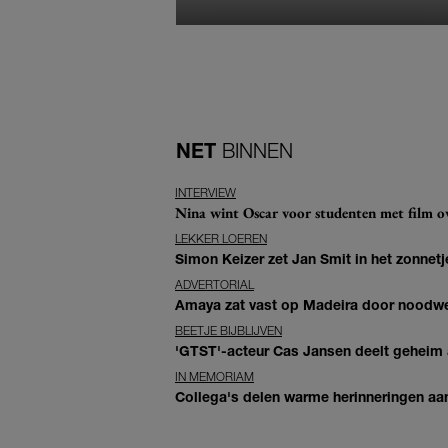
NET
BINNEN
INTERVIEW
Nina wint Oscar voor studenten met film ove
LEKKER LOEREN
Simon Keizer zet Jan Smit in het zonnetje
ADVERTORIAL
Amaya zat vast op Madeira door noodwee
BEETJE BIJBLIJVEN
'GTST'-acteur Cas Jansen deelt geheim ac
IN MEMORIAM
Collega's delen warme herinneringen aan 