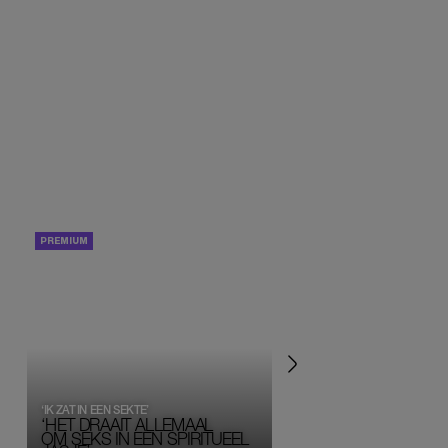
PORTRETTEN
PERSOONLIJK VERHA
‘IK ZAT IN EEN SEKTE’
‘HET DRAAIT ALLEMAAL
OM SEKS IN EEN SPIRITUEEL 