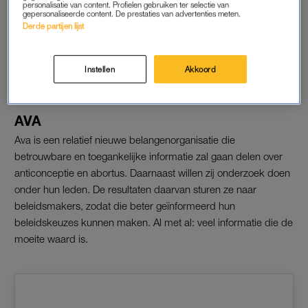
personalisatie van content. Profielen gebruiken ter selectie van
gepersonaliseerde content. De prestaties van advertenties meten.
Derde partijen lijst
A post shared by Rutgers (@rutgersnl)
Instellen
Akkoord
AVA
Ava is een relatief nieuwe belangenorganisatie die
betrouwbare en toegankelijke informatie zal gaan delen over
anticonceptie en abortus. Daarnaast willen zij onderzoek doen
onder hun leden. De resultaten daarvan sturen ze naar
beleidsmakers, zodat die beter geïnformeerd hun
beleidskeuzes kunnen maken. Al met al: veel informatie die de
moeite waard is.