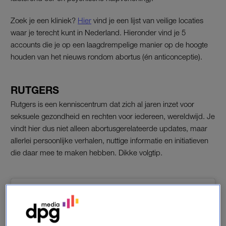
Zoek je een kliniek?
Hier
vind je een lijst van veilige locaties
waar je terecht kunt in Nederland. Hieronder vind je 5
accounts die je op een laagdrempelige manier op de hoogte
houden van het nieuws rondom abortus (én anticonceptie).
RUTGERS
Rutgers is een kenniscentrum dat zich al jaren inzet voor
seksuele gezondheid en rechten voor iedereen, wereldwijd. Je
vindt hier dus niet alleen abortusgerelateerde updates, maar
allerlei persoonlijke verhalen, nuttige informatie en initiatieven
die daar mee te maken hebben. Dikke volgtip.