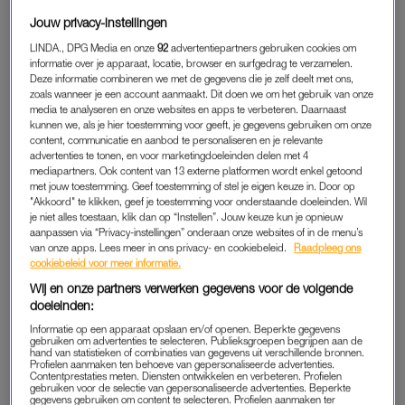
Jouw privacy-instellingen
LINDA., DPG Media en onze
92
advertentiepartners gebruiken cookies om
informatie over je apparaat, locatie, browser en surfgedrag te verzamelen.
Deze informatie combineren we met de gegevens die je zelf deelt met ons,
zoals wanneer je een account aanmaakt. Dit doen we om het gebruik van onze
media te analyseren en onze websites en apps te verbeteren. Daarnaast
kunnen we, als je hier toestemming voor geeft, je gegevens gebruiken om onze
content, communicatie en aanbod te personaliseren en je relevante
advertenties te tonen, en voor marketingdoeleinden delen met 4
mediapartners. Ook content van 13 externe platformen wordt enkel getoond
met jouw toestemming. Geef toestemming of stel je eigen keuze in. Door op
"Akkoord" te klikken, geef je toestemming voor onderstaande doeleinden. Wil
View this post on Instagram
je niet alles toestaan, klik dan op “Instellen”. Jouw keuze kun je opnieuw
aanpassen via “Privacy-instellingen” onderaan onze websites of in de menu’s
van onze apps. Lees meer in ons privacy- en cookiebeleid.
Raadpleeg ons
cookiebeleid voor meer informatie.
Wij en onze partners verwerken gegevens voor de volgende
doeleinden:
Informatie op een apparaat opslaan en/of openen. Beperkte gegevens
gebruiken om advertenties te selecteren. Publieksgroepen begrijpen aan de
hand van statistieken of combinaties van gegevens uit verschillende bronnen.
Profielen aanmaken ten behoeve van gepersonaliseerde advertenties.
Contentprestaties meten. Diensten ontwikkelen en verbeteren. Profielen
gebruiken voor de selectie van gepersonaliseerde advertenties. Beperkte
gegevens gebruiken om content te selecteren. Profielen aanmaken ter