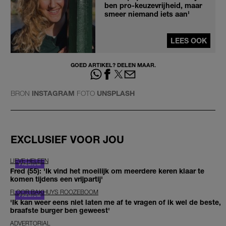
ben pro-keuzevrijheid, maar
smeer niemand iets aan'
LEES OOK
GOED ARTIKEL? DELEN MAAR.
BRON
INSTAGRAM
FOTO
UNSPLASH
EXCLUSIEF VOOR JOU
LIEVE HELEEN
Fred (55): 'Ik vind het moeilijk om meerdere keren klaar te
komen tijdens een vrijpartij'
FLOOR BAKHUYS ROOZEBOOM
'Ik kan weer eens niet laten me af te vragen of ik wel de beste,
braafste burger ben geweest'
ADVERTORIAL