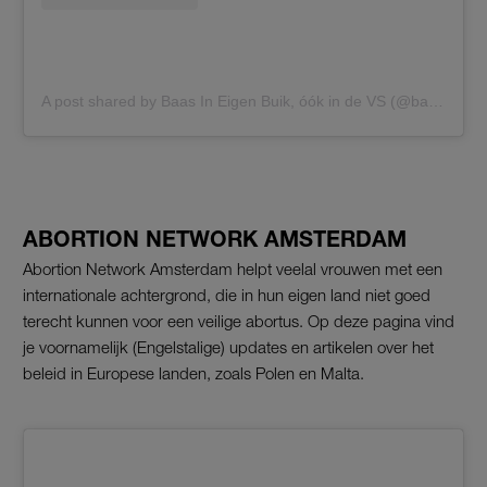
A post shared by Baas In Eigen Buik, óók in de VS (@baasineigenbuik2022)
ABORTION NETWORK AMSTERDAM
Abortion Network Amsterdam helpt veelal vrouwen met een
internationale achtergrond, die in hun eigen land niet goed
terecht kunnen voor een veilige abortus. Op deze pagina vind
je voornamelijk (Engelstalige) updates en artikelen over het
beleid in Europese landen, zoals Polen en Malta.