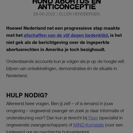
ROND ABORTUS EN
ANTICONCEPTIE
28-06-2022
|
ELLEN HENSBERGEN
Hoewel Nederland net een progressieve stap maakte
met het
afschaffen van de vijf dagen bedenktijd
, is het
niet gek als de berichtgeving over de ingeperkte
abortusrechten in Amerika je toch bezighoudt.
Onderstaande accounts kun je volgen als je op de hoogte wilt
blijven van ontwikkelingen, demonstraties én de situatie in
Nederland.
HULP NODIG?
Allereerst twee vragen. Ben jij zelf – of is iemand in jouw
omgeving – ongewenst zwanger en zoek je daar informatie of
ondersteuning voor? Dan kun je terecht bij
Fiom
(specialist in
ongewenste zwangerschappen) of
MIND Korrelatie
(voor een
luisterend oor en psychische hulpverlening).