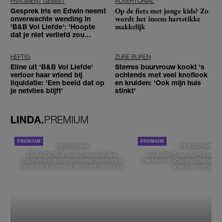
FRAGMENT GEMIST
ADVERTORIAL
Op de fiets met jonge kids? Zo
Gesprek Iris en Edwin neemt
wordt het ineens hartstikke
onverwachte wending in
makkelijk
'B&B Vol Liefde': 'Hoopte
dat je niet verliefd zou
worden'
HEFTIG
ZURE BUREN
Eline uit 'B&B Vol Liefde'
Sterres buurvrouw kookt 's
verloor haar vriend bij
ochtends met veel knoflook
liquidatie: 'Een beeld dat op
en kruiden: 'Ook mijn huis
je netvlies blijft'
stinkt'
LINDA.
PREMIUM
DE STAD VAN
DE STAD VAN
Elske DeWall over Leeuwarden,
Isabelle Boer deelt haar f
muziek en haar favoriete plekken in
plekken in Zwolle: 'Deze pl
de stad: 'Een stad die voelt als thuis'
graag verborgen'