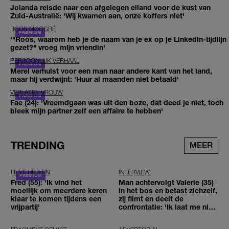
Jolanda reisde naar een afgelegen eiland voor de kust van
Zuid-Australië: 'Wij kwamen aan, onze koffers niet'
ROOS MOGGRÉ
'"Roos, waarom heb je de naam van je ex op je LinkedIn-tijdlijn
gezet?" vroeg mijn vriendin'
PERSOONLIJK VERHAAL
Merel verhuist voor een man naar andere kant van het land,
maar hij verdwijnt: 'Huur al maanden niet betaald'
VERLATEN VROUW
Fae (24): 'Vreemdgaan was uit den boze, dat deed je niet, toch
bleek mijn partner zelf een affaire te hebben'
TRENDING
MEER
LIEVE HELEEN
INTERVIEW
Fred (55): 'Ik vind het
Man achtervolgt Valerie (35)
moeilijk om meerdere keren
in het bos en betast zichzelf,
klaar te komen tijdens een
zij filmt en deelt de
vrijpartij'
confrontatie: 'Ik laat me niet
tegenhouden'