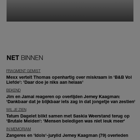
NET
BINNEN
FRAGMENT GEMIST
Mexx vertelt Thomas openhartig over miskraam in 'B&B Vol
Liefde': 'Daar doe je niks aan helaas'
BEKEND
Jim en Jamai reageren op overlijden Jerney Kaagman:
'Dankbaar dat je blijkbaar iets zag in dat jongetje van zestien'
WIL JE ZIEN
Tatum Dagelet blikt samen met Saskia Weerstand terug op
'Brutale Meiden': 'Mensen beledigen was niet leuk meer'
IN MEMORIAM
Zangeres en 'Idols'-jurylid Jerney Kaagman (79) overleden