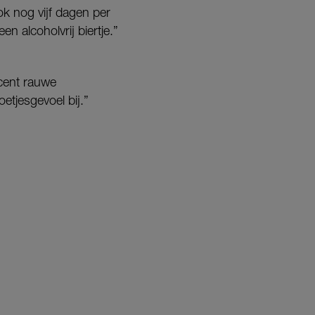
ok nog vijf dagen per
n alcoholvrij biertje.”
cent rauwe
etjesgevoel bij.”