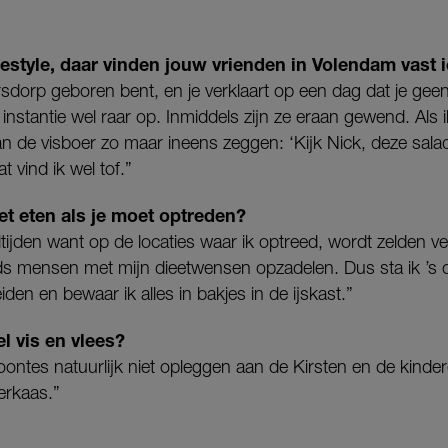
festyle, daar vinden jouw vrienden in Volendam vast 
ersdorp geboren bent, en je verklaart op een dag dat je geen
 instantie wel raar op. Inmiddels zijn ze eraan gewend. Als
kan de visboer zo maar ineens zeggen: ‘Kijk Nick, deze sala
t vind ik wel tof.”
et eten als je moet optreden?
tijden want op de locaties waar ik optreed, wordt zelden v
eeds mensen met mijn dieetwensen opzadelen. Dus sta ik ’s
iden en bewaar ik alles in bakjes in de ijskast.”
l vis en vlees?
oontes natuurlijk niet opleggen aan de Kirsten en de kinde
eerkaas.”