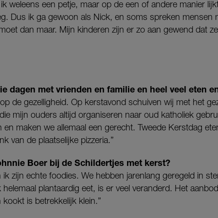
ik weleens een petje, maar op de een of andere manier lijkt 
eg. Dus ik ga gewoon als Nick, en soms spreken mensen me
moet dan maar. Mijn kinderen zijn er zo aan gewend dat ze 
 die dagen met vrienden en familie en heel veel eten e
op de gezelligheid. Op kerstavond schuiven wij met het gez
 die mijn ouders altijd organiseren naar oud katholiek gebr
n en maken we allemaal een gerecht. Tweede Kerstdag eten
k van de plaatselijke pizzeria.”
hnnie Boer bij de Schildertjes met kerst?
 ik zijn echte foodies. We hebben jarenlang geregeld in st
 helemaal plantaardig eet, is er veel veranderd. Het aanbod
kookt is betrekkelijk klein.”