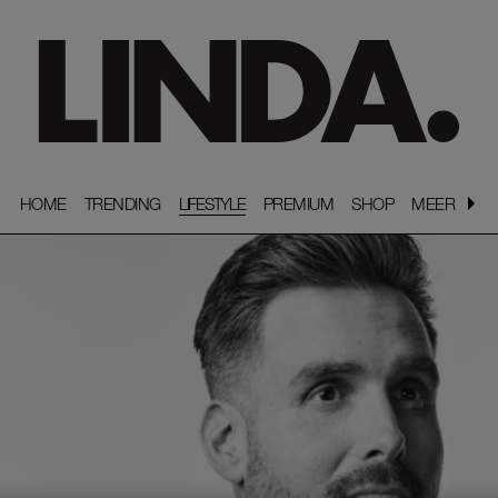
HOME
HOME
TRENDING
TRENDING
LIFESTYLE
PREMIUM
PREMIUM
SHOP
SHOP
MEER
MEER