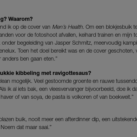
dig? Waarom?
ond ik op de cover van
Men’s Health
. Om een blokjesbuik te
anden voor de fotoshoot afvallen, keihard trainen en mijn 
 onder begeleiding van Jasper Schmitz, meervoudig kampi
enelux. Toen het doel bereikt was en de cover geschoten, 
eer anders ben gaan eten.”
kkie kibbeling met ravigottesaus?
 clean mogelijk. Veel gestoomde groente en rauwe tussendoo
ls ik al iets bak, een vleesvervanger bijvoorbeeld, doe ik dat
n haver of van soya, de pasta is volkoren of van boekweit.”
lazen buik, nooit meer een afterdinner dip, een uitstekend
 Noem dat maar saai.”