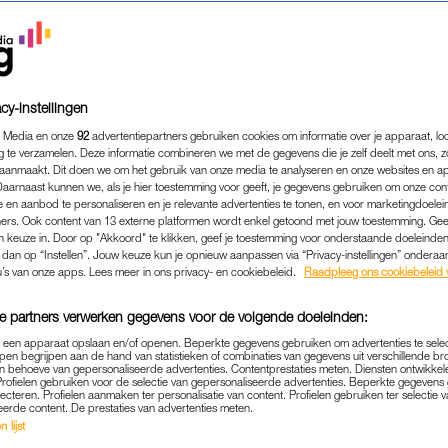
cy-instellingen
 Media en onze
92
advertentiepartners gebruiken cookies om informatie over je apparaat, lo
g te verzamelen. Deze informatie combineren we met de gegevens die je zelf deelt met ons, z
aanmaakt. Dit doen we om het gebruik van onze media te analyseren en onze websites en a
Daarnaast kunnen we, als je hier toestemming voor geeft, je gegevens gebruiken om onze con
 en aanbod te personaliseren en je relevante advertenties te tonen, en voor marketingdoele
ers. Ook content van 13 externe platformen wordt enkel getoond met jouw toestemming. Ge
gen keuze in. Door op "Akkoord" te klikken, geef je toestemming voor onderstaande doeleinden. 
k dan op “Instellen”. Jouw keuze kun je opnieuw aanpassen via “Privacy-instellingen” ondera
LIFESTYLE
|
LINDA.
u’s van onze apps. Lees meer in ons privacy- en cookiebeleid.
Raadpleeg ons cookiebeleid 
K SCHILDER OVER ZIJN NI
e partners verwerken gegevens voor de volgende doeleinden:
JL ÉN FAVORIETE RECEPT:
p een apparaat opslaan en/of openen. Beperkte gegevens gebruiken om advertenties te sele
EL RAAR OP IN VOLENDA
pen begrijpen aan de hand van statistieken of combinaties van gegevens uit verschillende br
 behoeve van gepersonaliseerde advertenties. Contentprestaties meten. Diensten ontwikkel
Profielen gebruiken voor de selectie van gepersonaliseerde advertenties. Beperkte gegeven
09-12-2023
|
MARGOT JAMNISEK
lecteren. Profielen aanmaken ter personalisatie van content. Profielen gebruiken ter selectie 
eerde content. De prestaties van advertenties meten.
 lijst
ute cuisine, en van in een wip op tafel tot urenlang