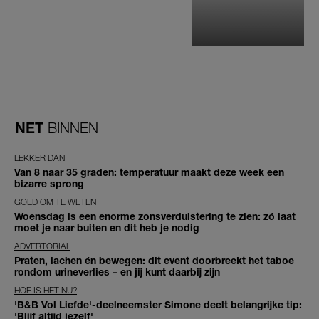
NET
BINNEN
LEKKER DAN
Van 8 naar 35 graden: temperatuur maakt deze week een
bizarre sprong
GOED OM TE WETEN
Woensdag is een enorme zonsverduistering te zien: zó laat
moet je naar buiten en dit heb je nodig
ADVERTORIAL
Praten, lachen én bewegen: dit event doorbreekt het taboe
rondom urineverlies – en jij kunt daarbij zijn
HOE IS HET NU?
'B&B Vol Liefde'-deelneemster Simone deelt belangrijke tip:
'Blijf altijd jezelf'