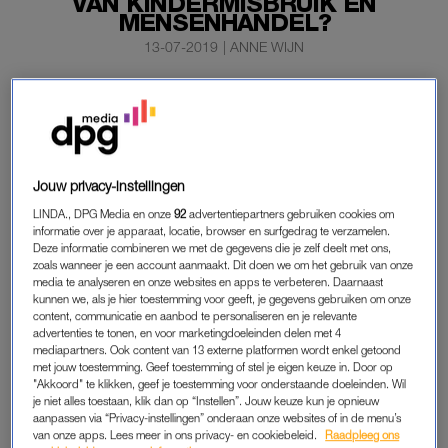
VAN KINDERMISBRUIK EN
MENSENHANDEL?
13-07-2019
|
ANNE WIJN
Jeffrey Epstein wordt ervan verdacht jarenlang sex te
hebben gehad met jonge meisjes. Ook liet hij hen
nieuwe slachtoffers ronselen. Afgelopen maandag werd
de Amerikaanse miljardair aangeklaagd. Het was niet
Jouw privacy-instellingen
de eerste keer.
LINDA., DPG Media en onze
92
advertentiepartners gebruiken cookies om
informatie over je apparaat, locatie, browser en surfgedrag te verzamelen.
In
Het Parool
staat dit weekend een profiel van ‘de man met
Deze informatie combineren we met de gegevens die je zelf deelt met ons,
zoals wanneer je een account aanmaakt. Dit doen we om het gebruik van onze
een leven vol vraagtekens’.
media te analyseren en onze websites en apps te verbeteren. Daarnaast
kunnen we, als je hier toestemming voor geeft, je gegevens gebruiken om onze
content, communicatie en aanbod te personaliseren en je relevante
advertenties te tonen, en voor marketingdoeleinden delen met 4
DEAL
mediapartners. Ook content van 13 externe platformen wordt enkel getoond
Gisteren trad de Amerikaanse minister van Werkgelegenheid,
met jouw toestemming. Geef toestemming of stel je eigen keuze in. Door op
"Akkoord" te klikken, geef je toestemming voor onderstaande doeleinden. Wil
Alexander Acosta af, omdat hij tien jaar geleden als openbaar
je niet alles toestaan, klik dan op “Instellen”. Jouw keuze kun je opnieuw
aanklager in Florida een deal met Epstein had gesloten. Die
aanpassen via “Privacy-instellingen” onderaan onze websites of in de menu’s
van onze apps. Lees meer in ons privacy- en cookiebeleid.
Raadpleeg ons
werd toen ook al verdacht van sex met jonge meisjes en