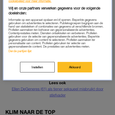
cookiebeleid voor meer informatie.
mensenhandel. De deal hield in dat Epstein werd veroordeeld
Wij en onze partners verwerken gegevens voor de volgende
voor illegale prostitutie in plaats van misbruik – en dat hij
doeleinden:
tijdens zijn straf zes dagen per week de gevangenis mocht
Informatie op een apparaat opslaan en/of openen. Beperkte gegevens
verlaten om te gaan werken.
gebruiken om advertenties te selecteren. Publieksgroepen begrijpen aan de
hand van statistieken of combinaties van gegevens uit verschillende bronnen.
Profielen aanmaken ten behoeve van gepersonaliseerde advertenties.
Contentprestaties meten. Diensten ontwikkelen en verbeteren. Profielen
gebruiken voor de selectie van gepersonaliseerde advertenties. Beperkte
WEGKOMEN MET CRIMINEEL GEDRAG
gegevens gebruiken om content te selecteren. Profielen aanmaken ter
personalisatie van content. Profielen gebruiken ter selectie van
Dat is anno 2019 niet meer te begrijpen en dus moest Acosta
gepersonaliseerde content. De prestaties van advertenties meten.
Derde partijen lijst
het veld ruimen. Aanklagers in New York heropenen de zaak
nu en ditmaal heeft Epstein de tijdsgeest tegen zich. Hij is een
voorbeeld van hoe machtige mannen te lang hebben kunnen
Instellen
Akkoord
wegkomen met crimineel gedrag.
Lees ook
Ellen DeGeneres (61) als tiener seksueel misbruikt door
stiefvader
KLIM NAAR DE TOP