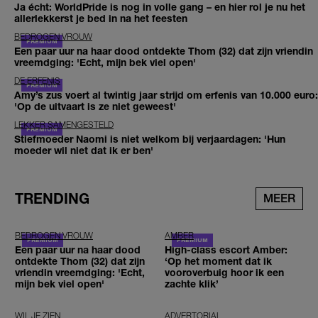
Ja écht: WorldPride is nog in volle gang – en hier rol je nu het
allerlekkerst je bed in na het feesten
BEDROGEN VROUW
Een paar uur na haar dood ontdekte Thom (32) dat zijn vriendin
vreemdging: 'Echt, mijn bek viel open'
DE ERFENIS
Amy’s zus voert al twintig jaar strijd om erfenis van 10.000 euro:
'Op de uitvaart is ze niet geweest'
LEKKER SAMENGESTELD
Stiefmoeder Naomi is niet welkom bij verjaardagen: 'Hun
moeder wil niet dat ik er ben'
TRENDING
MEER
BEDROGEN VROUW
AMBER
Een paar uur na haar dood
High-class escort Amber:
ontdekte Thom (32) dat zijn
‘Op het moment dat ik
vriendin vreemdging: 'Echt,
vooroverbuig hoor ik een
mijn bek viel open'
zachte klik’
WIL JE ZIEN
ADVERTORIAL