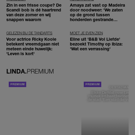
Zin in een frisse coupe? De
Amaya zat vast op Madeira
Scandi bob is dé haartrend
door noodweer: 'We zaten
van deze zomer en wij
op de grond tussen
snappen waarom
honderden gestrande
reizigers'
GELEZEN BIJ DE TANDARTS
MOET JE EVEN ZIEN
Voor actrice Ricky Koole
Eline uit 'B&B Vol Liefde'
betekent vreemdgaan niet
bezoekt Timothy op Ibiza:
meteen einde huwelijk:
'Wat een verrassing'
'Leven is kort'
LINDA.
PREMIUM
ACHTERGROND
DE STAD VAN
Elske DeWall over Leeu
muziek en haar favoriete p
de stad: 'Een stad die voelt 