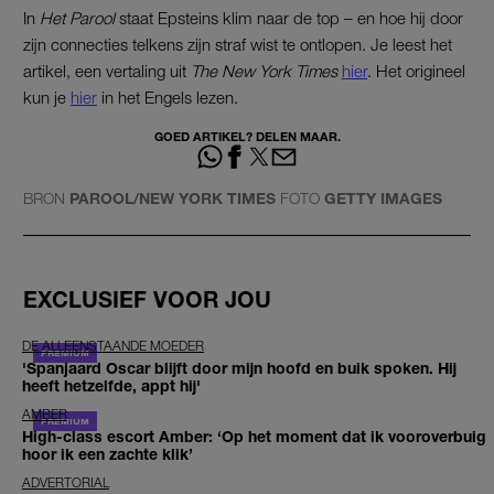
In
Het Parool
staat Epsteins klim naar de top – en hoe hij door
zijn connecties telkens zijn straf wist te ontlopen. Je leest het
artikel, een vertaling uit
The New York Times
hier
. Het origineel
kun je
hier
in het Engels lezen.
GOED ARTIKEL? DELEN MAAR.
BRON
PAROOL/NEW YORK TIMES
FOTO
GETTY IMAGES
EXCLUSIEF VOOR JOU
DE ALLEENSTAANDE MOEDER
'Spanjaard Oscar blijft door mijn hoofd en buik spoken. Hij
heeft hetzelfde, appt hij'
AMBER
High-class escort Amber: ‘Op het moment dat ik vooroverbuig
hoor ik een zachte klik’
ADVERTORIAL