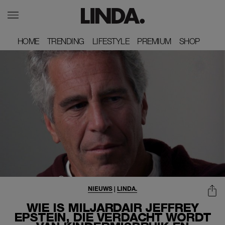
HOME
HOME
TRENDING
TRENDING
LIFESTYLE
LIFESTYLE
PREMIUM
PREMIUM
SHOP
SHOP
NIEUWS
|
LINDA.
WIE IS MILJARDAIR JEFFREY
EPSTEIN, DIE VERDACHT WORDT